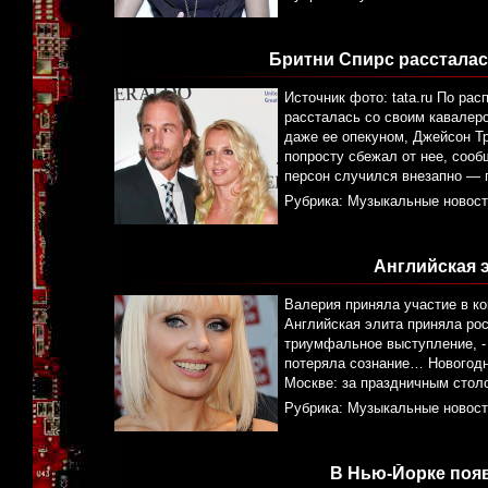
Бритни Спирс расстала
Источник фото: tata.ru По ра
рассталась со своим кавалер
даже ее опекуном, Джейсон Тр
попросту сбежал от нее, сооб
персон случился внезапно — 
Рубрика:
Музыкальные новост
Английская 
Валерия приняла участие в ко
Английская элита приняла рос
триумфальное выступление, -
потеряла сознание… Новогодн
Москве: за праздничным стол
Рубрика:
Музыкальные новост
В Нью-Йорке поя