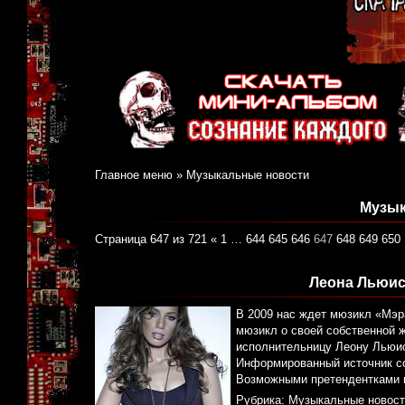
Главное меню
»
Музыкальные новости
Музык
Страница 647 из 721
«
1
…
644
645
646
647
648
649
650
Леона Льюис 
В 2009 нас ждет мюзикл «Мэр
мюзикл о своей собственной 
исполнительницу Леону Льюис
Информированный источник со
Возможными претендентками н
Рубрика:
Музыкальные новост