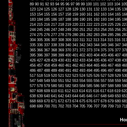
89
90
91
92
93
94
95
96
97
98
99
100
101
102
103
104
10
123
124
125
126
127
128
129
130
131
132
133
134
135
13
153
154
155
156
157
158
159
160
161
162
163
164
165
16
183
184
185
186
187
188
189
190
191
192
193
194
195
19
214
215
216
217
218
219
220
221
222
223
224
225
226
22
244
245
246
247
248
249
250
251
252
253
254
255
256
25
274
275
276
277
278
279
280
281
282
283
284
285
286
28
304
305
306
307
308
309
310
311
312
313
314
315
316
31
335
336
337
338
339
340
341
342
343
344
345
346
347
34
365
366
367
368
369
370
371
372
373
374
375
376
377
37
395
396
397
398
399
400
401
402
403
404
405
406
407
40
426
427
428
429
430
431
432
433
434
435
436
437
438
43
456
457
458
459
460
461
462
463
464
465
466
467
468
46
486
487
488
489
490
491
492
493
494
495
496
497
498
49
517
518
519
520
521
522
523
524
525
526
527
528
529
53
547
548
549
550
551
552
553
554
555
556
557
558
559
56
577
578
579
580
581
582
583
584
585
586
587
588
589
59
607
608
609
610
611
612
613
614
615
616
617
618
619
62
638
639
640
641
642
643
644
645
646
647
648
649
650
65
668
669
670
671
672
673
674
675
676
677
678
679
680
68
698
699
700
701
702
703
704
705
706
707
708
709
710
71
Но