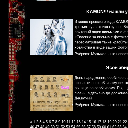
KAMON!!! нашли у
В конце прошлого года KAMON!
третьего участника группы. В
почтовый ящик письмами с фо
«Спасибо за письма с фотока
пересматривая такие красОты
хозяйства в виде ваших фото!
Рубрика:
Музыкальные новост
Ясон збир
День народження, особливе свя
провести по особливому свято 
річницю по-особливому. Рік, 
пісень, відточено до досконало
Дебютний
Рубрика:
Музыкальные новост
«
1
2
3
4
5
6
7
8
9
10
11
12
13
14
15
16
17
18
19
20
21
22
46
47
48
49
50
51
52
53
54
55
56
57
58
59
60
61
62
63
64