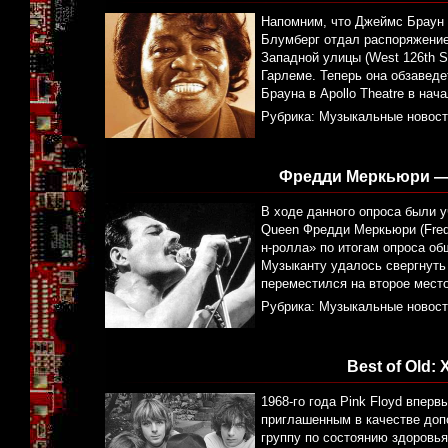
Напомним, что Джеймс Браун о
Блумберг отдал распоряжение
Западной улицы (West 126th St
Гарлеме. Теперь она обзавед
Брауна в Apollo Theatre в на
Рубрика:
Музыкальные новост
Фредди Меркьюри — 
В ходе данного опроса были 
Queen Фредди Меркьюри (Fredd
н-ролла» по итогам опроса об
Музыканту удалось свергнуть 
переместился на второе место
Рубрика:
Музыкальные новост
Best of Old:
1968-го года Pink Floyd впер
приглашенным в качестве доп
группу по состоянию здоровья