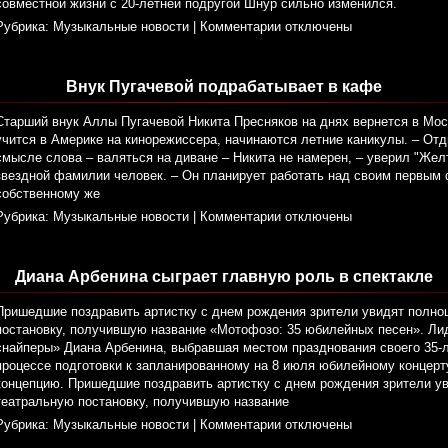
совместной жизни с 20-летней подругой Шнур сильно изменился.
Рубрика:
Музыкальные новости
|
Комментарии отключены
Внук Пугачевой подрабатывает в кафе
Старший внук Аллы Пугачевой Никита Пресняков на днях вернется в Мос
учится в Америке на кинорежиссера, начинаются летние каникулы. – От
смысле слова – валяться на диване – Никита не намерен, – уверил "Желт
звездной фамилии человек. – Он планирует работать над своим первым
собственному же
Рубрика:
Музыкальные новости
|
Комментарии отключены
Диана Арбенина сыграет главную роль в спектакле
Пришедшие поздравить артистку с днем рождения зрители увидят полн
постановку, получившую название «Мотофозо: 35 юбилейных песен». Ли
снайперы» Диана Арбенина, выбравшая местом празднования своего 35-л
процессе подготовки к запланированному на 8 июля юбилейному концерт
концепцию. Пришедшие поздравить артистку с днем рождения зрители у
театральную постановку, получившую название
Рубрика:
Музыкальные новости
|
Комментарии отключены