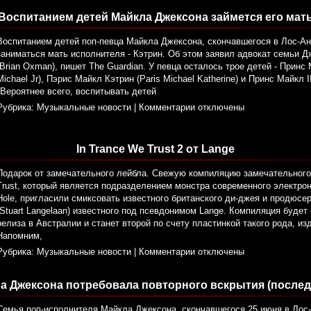
Воспитанием детей Майкла Джексона займется его мат
Воспитанием детей поп-певца Майкла Джексона, скончавшегося в Лос-А
заниматься мать исполнителя - Кэтрин. Об этом заявил адвокат семьи 
(Brian Oxman), пишет The Guardian. У певца осталось трое детей - Принс
Michael Jr), Пэрис Майкл Кэтрин (Paris Michael Katherine) и Принс Майкл II 
"Вероятнее всего, воспитывать детей
Рубрика:
Музыкальные новости
|
Комментарии отключены
In Trance We Trust 2 от Lange
Подарок от замечательного лейбла. Cвежую компиляцию замечательного
Trust, который является подразделением монстра современного электрон
Hole, пригласили смиксовать известного британского ди-джея и продюс
(Stuart Langelaan) известного под псевдонимом Lange. Компиляция будет
релиза в Австралии и станет второй по счету пластинкой такого рода, из
Напомним,
Рубрика:
Музыкальные новости
|
Комментарии отключены
а Джексона потребовала повторного вскрытия (послед
Семья поп-исполнителя Майкла Джексона, скончавшегося 25 июня в Лос