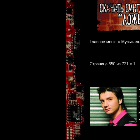
Главное меню
»
Музыкаль
Страница 550 из 721
«
1