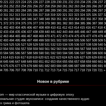
20
221
222
223
224
225
226
227
228
229
230
231
232
233
234
235
236
237
2
50
251
252
253
254
255
256
257
258
259
260
261
262
263
264
265
266
267
2
80
281
282
283
284
285
286
287
288
289
290
291
292
293
294
295
296
297
2
10
311
312
313
314
315
316
317
318
319
320
321
322
323
324
325
326
327
3
41
342
343
344
345
346
347
348
349
350
351
352
353
354
355
356
357
358
3
71
372
373
374
375
376
377
378
379
380
381
382
383
384
385
386
387
388
3
01
402
403
404
405
406
407
408
409
410
411
412
413
414
415
416
417
418
4
32
433
434
435
436
437
438
439
440
441
442
443
444
445
446
447
448
449
4
62
463
464
465
466
467
468
469
470
471
472
473
474
475
476
477
478
479
4
92
493
494
495
496
497
498
499
500
501
502
503
504
505
506
507
508
509
5
23
524
525
526
527
528
529
530
531
532
533
534
535
536
537
538
539
540
5
53
554
555
556
557
558
559
560
561
562
563
564
565
566
567
568
569
570
5
83
584
585
586
587
588
589
590
591
592
593
594
595
596
597
598
599
600
6
13
614
615
616
617
618
619
620
621
622
623
624
625
626
627
628
629
630
6
44
645
646
647
648
649
650
651
652
653
654
655
656
657
658
659
660
661
6
74
675
676
677
678
679
680
681
682
683
684
685
686
687
688
689
690
691
6
04
705
706
707
708
709
710
711
712
713
714
715
716
717
718
719
720
721
»
Новое в рубрике
com — мир классической музыки в цифровую эпоху
нальная студия звукозаписи: создание качественного аудио
ез грима и фотошопа