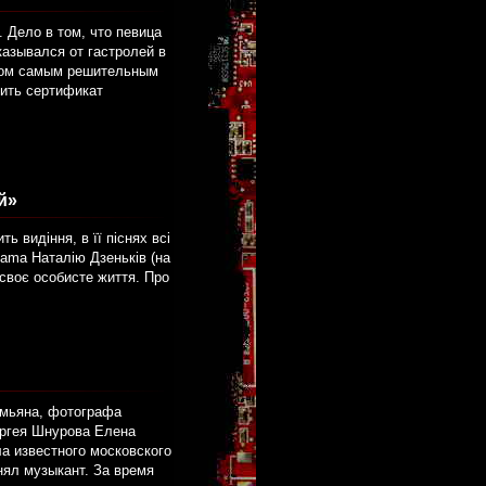
 Дело в том, что певица
казывался от гастролей в
тком самым решительным
вить сертификат
й»
ь видіння, в її піснях всі
Lama Наталію Дзеньків (на
своє особисте життя. Про
емьяна, фотографа
ергея Шнурова Елена
ла известного московского
нял музыкант. За время