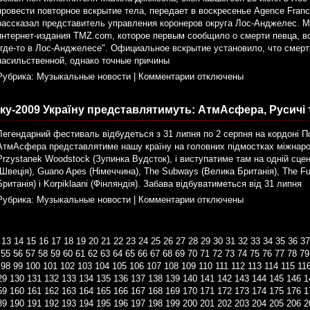
провести повторное вскрытие тела, передает в воскресенье Agence Fran
рассказал представитель управления коронеров округа Лос-Анджелес. 
интернет-издания TMZ.com, которое первым сообщило о смерти певца, в
"где-то в Лос-Анджелесе". Официальное вскрытие установило, что смер
насильственной, однако точные причины
Рубрика:
Музыкальные новости
|
Комментарии отключены
ку-2009 Україну представлятимуть: АтмАсфера, Русичі т
Легендарний фестиваль відбудеться з 31 липня по 2 серпня на кордоні П
АтмАсфера представлятиме нашу країну на головних підмостках міжнар
Przystanek Woodstock (Зупинка Вудсток), і виступатиме там на одній сцені
(Швеція), Guano Apes (Німеччина), The Subways (Велика Британія), The F
Британія) і Korpiklaani (Фінляндія). Забава відбуватиметься від 31 липня
Рубрика:
Музыкальные новости
|
Комментарии отключены
13
14
15
16
17
18
19
20
21
22
23
24
25
26
27
28
29
30
31
32
33
34
35
36
37
55
56
57
58
59
60
61
62
63
64
65
66
67
68
69
70
71
72
73
74
75
76
77
78
79
98
99
100
101
102
103
104
105
106
107
108
109
110
111
112
113
114
115
11
29
130
131
132
133
134
135
136
137
138
139
140
141
142
143
144
145
146
1
59
160
161
162
163
164
165
166
167
168
169
170
171
172
173
174
175
176
1
89
190
191
192
193
194
195
196
197
198
199
200
201
202
203
204
205
206
2