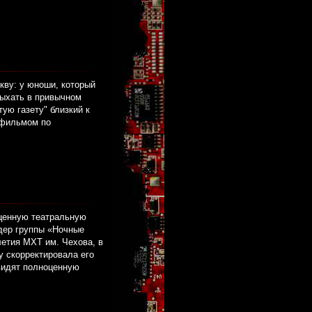
кву: у юноши, который
дыхать в привычном
ую газету" близкий к
 фильмом по
оценную театральную
дер группы «Ночные
етия МХТ им. Чехова, в
у скорректировала его
видят полноценную