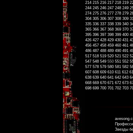
214
215
216
217
218
219
2
244
245
246
247
248
249
2
274
275
276
277
278
279
2
304
305
306
307
308
309
3
335
336
337
338
339
340
3
365
366
367
368
369
370
3
395
396
397
398
399
400
4
426
427
428
429
430
431
4
456
457
458
459
460
461
4
486
487
488
489
490
491
4
517
518
519
520
521
522
5
547
548
549
550
551
552
5
577
578
579
580
581
582
5
607
608
609
610
611
612
6
638
639
640
641
642
643
6
668
669
670
671
672
673
6
698
699
700
701
702
703
7
avesong.
Профессио
Звезды б