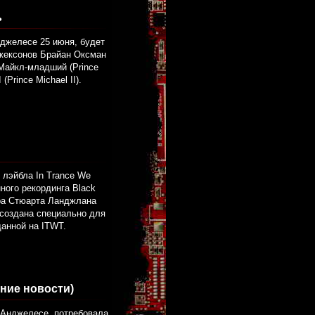
ь
нджелесе 25 июня, будет
Джексонов Брайан Оксман
 Майкл-младший (Prince
(Prince Michael II).
 лэйбла In Trance We
ного рекординга Black
ера Стюарта Ланджлана
 создана специально для
данной на ITWT.
ние новости)
-Анджелесе, потребовала