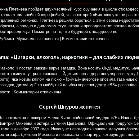
Анна Плетнева пройдет двухмесячный курс обучения в школе стюардесс.
страдает сильнейшей аэрофобией, из-за которой «Винтаж» уже не раз от
удаленных регионах. Плетнева решила бороться с этим своим недоста
образом, а заодно к дипломам скульптора и преподавателя вокала доба
бортпроводницы. Несмотря на то, что будущей стюардессе не
Рубрика:
Музыкальные новости
|
Комментарии отключены
ama: «Цигарки, алкоголь, наркотики – для слабких люде
Навколо її постаті завжди вирує загадка. Вона носить бінді, медитує, бачит
постаті живуть у трьох крапках... Йдеться про лідера популярного гурту 
фото), яка новим кліпом на пісню «Тримай» вчергове оповила таємницею 
агадок, дитячі мрії та майбутній альбом кореспонденту «ВЗ» розповіла
вости
|
Комментарии отключены
Сергей Шнуров женится
До знакомства с рокером Елена была любовницей лидера «7Б» Ивана Д
Дмитрия Михеева и актера Евгения Цыганова. Официальной подругой С
стала в декабре 2007 года. Накануне новогодних каникул девушка броси
фотографа Дмитрия Михеева и переехала в квартиру, которую для нее с