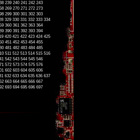
38
239
240
241
242
243
68
269
270
271
272
273
98
299
300
301
302
303
28
329
330
331
332
333
334
59
360
361
362
363
364
89
390
391
392
393
394
19
420
421
422
423
424
425
50
451
452
453
454
455
80
481
482
483
484
485
10
511
512
513
514
515
516
41
542
543
544
545
546
71
572
573
574
575
576
01
602
603
604
605
606
31
632
633
634
635
636
637
62
663
664
665
666
667
92
693
694
695
696
697