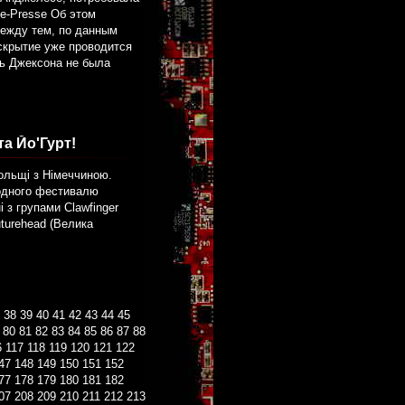
ce-Presse Об этом
Между тем, по данным
скрытие уже проводится
ть Джексона не была
а Йо'Гурт!
ольщі з Німеччиною.
одного фестивалю
 з групами Clawfinger
uturehead (Велика
38
39
40
41
42
43
44
45
80
81
82
83
84
85
86
87
88
6
117
118
119
120
121
122
47
148
149
150
151
152
77
178
179
180
181
182
07
208
209
210
211
212
213