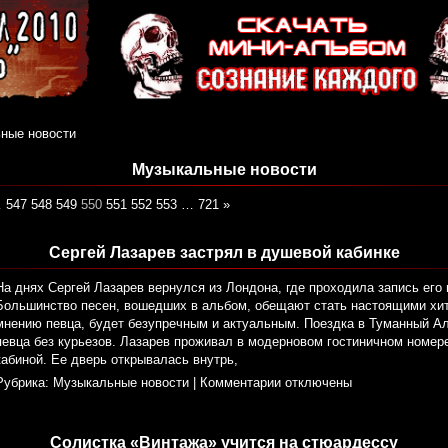
ные новости
Музыкальные новости
…
547
548
549
550
551
552
553
…
721
»
Сергей Лазарев застрял в душевой кабинке
На днях Сергей Лазарев вернулся из Лондона, где проходила запись его 
Большинство песен, вошедших в альбом, обещают стать настоящими хита
мнению певца, будет безупречным и актуальным. Поездка в Туманный А
певца без курьезов. Лазарев проживал в модерновом гостиничном номер
кабиной. Ее дверь открывалась внутрь,
Рубрика:
Музыкальные новости
|
Комментарии отключены
Солистка «Винтажа» учится на стюардессу