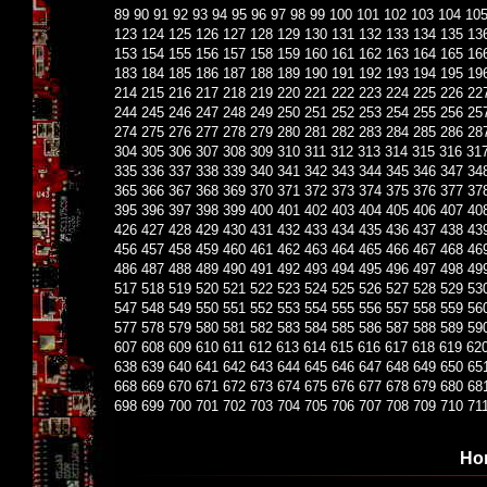
89
90
91
92
93
94
95
96
97
98
99
100
101
102
103
104
10
123
124
125
126
127
128
129
130
131
132
133
134
135
13
153
154
155
156
157
158
159
160
161
162
163
164
165
16
183
184
185
186
187
188
189
190
191
192
193
194
195
19
214
215
216
217
218
219
220
221
222
223
224
225
226
22
244
245
246
247
248
249
250
251
252
253
254
255
256
25
274
275
276
277
278
279
280
281
282
283
284
285
286
28
304
305
306
307
308
309
310
311
312
313
314
315
316
31
335
336
337
338
339
340
341
342
343
344
345
346
347
34
365
366
367
368
369
370
371
372
373
374
375
376
377
37
395
396
397
398
399
400
401
402
403
404
405
406
407
40
426
427
428
429
430
431
432
433
434
435
436
437
438
43
456
457
458
459
460
461
462
463
464
465
466
467
468
46
486
487
488
489
490
491
492
493
494
495
496
497
498
49
517
518
519
520
521
522
523
524
525
526
527
528
529
53
547
548
549
550
551
552
553
554
555
556
557
558
559
56
577
578
579
580
581
582
583
584
585
586
587
588
589
59
607
608
609
610
611
612
613
614
615
616
617
618
619
62
638
639
640
641
642
643
644
645
646
647
648
649
650
65
668
669
670
671
672
673
674
675
676
677
678
679
680
68
698
699
700
701
702
703
704
705
706
707
708
709
710
71
Но