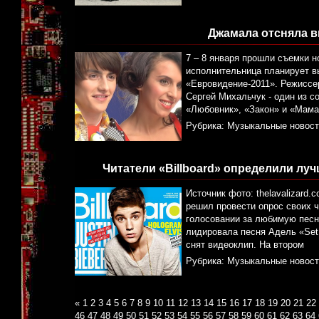
Джамала отсняла в
7 – 8 января прошли съемки 
исполнительница планирует в
«Евровидение-2011». Режиссе
Сергей Михальчук - один из 
«Любовник», «Закон» и «Мама
Рубрика:
Музыкальные новост
Читатели «Billboard» определили лу
Источник фото: thelavalizard
решил провести опрос своих 
голосовании за любимую песню
лидировала песня Адель «Set F
снят видеоклип. На втором
Рубрика:
Музыкальные новост
«
1
2
3
4
5
6
7
8
9
10
11
12
13
14
15
16
17
18
19
20
21
22
46
47
48
49
50
51
52
53
54
55
56
57
58
59
60
61
62
63
64