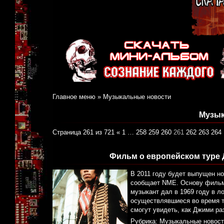
Главное меню
»
Музыкальные новости
Музык
Страница 261 из 721
«
1
…
258
259
260
261
262
263
264
Фильм о европейском туре 
В 2011 году будет выпущен 
сообщает NME. Основу фильма
музыкант дал в 1969 году в л
осуществлявшиеся во время т
смогут увидеть, как Джими ра
Рубрика:
Музыкальные новост