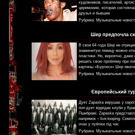
художников, писателей, артис
церемонию, которая состоялас
друзья и бывшие
Рубрика:
Музыкальные новост
Шер предпочла ск
В свои 64 года Шер не отрица
знаменитую певицу можно отн
пластики. Но, вероятно, даже
решить свою проблему при по
картины «Бурлеск» Шер явила
Рубрика:
Музыкальные новост
Європейський тур 
Дует Zapaska вирушає у європ
поп-дует відвідає клуби у Крак
Пшибрамі. Zapaska представля
напрямок – live-looping. Семп
очах у публіки під час
Рубрика:
Музыкальные новост