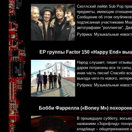
Сиэтлский лейбл Sub Pop пров
предметы, имеющие отношение 
Сообщение об этом опубликова
подписанная участниками Muse, 
автографами "роллингов". Дв
Рубрика:
Музыкальные новост
ЕР группы Factor 150 «Happy End» выш
Народ слушает, пишет отзывы,
даром потрачены все те силы,
иная часть песни! Спасибо вс
выхода чего-то нового, интер
Рубрика:
Музыкальные новост
Бобби Фаррелла («Boney M») похорон
В прошедшую субботу, восьмо
названием «Зорхфлид» похоро
кладбище – общепризнанное м