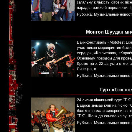
загальну кількість хітових піс
парадів, важко й перелічити. 
Рубрика:
Музыкальные новост
Монгол Шуудан мно
Байк-фестиваль «Motofest Lip
участников мероприятия были
сердца», «Ключевая», «Корабл
Основным поводом для прове
Кроме того, 22 августа отмеч
Липецка, о
Рубрика:
Музыкальные новост
Гурт «Тік» п
24 липня вінницький гурт "Ті
Бадоєв знімав кліп на пісню "
базі ми знімали синхрони на п
"ТіК". Що ж до самого кліпу, т
Рубрика:
Музыкальные новост