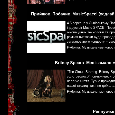
Прийшов. Побачив. MusicSpace! (хедлай
4-5 вересня у Львівському Па
індрустрії Music SPACE. Пров
інноваційних технологій та пр
рамках виставки буде проведе
запланованого концерту – укра
Рубрика:
Музыкальные новост
Britney Spears: Мені замало
"The Circus Starring: Britney
золотоволосої поп-принцеси Бр
нелегке життя. Турне проходит
нашої столиці так і не доїхал
Рубрика:
Музыкальные новост
Pennywise