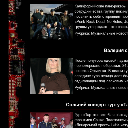
Калифорнийские панк-рокеры 
сотрудничества группу покину
посвятить себя сторонним про
«Punk Rock Dead: No Rules, J
группы утверждают, что расст
Рубрика:
Музыкальные новост
Валерия с
После полуторагодовой паузы 
черноморского побережья. 24 
поселка Ольгинка. В целом ту
середине тура певица даст бо
отдыхающим под ласковым че
Рубрика:
Музыкальные новост
Сольний концерт гурту «Та
Гурт «Тартак» вже біля п’ятна
фронтмен Сашко Положинський 
«Лицарський хрест» і «Не каж