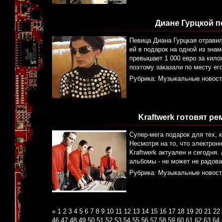
Диане Гурцкой п
Певица Диана Гурцкая отравил
ей в подарок на одной из зна
превышает 1 000 евро за килог
поэтому заказали по месту его
Рубрика:
Музыкальные новост
Kraftwerk готовят р
Супер-мега подарок для тех, к
Несмотря на то, что электрон
Kraftwerk актуален и сегодня.
альбомы - не может не радова
Рубрика:
Музыкальные новост
«
1
2
3
4
5
6
7
8
9
10
11
12
13
14
15
16
17
18
19
20
21
22
46
47
48
49
50
51
52
53
54
55
56
57
58
59
60
61
62
63
64