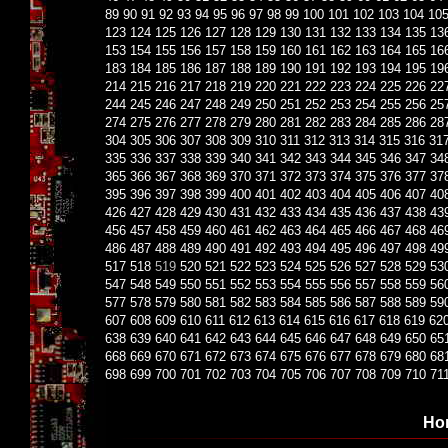
89
90
91
92
93
94
95
96
97
98
99
100
101
102
103
104
10
123
124
125
126
127
128
129
130
131
132
133
134
135
13
153
154
155
156
157
158
159
160
161
162
163
164
165
16
183
184
185
186
187
188
189
190
191
192
193
194
195
19
214
215
216
217
218
219
220
221
222
223
224
225
226
22
244
245
246
247
248
249
250
251
252
253
254
255
256
25
274
275
276
277
278
279
280
281
282
283
284
285
286
28
304
305
306
307
308
309
310
311
312
313
314
315
316
31
335
336
337
338
339
340
341
342
343
344
345
346
347
34
365
366
367
368
369
370
371
372
373
374
375
376
377
37
395
396
397
398
399
400
401
402
403
404
405
406
407
40
426
427
428
429
430
431
432
433
434
435
436
437
438
43
456
457
458
459
460
461
462
463
464
465
466
467
468
46
486
487
488
489
490
491
492
493
494
495
496
497
498
49
517
518
519
520
521
522
523
524
525
526
527
528
529
53
547
548
549
550
551
552
553
554
555
556
557
558
559
56
577
578
579
580
581
582
583
584
585
586
587
588
589
59
607
608
609
610
611
612
613
614
615
616
617
618
619
62
638
639
640
641
642
643
644
645
646
647
648
649
650
65
668
669
670
671
672
673
674
675
676
677
678
679
680
68
698
699
700
701
702
703
704
705
706
707
708
709
710
71
Но