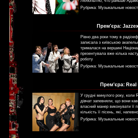
Любопытно, что раньше Адамс
Рубрика:
Музыкальные новост
Прем'єра: Jazzex
Рівно два роки тому в радіоефі
записала з київською акапельн
трималася на вершині Націона
презентувала вже кілька наст
роботу
Рубрика:
Музыкальные новост
Прем'єра: Real
У грудні минулого року, коли 
дівчат запевняли, що вони ка
власний манер виконувати її п
кількість її пісень, які, напе
Рубрика:
Музыкальные новост