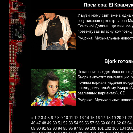
Прем'єра: El Кравчу
У музичному світі вже є одна 
році виконав оркестр Ґлена М
Сонячної Долини, що вийшов у
презентував власну композиці
Рубрика:
Музыкальные новост
Bjork готов
Поклонников ждет бокс-сет с
Бьорк выпустит компиляцию ра
полный вариант издания войде
последнему альбому Бьорк «Vo
различных вариантах), CD
Рубрика:
Музыкальные новост
«
1
2
3
4
5
6
7
8
9
10
11
12
13
14
15
16
17
18
19
20
21
22
46
47
48
49
50
51
52
53
54
55
56
57
58
59
60
61
62
63
64
89
90
91
92
93
94
95
96
97
98
99
100
101
102
103
104
10