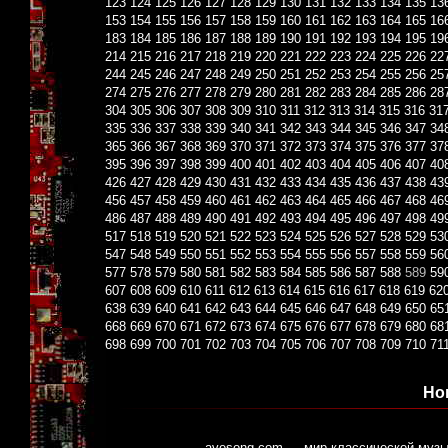
123
124
125
126
127
128
129
130
131
132
133
134
135
13
153
154
155
156
157
158
159
160
161
162
163
164
165
16
183
184
185
186
187
188
189
190
191
192
193
194
195
19
214
215
216
217
218
219
220
221
222
223
224
225
226
22
244
245
246
247
248
249
250
251
252
253
254
255
256
25
274
275
276
277
278
279
280
281
282
283
284
285
286
28
304
305
306
307
308
309
310
311
312
313
314
315
316
31
335
336
337
338
339
340
341
342
343
344
345
346
347
34
365
366
367
368
369
370
371
372
373
374
375
376
377
37
395
396
397
398
399
400
401
402
403
404
405
406
407
40
426
427
428
429
430
431
432
433
434
435
436
437
438
43
456
457
458
459
460
461
462
463
464
465
466
467
468
46
486
487
488
489
490
491
492
493
494
495
496
497
498
49
517
518
519
520
521
522
523
524
525
526
527
528
529
53
547
548
549
550
551
552
553
554
555
556
557
558
559
56
577
578
579
580
581
582
583
584
585
586
587
588
589
59
607
608
609
610
611
612
613
614
615
616
617
618
619
62
638
639
640
641
642
643
644
645
646
647
648
649
650
65
668
669
670
671
672
673
674
675
676
677
678
679
680
68
698
699
700
701
702
703
704
705
706
707
708
709
710
71
Но
avesong.com — мир классической музы