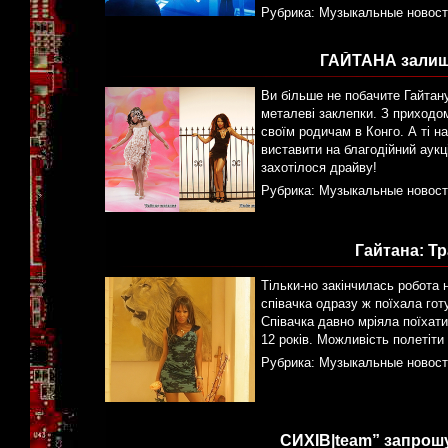
Рубрика:
Музыкальные новост
ГАЙТАНА залиши
Ви більше не побачите Гайтану
металеві заклепки. З приходо
своїм родичам в Конго. А ті на
виставити на благодійний аукц
захотілося драйву!
Рубрика:
Музыкальные новост
Гайтана: Тр
Тільки-но закінчилась робота 
співачка одразу ж поїхала гот
Співачка давно мріяла поїхати
12 років. Можливість полетіти
Рубрика:
Музыкальные новост
СИХІВ|team” запрошує