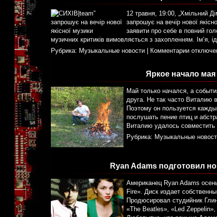
12 травня, 19:00, „Хмільний Д
запрошує на вечір нової якісн
заявити про себе в повний голо
музичних критиків вимовляється з захопленням. Ім’я, 
Рубрика:
Музыкальные новости
|
Комментарии отключе
Яркое начало мая
Май только начался, а событ
друга. Не так часто Виталию 
Поэтому он пользуется кажды
послушать пение птиц и абстр
Виталию удалось совместить 
Рубрика:
Музыкальные новост
Ryan Adams подготовил н
Американец Ryan Adams осень
Fire». Диск издает собственн
Продюсировал студийник Глин
«The Beatles», «Led Zeppelin»