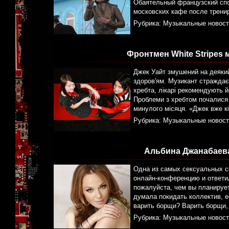
Обаятельный французский спо
московских кафе после трени
Рубрика:
Музыкальные новост
Фронтмен White Stripes 
Джек Уайт змушений на деякий 
здоров'ям. Музикант страждає 
хребта, лікарі рекомендують 
Проблеми з хребтом почалися 
минулого місяця. «Джек вже к
Рубрика:
Музыкальные новост
Альбина Джанабаев
Одна из самых сексуальных с
онлайн-конференцию и ответи
пожалуйста, чем вы планируете
думала покидать коллектив, ес
варить борщи? Варить борщи,
Рубрика:
Музыкальные новост