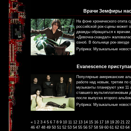
Врачи Земфиры нас
На фоне хронического отита с
российской рок-сцены может о
дважды обращаться к врачам. 
«Девочка-скандал» жаловалас
озноб. В больнице рок-звезде
Рубрика:
Музыкальные новост
Evanescence приступа
Популярные американские аль
работе над новым, третим по 
музыканты планируют уже 11 а
ставшего мультиплатиновым ди
после выпуска второго альбо
Рубрика:
Музыкальные новост
«
1
2
3
4
5
6
7
8
9
10
11
12
13
14
15
16
17
18
19
20
21
22
46
47
48
49
50
51
52
53
54
55
56
57
58
59
60
61
62
63
64