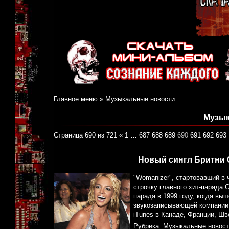
Главное меню
»
Музыкальные новости
Музык
Страница 690 из 721
«
1
…
687
688
689
690
691
692
693
Новый сингл Бритни 
"Womanizer", стартовавший в ч
строчку главного хит-парада 
парада в 1999 году, когда вы
звукозаписывающей компании J
iTunes в Канаде, Франции, Шв
Рубрика:
Музыкальные новост