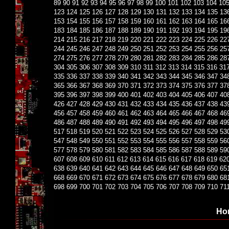
89
90
91
92
93
94
95
96
97
98
99
100
101
102
103
104
10
123
124
125
126
127
128
129
130
131
132
133
134
135
13
153
154
155
156
157
158
159
160
161
162
163
164
165
16
183
184
185
186
187
188
189
190
191
192
193
194
195
19
214
215
216
217
218
219
220
221
222
223
224
225
226
22
244
245
246
247
248
249
250
251
252
253
254
255
256
25
274
275
276
277
278
279
280
281
282
283
284
285
286
28
304
305
306
307
308
309
310
311
312
313
314
315
316
31
335
336
337
338
339
340
341
342
343
344
345
346
347
34
365
366
367
368
369
370
371
372
373
374
375
376
377
37
395
396
397
398
399
400
401
402
403
404
405
406
407
40
426
427
428
429
430
431
432
433
434
435
436
437
438
43
456
457
458
459
460
461
462
463
464
465
466
467
468
46
486
487
488
489
490
491
492
493
494
495
496
497
498
49
517
518
519
520
521
522
523
524
525
526
527
528
529
53
547
548
549
550
551
552
553
554
555
556
557
558
559
56
577
578
579
580
581
582
583
584
585
586
587
588
589
59
607
608
609
610
611
612
613
614
615
616
617
618
619
62
638
639
640
641
642
643
644
645
646
647
648
649
650
65
668
669
670
671
672
673
674
675
676
677
678
679
680
68
698
699
700
701
702
703
704
705
706
707
708
709
710
71
Но