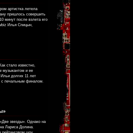
ром артистка летела
итану пришлось совершить
10 минут после взлета его
wbiz Илья Спицын,
Как стало известно,
м музыкантом и ее
Ильи долгих 11 лет
га с печальным финалом.
ды»
«Две звезды». Однако на
она Лариса Долина.
в рейтинговом шоу