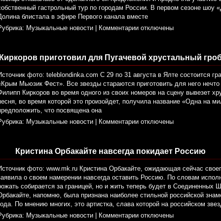
собственный гастрольный тур по городам России. В первом сезоне шоу 
Долина блистала в эфире Первого канала вместе
Рубрика:
Музыкальные новости
|
Комментарии отключены
Киркоров приготовил для Пугачевой хрустальный гро
Источник фото: teleblondinka.com С 29 по 31 августа в Ялте состоится 
«Крым Мьюзик Фест». Все звезды стараются приготовить для него нечт
Филипп Киркоров во время одного из своих номеров на сцену вывезет хру
песня, во время которой это произойдет, получила название «Одна на м
предположить, что посвящена она
Рубрика:
Музыкальные новости
|
Комментарии отключены
Кристина Орбакайте навсегда покидает Россию
Источник фото: www.mk.ru Кристина Орбакайте, ожидающая сейчас своег
заявила о своем намерении навсегда оставить Россию. По словам испол
рожать собирается за границей, но и жить теперь будет в Соединенных Ш
Орбакайте, напомню, была признана наиболее стильной российской зна
года. По мнению многих, это артистка, слава которой на российском зв
Рубрика:
Музыкальные новости
|
Комментарии отключены