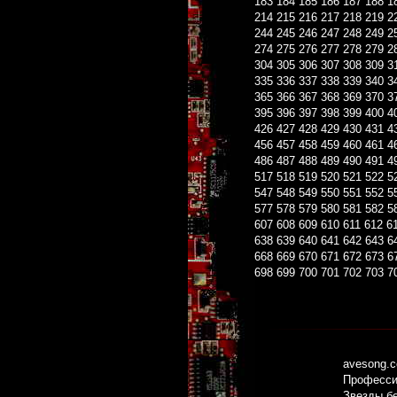
183
184
185
186
187
188
1
214
215
216
217
218
219
2
244
245
246
247
248
249
2
274
275
276
277
278
279
2
304
305
306
307
308
309
3
335
336
337
338
339
340
3
365
366
367
368
369
370
3
395
396
397
398
399
400
4
426
427
428
429
430
431
4
456
457
458
459
460
461
4
486
487
488
489
490
491
4
517
518
519
520
521
522
5
547
548
549
550
551
552
5
577
578
579
580
581
582
5
607
608
609
610
611
612
6
638
639
640
641
642
643
6
668
669
670
671
672
673
6
698
699
700
701
702
703
7
avesong.
Профессио
Звезды б