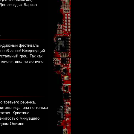
«Две звезды» Лариса
б
грандиозный фестиваль
о необычное! Вездесущий
стальный гроб. Так как
иллион», вполне логично
о третьего ребенка,
нительницы, она не только
татах. Кристина
менитостью минувшего
ездном Олимпе