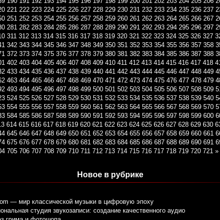
89
190
191
192
193
194
195
196
197
198
199
200
201
202
203
204
205
206
2
20
221
222
223
224
225
226
227
228
229
230
231
232
233
234
235
236
237
2
50
251
252
253
254
255
256
257
258
259
260
261
262
263
264
265
266
267
2
80
281
282
283
284
285
286
287
288
289
290
291
292
293
294
295
296
297
2
10
311
312
313
314
315
316
317
318
319
320
321
322
323
324
325
326
327
3
41
342
343
344
345
346
347
348
349
350
351
352
353
354
355
356
357
358
3
71
372
373
374
375
376
377
378
379
380
381
382
383
384
385
386
387
388
3
01
402
403
404
405
406
407
408
409
410
411
412
413
414
415
416
417
418
4
32
433
434
435
436
437
438
439
440
441
442
443
444
445
446
447
448
449
4
62
463
464
465
466
467
468
469
470
471
472
473
474
475
476
477
478
479
4
92
493
494
495
496
497
498
499
500
501
502
503
504
505
506
507
508
509
5
23
524
525
526
527
528
529
530
531
532
533
534
535
536
537
538
539
540
5
53
554
555
556
557
558
559
560
561
562
563
564
565
566
567
568
569
570
5
83
584
585
586
587
588
589
590
591
592
593
594
595
596
597
598
599
600
6
13
614
615
616
617
618
619
620
621
622
623
624
625
626
627
628
629
630
6
44
645
646
647
648
649
650
651
652
653
654
655
656
657
658
659
660
661
6
74
675
676
677
678
679
680
681
682
683
684
685
686
687
688
689
690
691
6
04
705
706
707
708
709
710
711
712
713
714
715
716
717
718
719
720
721
»
Новое в рубрике
com — мир классической музыки в цифровую эпоху
нальная студия звукозаписи: создание качественного аудио
ез грима и фотошопа