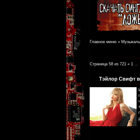
Главное меню
»
Музыкаль
Страница 58 из 721
«
1
…
Тэйлор Свифт в