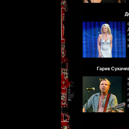
Д
Гарик Сукаче