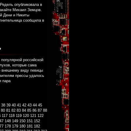
 Редель опубликовала в
акайте Михаил Земцов.
ей Дени и Никиты
олнительница сообщила в
?
и популярной российской
лухов, которые сама
по внешнему виду певицы
авителям прессы удалось
я пара
38
39
40
41
42
43
44
45
80
81
82
83
84
85
86
87
88
6
117
118
119
120
121
122
47
148
149
150
151
152
77
178
179
180
181
182