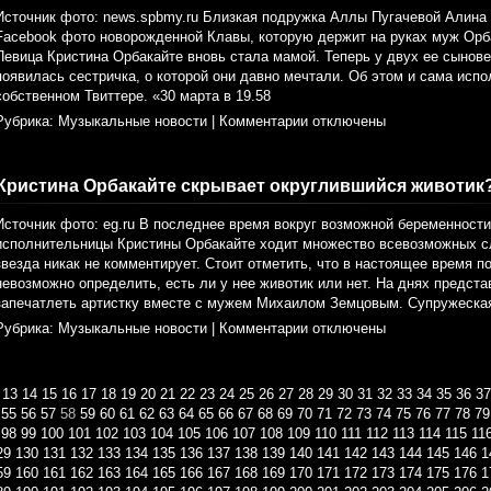
Источник фото: news.spbmy.ru Близкая подружка Аллы Пугачевой Алина
Facebook фото новорожденной Клавы, которую держит на руках муж Орб
Певица Кристина Орбакайте вновь стала мамой. Теперь у двух ее сынов
появилась сестричка, о которой они давно мечтали. Об этом и сама исп
собственном Твиттере. «30 марта в 19.58
Рубрика:
Музыкальные новости
|
Комментарии отключены
Кристина Орбакайте скрывает округлившийся животик
Источник фото: eg.ru В последнее время вокруг возможной беременност
исполнительницы Кристины Орбакайте ходит множество всевозможных с
звезда никак не комментирует. Стоит отметить, что в настоящее время 
невозможно определить, есть ли у нее животик или нет. На днях предст
запечатлеть артистку вместе с мужем Михаилом Земцовым. Супружеска
Рубрика:
Музыкальные новости
|
Комментарии отключены
13
14
15
16
17
18
19
20
21
22
23
24
25
26
27
28
29
30
31
32
33
34
35
36
37
55
56
57
58
59
60
61
62
63
64
65
66
67
68
69
70
71
72
73
74
75
76
77
78
79
98
99
100
101
102
103
104
105
106
107
108
109
110
111
112
113
114
115
11
29
130
131
132
133
134
135
136
137
138
139
140
141
142
143
144
145
146
1
59
160
161
162
163
164
165
166
167
168
169
170
171
172
173
174
175
176
1