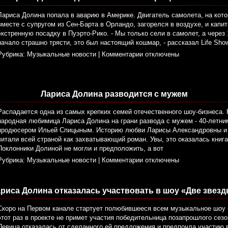
Лариса Долина попала в аварию в Америке. Двигатель самолета, на кото
вместе с супругом из Сен-Барта в Орландо, загорелся в воздухе, и кап
экстренную посадку в Пуэрто-Рико. - Мы только сели в самолет, а через 
начало страшно трясти, это был настоящий кошмар, - рассказал Life Sho
Рубрика:
Музыкальные новости
|
Комментарии отключены
Лариса Долина разводится с мужем
Распадается одна из самых крепких семей отечественного шоу-бизнеса. 
народная любимица Лариса Долина на грани развода с мужем - 40-летни
продюсером Ильей Спицыным. Историю любви Ларисы Александровны и 
читали всей страной как захватывающий роман. Увы, это оказалась кни
Поклонники Долиной не могли и предположить, а вот
Рубрика:
Музыкальные новости
|
Комментарии отключены
риса Долина отказалась участвовать в шоу «Две звез
Скоро на Первом канале стартует полюбившееся всем музыкальное шоу 
этот раз в проекте не примет участия победительница позапрошлого сез
Певица отказалась от сделанного ей предложения и предпочла участию 