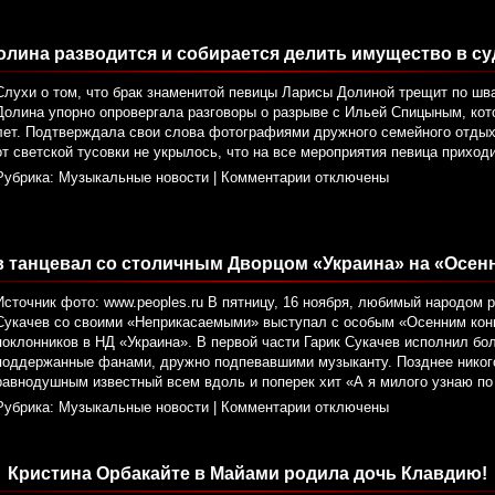
олина разводится и собирается делить имущество в су
Слухи о том, что брак знаменитой певицы Ларисы Долиной трещит по шва
Долина упорно опровергала разговоры о разрыве с Ильей Спицыным, ко
лет. Подтверждала свои слова фотографиями дружного семейного отдых
от светской тусовки не укрылось, что на все мероприятия певица приходи
Рубрика:
Музыкальные новости
|
Комментарии отключены
в танцевал со столичным Дворцом «Украина» на «Осен
Источник фото: www.peoples.ru В пятницу, 16 ноября, любимый народом р
Сукачев со своими «Неприкасаемыми» выступал с особым «Осенним кон
поклонников в НД «Украина». В первой части Гарик Сукачев исполнил бо
поддержанные фанами, дружно подпевавшими музыканту. Позднее никог
равнодушным известный всем вдоль и поперек хит «А я милого узнаю по
Рубрика:
Музыкальные новости
|
Комментарии отключены
Кристина Орбакайте в Майами родила дочь Клавдию!