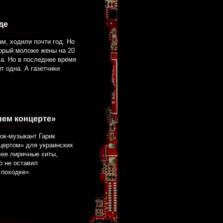
де
м, ходили почти год. Но
торый моложе жены на 20
а. Но в последнее время
т одна. А газетчики
нем концерте»
ок-музыкант Гарик
цертом» для украинских
лее лиричные хиты,
о не оставил
 походке».