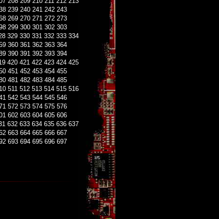
07
208
209
210
211
212
213
38
239
240
241
242
243
68
269
270
271
272
273
98
299
300
301
302
303
28
329
330
331
332
333
334
59
360
361
362
363
364
89
390
391
392
393
394
19
420
421
422
423
424
425
50
451
452
453
454
455
80
481
482
483
484
485
10
511
512
513
514
515
516
41
542
543
544
545
546
71
572
573
574
575
576
01
602
603
604
605
606
31
632
633
634
635
636
637
62
663
664
665
666
667
92
693
694
695
696
697