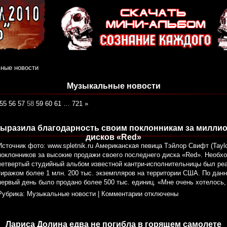
ные новости
Музыкальные новости
55
56
57
58
59
60
61
…
721
»
ыразила благодарность своим поклонникам за милли
дисков «Red»
Источник фото: www.spletnik.ru Американская певица Тэйлор Свифт (Taylo
поклонников за высокие продажи своего последнего диска «Red». Необхо
четвертый студийный альбом известной кантри-исполнительницы был ре
тиражом более 1 млн. 200 тыс. экземпляров на территории США. По дан
первый день было продано более 500 тыс. единиц. «Мне очень хотелось,
Рубрика:
Музыкальные новости
|
Комментарии отключены
Лариса Долина едва не погибла в горящем самолете