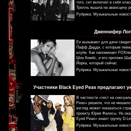
того, сет включил в себя кла
Тролль вышла на авансцену р
Рубрика:
Музыкальные новост
Дженнифер Лоп
Ее вызывают для дачи свидете
Пафф Дидди, с которым певиц
клубе. Как напоминает FOXnew
Шон Комбс, и его протеже Ша
Йорка, который сейчас
Рубрика:
Музыкальные новост
Участники Black Eyed Peas предлагают 
В частности «тест на сексуал
Peas» решили, что не мешало
взгляд может показаться стра
проекту Юрия Фалесы. Но оказ
Eyed Peas» знают группу D.L
Рубрика:
Музыкальные новост