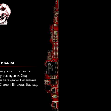
стивалю
и у якості гостей та
у рок-музики. Хед-
нш легендарні Незаймана
Спалені Вітрила, Бастард,