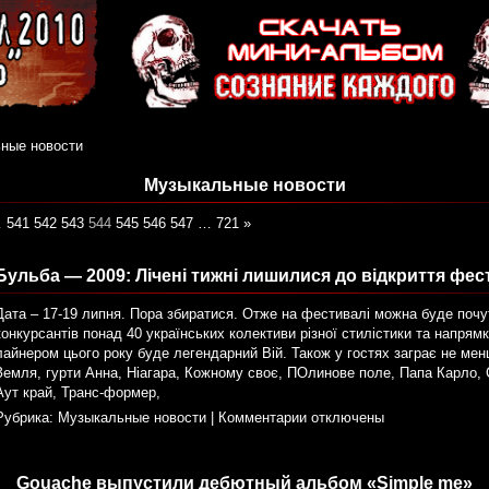
ные новости
Музыкальные новости
…
541
542
543
544
545
546
547
…
721
»
Бульба — 2009: Лічені тижні лишилися до відкриття фе
Дата – 17-19 липня. Пора збиратися. Отже на фестивалі можна буде почут
конкурсантів понад 40 українських колективи різної стилістики та напрямк
лайнером цього року буде легендарний Вій. Також у гостях заграє не ме
Земля, гурти Анна, Ніагара, Кожному своє, ПОлинове поле, Папа Карло, 
Аут край, Транс-формер,
Рубрика:
Музыкальные новости
|
Комментарии отключены
Gouache выпустили дебютный альбом «Simple me»