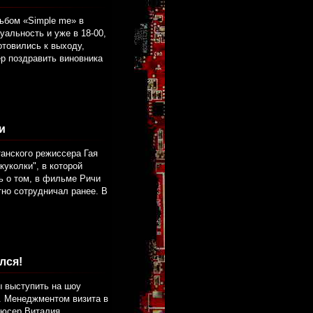
ьбом «Simple me» в
уальность и уже в 18-00,
отовились к выходу,
ер поздравить виновника
и
анского режиссера Гая
куколки", в которой
ь о том, в фильме Ричи
тно сотрудничал ранее. В
лся!
ы выступить на шоу
И. Менеджментом визита в
дюсер Виталия