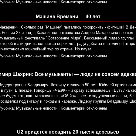
Рубрика:
Музыкальные новости
|
Комментарии отключены
Машине Времени — 40 лет
Макаревич: Сколько раз "Машину" пытались похоронить - фигушки! В Д
в России 27 июня, в Казани под патронатом Андрея Макаревича прошел
музыкальный фестиваль "Сотворение Мира". Бессменный лидер группы 
которой в эти дни исполняется сорок лет, ради действа в столице Татар
приостановил юбилейный тур по стране. Но пауза
Рубрика:
Музыкальные новости
|
Комментарии отключены
имир Шахрин: Все музыканты — люди не совсем адекв
Лидеру группы Владимиру Шахрину стукнуло 50 лет. Юбилей артист отме
- в пути. В поезде. Говоришь «ЧайФ» - и сразу вспоминаешь «Бутылка ке
все будет так, как ты захочешь», «Ой-йо» - все те задушевные песни, бе
посиделки под гитару и походы в караоке. Лидеру группы Владимиру Ша
Рубрика:
Музыкальные новости
|
Комментарии отключены
U2 придется посадить 20 тысяч деревьев