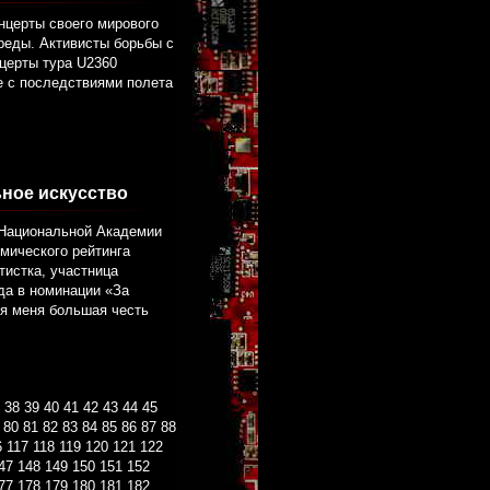
нцерты своего мирового
реды. Активисты борьбы с
нцерты тура U2360
е с последствиями полета
ное искусство
 Национальной Академии
мического рейтинга
тистка, участница
да в номинации «За
ля меня большая честь
38
39
40
41
42
43
44
45
80
81
82
83
84
85
86
87
88
6
117
118
119
120
121
122
47
148
149
150
151
152
77
178
179
180
181
182