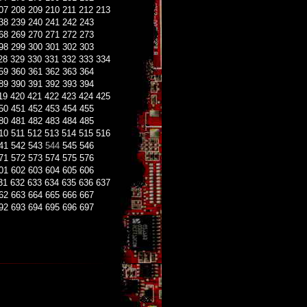
07
208
209
210
211
212
213
38
239
240
241
242
243
68
269
270
271
272
273
98
299
300
301
302
303
28
329
330
331
332
333
334
59
360
361
362
363
364
89
390
391
392
393
394
19
420
421
422
423
424
425
50
451
452
453
454
455
80
481
482
483
484
485
10
511
512
513
514
515
516
41
542
543
544
545
546
71
572
573
574
575
576
01
602
603
604
605
606
31
632
633
634
635
636
637
62
663
664
665
666
667
92
693
694
695
696
697