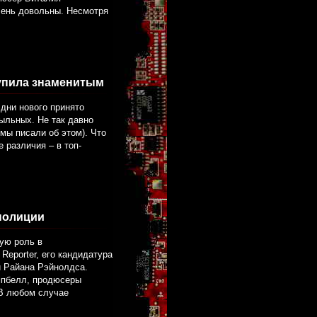
чень довольны. Несмотря
тупила знаменитым
 дни нового принято
ыльных. Не так давно
мы писали об этом). Что
 различия – в топ-
полиции
ую роль в
eporter, его кандидатура
и Райана Рэйнолдса.
мпбелл, продюсеры
 В любом случае