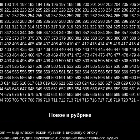
89
190
191
192
193
194
195
196
197
198
199
200
201
202
203
204
205
206
2
20
221
222
223
224
225
226
227
228
229
230
231
232
233
234
235
236
237
2
50
251
252
253
254
255
256
257
258
259
260
261
262
263
264
265
266
267
2
80
281
282
283
284
285
286
287
288
289
290
291
292
293
294
295
296
297
2
10
311
312
313
314
315
316
317
318
319
320
321
322
323
324
325
326
327
3
41
342
343
344
345
346
347
348
349
350
351
352
353
354
355
356
357
358
3
71
372
373
374
375
376
377
378
379
380
381
382
383
384
385
386
387
388
3
01
402
403
404
405
406
407
408
409
410
411
412
413
414
415
416
417
418
4
32
433
434
435
436
437
438
439
440
441
442
443
444
445
446
447
448
449
4
62
463
464
465
466
467
468
469
470
471
472
473
474
475
476
477
478
479
4
92
493
494
495
496
497
498
499
500
501
502
503
504
505
506
507
508
509
5
23
524
525
526
527
528
529
530
531
532
533
534
535
536
537
538
539
540
5
53
554
555
556
557
558
559
560
561
562
563
564
565
566
567
568
569
570
5
83
584
585
586
587
588
589
590
591
592
593
594
595
596
597
598
599
600
6
13
614
615
616
617
618
619
620
621
622
623
624
625
626
627
628
629
630
6
44
645
646
647
648
649
650
651
652
653
654
655
656
657
658
659
660
661
6
74
675
676
677
678
679
680
681
682
683
684
685
686
687
688
689
690
691
6
04
705
706
707
708
709
710
711
712
713
714
715
716
717
718
719
720
721
»
Новое в рубрике
com — мир классической музыки в цифровую эпоху
нальная студия звукозаписи: создание качественного аудио