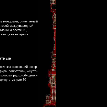
ень молодежи, отмечаемый
 второй международный
"Машина времени",
стана даже на время
атные
тит как настоящий рокер
фира, полбатона», «Пусть
з которых редко обходятся
хрину стукнуло 50