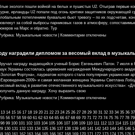
Злые экологи пошли войной на белых и пушистых U2. Отыграв первые ко
турне, ирландцы U2 попали под огонь критики защитников окружающей с
глобальным потеплением буквально бьют тревогу – по их подсчетам, ко
повлекут за собой выбросы парниковых газов в атмосферу, сопоставимы
рокеров на Марс и обратно. Тур
Рубрика:
Музыкальные новости
|
Комментарии отключены
оду наградили дипломом за весомый вклад в музыкаль
Вручал награду выдающийся ученый Борис Евгеньевич Патон. 7 июля в
наук Украины состоялась церемония награждения Международного акаде
«Золотая Фортуна», лауреатом которого стала популярная украинская ар
«Евровидения-2009» и самая желанная женщина Украины Светлана Лобо
весомый вклад в развитие отечественного музыкального искусства»: «Д
получить данную награду. Хочу выразить свою
Рубрика:
Музыкальные новости
|
Комментарии отключены
13
14
15
16
17
18
19
20
21
22
23
24
25
26
27
28
29
30
31
32
33
34
35
36
37
55
56
57
58
59
60
61
62
63
64
65
66
67
68
69
70
71
72
73
74
75
76
77
78
79
98
99
100
101
102
103
104
105
106
107
108
109
110
111
112
113
114
115
11
29
130
131
132
133
134
135
136
137
138
139
140
141
142
143
144
145
146
1
59
160
161
162
163
164
165
166
167
168
169
170
171
172
173
174
175
176
1