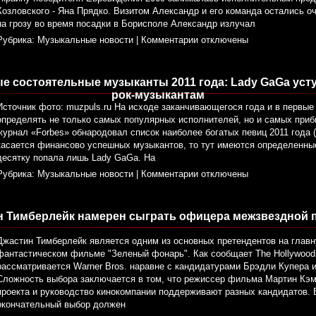
Козловского - Яна Прядко. Визитом Александр и его команда остались о
на грозу во время посадки в Борисполе Александр излучал
Рубрика:
Музыкальные новости
|
Комментарии отключены
 состоятельные музыканты 2011 года: Lady GaGa ус
рок-музыкантам
Источник фото: muzpuls.ru На исходе заканчивающегося года и в первые
определять не только самых популярных исполнителей, но и самых приб
журнал «Forbes» обнародовал список наиболее богатых певиц 2011 года (
касается финансово успешных музыкантов, то тут имеются определенные
десятку попала лишь Lady GaGa. На
Рубрика:
Музыкальные новости
|
Комментарии отключены
н Тимберлейк намерен сыграть офицера межзвездной 
Джастин Тимберлейк является одним из основных претендентов на главн
фантастическом фильме "Зеленый фонарь". Как сообщает The Hollywood R
рассматривается Warner Bros. наравне с кандидатурами Брэдли Купера 
Сложность выбора заключается в том, что режиссер фильма Мартин Кэ
проекта и руководство кинокомпании поддерживают разных кандидатов.
окончательный выбор должен