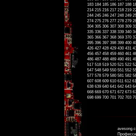
183
184
185
186
187
188
1
214
215
216
217
218
219
2
244
245
246
247
248
249
2
274
275
276
277
278
279
2
304
305
306
307
308
309
3
335
336
337
338
339
340
3
365
366
367
368
369
370
3
395
396
397
398
399
400
4
426
427
428
429
430
431
4
456
457
458
459
460
461
4
486
487
488
489
490
491
4
517
518
519
520
521
522
5
547
548
549
550
551
552
5
577
578
579
580
581
582
5
607
608
609
610
611
612
6
638
639
640
641
642
643
6
668
669
670
671
672
673
6
698
699
700
701
702
703
7
avesong.
Профессио