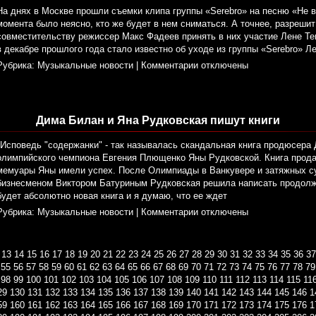
На днях в Москве прошли съемки клипа группы «Serebro» на песню «Не 
момента было неясно, кто же будет в нем сниматься. А точнее, разрешит
совместительству режиссер Макс Фадеев принять в них участие Лене Те
в декабре прошлого года стало известно об уходе из группы «Serebro» Л
Рубрика:
Музыкальные новости
|
Комментарии отключены
Дима Билан и Яна Рудковская пишут книги
"Исповедь "содержанки" - так называлась скандальная книга продюсера
олимпийского чемпиона Евгения Плющенко Яны Рудковской. Книга прод
мемуары Яны имели успех. После Олимпиады в Ванкувере и затяжных с
бизнесменом Виктором Батуриным Рудковская решила написать продолже
будет абсолютно новая книга и я думаю, что ее ждет
Рубрика:
Музыкальные новости
|
Комментарии отключены
13
14
15
16
17
18
19
20
21
22
23
24
25
26
27
28
29
30
31
32
33
34
35
36
37
55
56
57
58
59
60
61
62
63
64
65
66
67
68
69
70
71
72
73
74
75
76
77
78
79
98
99
100
101
102
103
104
105
106
107
108
109
110
111
112
113
114
115
11
29
130
131
132
133
134
135
136
137
138
139
140
141
142
143
144
145
146
1
59
160
161
162
163
164
165
166
167
168
169
170
171
172
173
174
175
176
1