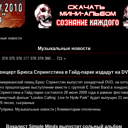
ные новости
Музыкальные новости
…
374
375
376
377
378
379
380
…
721
»
онцерт Брюса Спрингстина в Гайд-парке издадут на D
Американский певец Брюс Спрингстин выпустит концертный DVD, на кото
его прошлогоднее выступление вместе с группой E Street Band в лондонс
Спрингстина в Гайд-парке состоялся 28 июня 2009 года в рамках фестивал
минутный фильм "London Calling: Live In Hyde Park" будет выпущен 21 и
26 песен, сыгранных
Рубрика:
Музыкальные новости
|
Комментарии отключены
Вокалист Simple Minds выпустит сольный альбом