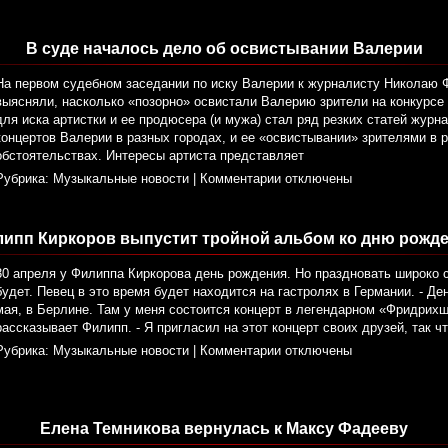
В суде началось дело об освистывании Валерии
На первом судебном заседании по иску Валерии к журналисту Николаю 
выясняли, насколько «позорно» освистали Валерию зрители на конкурсе
для иска артистки и ее продюсера (и мужа) стал ряд резких статей журн
концертов Валерии в разных городах, и ее «освистывании» зрителями в 
обстоятельствах. Интересы артиста представляет
Рубрика:
Музыкальные новости
|
Комментарии отключены
ипп Киркоров выпустит тройной альбом ко дню рожд
30 апреля у Филиппа Киркорова день рождения. Но праздновать широко 
будет. Певец в это время будет находится на гастролях в Германии. - Д
мая, в Берлине. Там у меня состоится концерт в легендарном «Фридрихш
рассказывает Филипп. - Я пригласил на этот концерт своих друзей, так ч
Рубрика:
Музыкальные новости
|
Комментарии отключены
Елена Темникова вернулась к Максу Фадееву