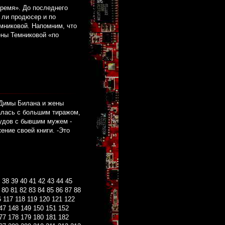
время». До последнего
 ли продюсер и по
мниковой. Напомним, что
ены Темниковой «по
 Димы Билана и жены
алась с большим тиражом,
удов с бывшим мужем -
ние своей книги. -Это
38
39
40
41
42
43
44
45
80
81
82
83
84
85
86
87
88
6
117
118
119
120
121
122
47
148
149
150
151
152
77
178
179
180
181
182