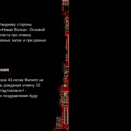
Фандееву стороны
 «Новая Волна». Основой
алиста про отмену
разных залах и при разных
ения
свое 43-летие Филипп не
ень рождения отмечу 10
тадтпаласе»! -
то поздравления буду