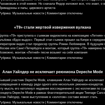
Раззаковым в этой книжке. Но сначала Федор изложил все, что знает, о
Примадонны и папы, циркового артиста
Рубрика:
Музыкальные новости
|
Комментарии отключены
«Т9» стали жертвой извержения вулкана
Группа «Т9» приступила к съемкам видеоклипа на композицию «Летняя» 
альбома «Вдох-выдох». Первый этап съемок прошел на Кипре в середине
оператором видео стал продюсер группы Роман Любомиров. В будущем 
Москве или Санкт-Петербурге и монтаж, который группа «Т9» намерена 
Возможно, монтаж «Летней» песни возьмет на себя компания
Рубрика:
Музыкальные новости
|
Комментарии отключены
Алан Уайлдер не исключает реюниона Depeche Mode
Бывший участник Depeche Mode, клавишник Алан Уайлдер не исключает 
возвращения в команду ради одного или нескольких реюнион-концертов.
эту мысль его натолкнул недавнее воссоединение с экс-коллегами по сц
концерта Depeche Mode в рамках благотворительной акции Teenage Cancer
Алан Уайлдер, такое выступление в «золотом» составе может стать
Рубрика:
Музыкальные новости
|
Комментарии отключены