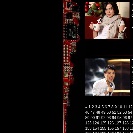
«
1
2
3
4
5
6
7
8
9
10
11
12
46
47
48
49
50
51
52
53
54
89
90
91
92
93
94
95
96
97
123
124
125
126
127
128
1
153
154
155
156
157
158
1