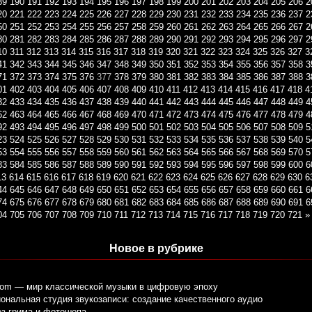
89
190
191
192
193
194
195
196
197
198
199
200
201
202
203
204
205
206
2
20
221
222
223
224
225
226
227
228
229
230
231
232
233
234
235
236
237
2
50
251
252
253
254
255
256
257
258
259
260
261
262
263
264
265
266
267
2
80
281
282
283
284
285
286
287
288
289
290
291
292
293
294
295
296
297
2
10
311
312
313
314
315
316
317
318
319
320
321
322
323
324
325
326
327
3
41
342
343
344
345
346
347
348
349
350
351
352
353
354
355
356
357
358
3
71
372
373
374
375
376
377
378
379
380
381
382
383
384
385
386
387
388
3
01
402
403
404
405
406
407
408
409
410
411
412
413
414
415
416
417
418
4
32
433
434
435
436
437
438
439
440
441
442
443
444
445
446
447
448
449
4
62
463
464
465
466
467
468
469
470
471
472
473
474
475
476
477
478
479
4
92
493
494
495
496
497
498
499
500
501
502
503
504
505
506
507
508
509
5
23
524
525
526
527
528
529
530
531
532
533
534
535
536
537
538
539
540
5
53
554
555
556
557
558
559
560
561
562
563
564
565
566
567
568
569
570
5
83
584
585
586
587
588
589
590
591
592
593
594
595
596
597
598
599
600
6
13
614
615
616
617
618
619
620
621
622
623
624
625
626
627
628
629
630
6
44
645
646
647
648
649
650
651
652
653
654
655
656
657
658
659
660
661
6
74
675
676
677
678
679
680
681
682
683
684
685
686
687
688
689
690
691
6
04
705
706
707
708
709
710
711
712
713
714
715
716
717
718
719
720
721
»
Новое в рубрике
com — мир классической музыки в цифровую эпоху
нальная студия звукозаписи: создание качественного аудио
ез грима и фотошопа