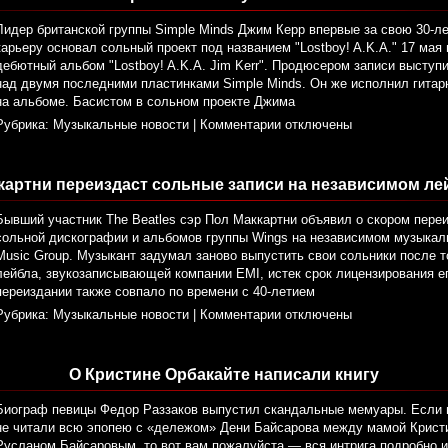
Лидер британской группы Simple Minds Джим Керр впервые за свою 30-
карьеру основал сольный проект под названием "Lostboy! A.K.A." 17 мая
дебютный альбом "Lostboy! A.K.A. Jim Kerr". Продюсером записи выступ
над двумя последними пластинками Simple Minds. Он же исполнил гитар
на альбоме. Басистом в сольном проекте Джима
Рубрика:
Музыкальные новости
|
Комментарии отключены
картни переиздаст сольные записи на независимом ле
Бывший участник The Beatles сэр Пол Маккартни объявил о скором пере
сольной дискографии и альбомов группы Wings на независимом музыкал
Music Group. Музыкант задумал заново выпустить свои сольники после то
лейбла, звукозаписывающей компании EMI, истек срок лицензирования е
переиздании также совпало по времени с 40-летием
Рубрика:
Музыкальные новости
|
Комментарии отключены
О Кристине Орбакайте написали книгу
Биограф певицы Федор Раззаков выпустил скандальные мемуары. Если в
не читали всю эпопею с «дележом» Дени Байсарова между мамой Кристи
Русланом Байсаровым, то вот вам пожалуйста — вся интрига подробно