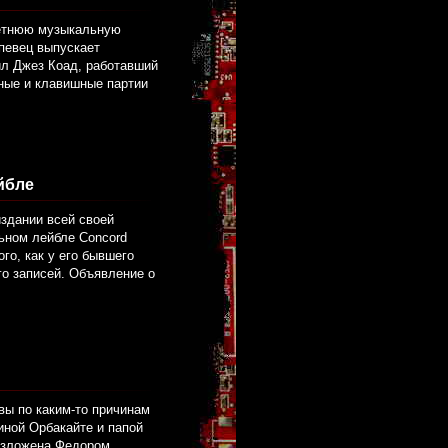
летнюю музыкальную
 певец выпускает
ил Джез Коад, работавший
ные и клавишные партии
йбле
издании всей своей
ьном лейбле Concord
го, как у его бывшего
го записей. Объявление о
ы по каким-то причинам
ной Орбакайте и папой
 изложена Федором