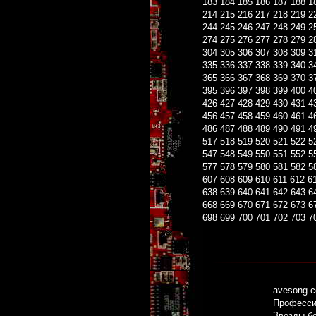
183
184
185
186
187
188
1
214
215
216
217
218
219
2
244
245
246
247
248
249
2
274
275
276
277
278
279
2
304
305
306
307
308
309
3
335
336
337
338
339
340
3
365
366
367
368
369
370
3
395
396
397
398
399
400
4
426
427
428
429
430
431
4
456
457
458
459
460
461
4
486
487
488
489
490
491
4
517
518
519
520
521
522
5
547
548
549
550
551
552
5
577
578
579
580
581
582
5
607
608
609
610
611
612
6
638
639
640
641
642
643
6
668
669
670
671
672
673
6
698
699
700
701
702
703
7
avesong.
Профессио
Звезды б