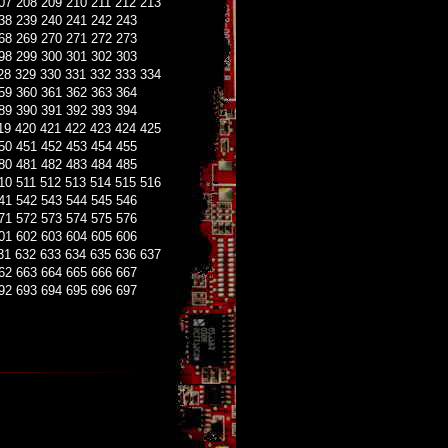
07
208
209
210
211
212
213
38
239
240
241
242
243
68
269
270
271
272
273
98
299
300
301
302
303
28
329
330
331
332
333
334
59
360
361
362
363
364
89
390
391
392
393
394
19
420
421
422
423
424
425
50
451
452
453
454
455
80
481
482
483
484
485
10
511
512
513
514
515
516
41
542
543
544
545
546
71
572
573
574
575
576
01
602
603
604
605
606
31
632
633
634
635
636
637
62
663
664
665
666
667
92
693
694
695
696
697