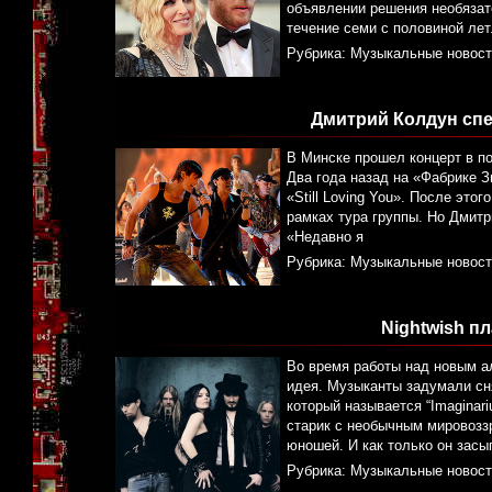
объявлении решения необязате
течение семи с половиной лет
Рубрика:
Музыкальные новост
Дмитрий Колдун спе
В Минске прошел концерт в по
Два года назад на «Фабрике 
«Still Loving You». После эт
рамках тура группы. Но Дмит
«Недавно я
Рубрика:
Музыкальные новост
Nightwish п
Во время работы над новым а
идея. Музыканты задумали сн
который называется “Imaginar
старик с необычным мировоззр
юношей. И как только он засып
Рубрика:
Музыкальные новост