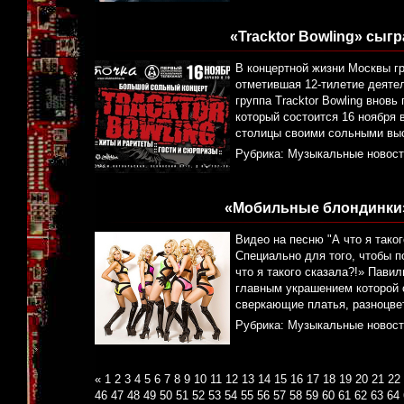
«Tracktor Bowling» сыг
В концертной жизни Москвы г
отметившая 12-тилетие деятел
группа Tracktor Bowling внов
который состоится 16 ноября 
столицы своими сольными выс
Рубрика:
Музыкальные новост
«Мобильные блондинки»
Видео на песню "А что я тако
Специально для того, чтобы 
что я такого сказала?!» Пав
главным украшением которой с
сверкающие платья, разноцве
Рубрика:
Музыкальные новост
«
1
2
3
4
5
6
7
8
9
10
11
12
13
14
15
16
17
18
19
20
21
22
46
47
48
49
50
51
52
53
54
55
56
57
58
59
60
61
62
63
64