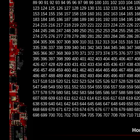
89
90
91
92
93
94
95
96
97
98
99
100
101
102
103
104
10
123
124
125
126
127
128
129
130
131
132
133
134
135
13
153
154
155
156
157
158
159
160
161
162
163
164
165
16
183
184
185
186
187
188
189
190
191
192
193
194
195
19
214
215
216
217
218
219
220
221
222
223
224
225
226
22
244
245
246
247
248
249
250
251
252
253
254
255
256
25
274
275
276
277
278
279
280
281
282
283
284
285
286
28
304
305
306
307
308
309
310
311
312
313
314
315
316
31
335
336
337
338
339
340
341
342
343
344
345
346
347
34
365
366
367
368
369
370
371
372
373
374
375
376
377
37
395
396
397
398
399
400
401
402
403
404
405
406
407
40
426
427
428
429
430
431
432
433
434
435
436
437
438
43
456
457
458
459
460
461
462
463
464
465
466
467
468
46
486
487
488
489
490
491
492
493
494
495
496
497
498
49
517
518
519
520
521
522
523
524
525
526
527
528
529
53
547
548
549
550
551
552
553
554
555
556
557
558
559
56
577
578
579
580
581
582
583
584
585
586
587
588
589
59
607
608
609
610
611
612
613
614
615
616
617
618
619
62
638
639
640
641
642
643
644
645
646
647
648
649
650
65
668
669
670
671
672
673
674
675
676
677
678
679
680
68
698
699
700
701
702
703
704
705
706
707
708
709
710
71
Но