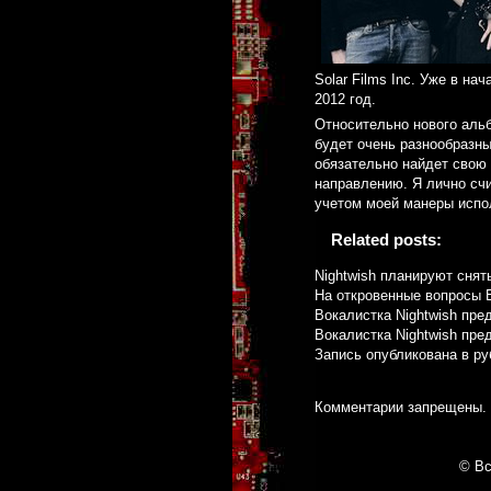
Solar Films Inc. Уже в н
2012 год.
Относительно нового альб
будет очень разнообразны
обязательно найдет свою 
направлению. Я лично счи
учетом моей манеры испол
Related posts:
Nightwish планируют снят
На откровенные вопросы 
Вокалистка Nightwish пре
Вокалистка Nightwish пре
Запись опубликована в р
Комментарии запрещены.
© Вс