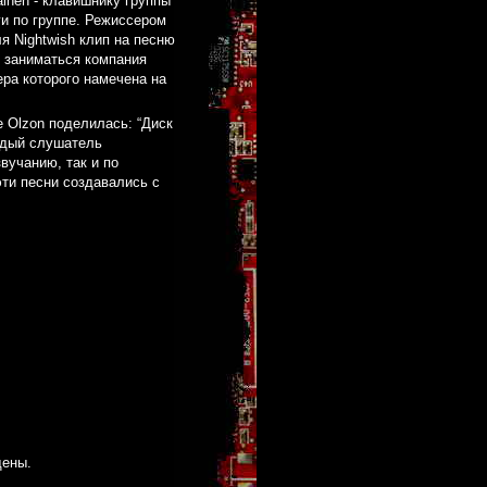
inen - клавишнику группы
ги по группе. Режиссером
я Nightwish клип на песню
т заниматься компания
ера которого намечена на
e Olzon поделилась: “Диск
аждый слушатель
вучанию, так и по
ти песни создавались с
щены.