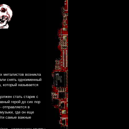
х металистов возникла
али снять одноименный
, который называется
должен стать старик с
авный герой до сих пор
- отправляется в
музыки, где он еще
йти самые важные