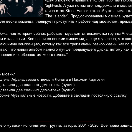
Идея о мюзикле пришла в голову Tuomas Holopa
Nightwish. А уже потом его поддержали и колле
клипа стал Stone Harbor, который уже снимал дл
“The Islander”. Продюсированием мюзикла буде
ачале весны команда планирует приступить к работе над мюзиклом, премь
ома, над которым сейчас работают музыканты, вокалистка группы Anett
м и классным. Все песни со своими эмоциями, а еще я уверена, что к
любимую композицию, потому как все треки очень разнообразны как по з
таю, что новый альбом намного лучше предыдущего диска, потому как э
нения и особенностям моего голоса".
ь мюзикл
Елены Афанасьевой отвечали Лолита и Николай Картозия
дставила два сольных демо-трека (аудио)
дставила два сольных демо-трека (аудио)
убрике
Музыкальные новости
. Добавьте в закладки
постоянную ссылку
.
е о музыке - исполнители, группы, авторы. 2004 - 2026. Все права защи