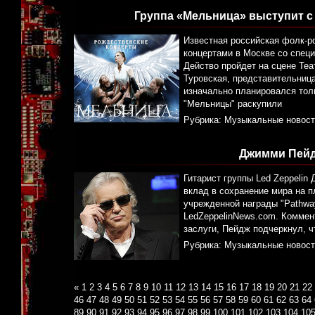
Группа «Мельница» выступит с
Известная российская фолк-р
концертами в Москве со спец
Действо пройдет на сцене Теа
Туровская, представительница
изначально планировался толь
"Мельницы" раскупили
Рубрика:
Музыкальные новост
Джимми Пейд
Гитарист группы Led Zeppeli
вклад в сохранение мира на п
учрежденной награды "Pathway
LedZeppelinNews.com. Коммен
заслуги, Пейдж подчеркнул, 
Рубрика:
Музыкальные новост
«
1
2
3
4
5
6
7
8
9
10
11
12
13
14
15
16
17
18
19
20
21
22
46
47
48
49
50
51
52
53
54
55
56
57
58
59
60
61
62
63
64
89
90
91
92
93
94
95
96
97
98
99
100
101
102
103
104
10