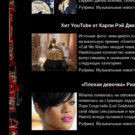
Zeppelin Джона Бонэма, сконч
Рубрика:
Музыкальные новост
Хит YouTube от Карли Рэй Д
Источник фото: www.apelzin.
музыкальную премию «Grammy
«Call Me Maybe» моодой певи
Наибольшее количество номи
выпустившему в нынешнем год
следующих категориях:
Рубрика:
Музыкальные новост
«Плохая девочка» Ри
Rihanna появилась на обложк
появилась на страницах издан
Лори Голдстейн (Lori Goldstei
свой образ сексуальным и яр
Haenn) всегда пытаемся созда
Рубрика:
Музыкальные новост