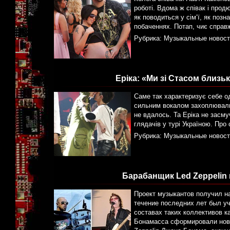
роботі. Вдома ж співак і продю
як поводиться у сім‘ї, як поз
побаченнях. Потап, чиє справж
Рубрика:
Музыкальные новост
Еріка: «Ми зі Стасом близь
Саме так характеризує себе одн
сильним вокалом захоплювались
не вдалось. Та Еріка не засму
глядачів у турі Україною. Про 
Рубрика:
Музыкальные новост
Барабанщик Led Zeppelin 
Проект музыкантов получил на
течение последних лет был уч
составах таких коллективов ка
Бонамасса сформировали нову