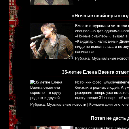
«Ночные снайперы» под
Вместе с журналом читатели 
специально для одноименного
«Ночные снайперы», вышел в 
«Кандагар», написанный Диан
нигде не исполнялась и не зв
написанная
Рубрика:
Музыкальные новост
35-летие Елена Ваенга отмет
Источник фото: www.liveintern
близких и родных людей. А уж
рождения теперь уже вместе с
выступление 31 января. «У ме
Рубрика:
Музыкальные новости
|
Комментарии отключе
Потап не дасть 
Колега співачки Насті Каменсь