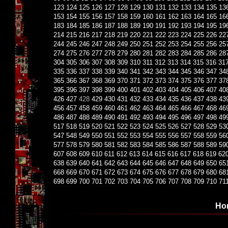
123
124
125
126
127
128
129
130
131
132
133
134
135
13
153
154
155
156
157
158
159
160
161
162
163
164
165
16
183
184
185
186
187
188
189
190
191
192
193
194
195
19
214
215
216
217
218
219
220
221
222
223
224
225
226
22
244
245
246
247
248
249
250
251
252
253
254
255
256
25
274
275
276
277
278
279
280
281
282
283
284
285
286
28
304
305
306
307
308
309
310
311
312
313
314
315
316
31
335
336
337
338
339
340
341
342
343
344
345
346
347
34
365
366
367
368
369
370
371
372
373
374
375
376
377
37
395
396
397
398
399
400
401
402
403
404
405
406
407
40
426
427
428
429
430
431
432
433
434
435
436
437
438
43
456
457
458
459
460
461
462
463
464
465
466
467
468
46
486
487
488
489
490
491
492
493
494
495
496
497
498
49
517
518
519
520
521
522
523
524
525
526
527
528
529
53
547
548
549
550
551
552
553
554
555
556
557
558
559
56
577
578
579
580
581
582
583
584
585
586
587
588
589
59
607
608
609
610
611
612
613
614
615
616
617
618
619
62
638
639
640
641
642
643
644
645
646
647
648
649
650
65
668
669
670
671
672
673
674
675
676
677
678
679
680
68
698
699
700
701
702
703
704
705
706
707
708
709
710
71
Но