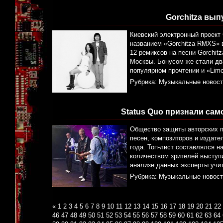
Gorchitza вы
Киевский электронный проект
названием «Gorchitza RMXS» 
12 ремиксов на песни Gorchit
Москвы. Бонусом же стали два 
популярном прочтении и «Lim
Рубрика:
Музыкальные новост
Status Quo признали сам
Общество защиты авторских пр
песен, композиторов и издате
года. Топ-лист составлялся н
количеством зрителей выступи
анализе данных эксперты учи
Рубрика:
Музыкальные новост
«
1
2
3
4
5
6
7
8
9
10
11
12
13
14
15
16
17
18
19
20
21
22
46
47
48
49
50
51
52
53
54
55
56
57
58
59
60
61
62
63
64