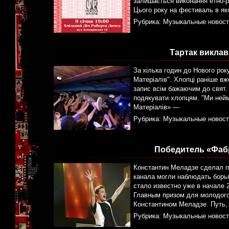
залишається виконання етно-р
Цього року на фестиваль в яко
Рубрика:
Музыкальные новост
Тартак виклав
За кілька годин до Нового рок
Матеріалів". Хлопці раніше в
запис всім бажаючим до свят. 
подякувати хлопцям. "Ми нейм
Матеріалів» —
Рубрика:
Музыкальные новост
Победитель «Фабр
Константин Меладзе сделал п
канала могли наблюдать борь
стало известно уже в начале 
Главным призом для молодого
Константином Меладзе. Путь,
Рубрика:
Музыкальные новост