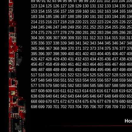
89
90
91
92
93
94
95
96
97
98
99
100
101
102
103
104
10
123
124
125
126
127
128
129
130
131
132
133
134
135
13
153
154
155
156
157
158
159
160
161
162
163
164
165
16
183
184
185
186
187
188
189
190
191
192
193
194
195
19
214
215
216
217
218
219
220
221
222
223
224
225
226
22
244
245
246
247
248
249
250
251
252
253
254
255
256
25
274
275
276
277
278
279
280
281
282
283
284
285
286
28
304
305
306
307
308
309
310
311
312
313
314
315
316
31
335
336
337
338
339
340
341
342
343
344
345
346
347
34
365
366
367
368
369
370
371
372
373
374
375
376
377
37
395
396
397
398
399
400
401
402
403
404
405
406
407
40
426
427
428
429
430
431
432
433
434
435
436
437
438
43
456
457
458
459
460
461
462
463
464
465
466
467
468
46
486
487
488
489
490
491
492
493
494
495
496
497
498
49
517
518
519
520
521
522
523
524
525
526
527
528
529
53
547
548
549
550
551
552
553
554
555
556
557
558
559
56
577
578
579
580
581
582
583
584
585
586
587
588
589
59
607
608
609
610
611
612
613
614
615
616
617
618
619
62
638
639
640
641
642
643
644
645
646
647
648
649
650
65
668
669
670
671
672
673
674
675
676
677
678
679
680
68
698
699
700
701
702
703
704
705
706
707
708
709
710
71
Но