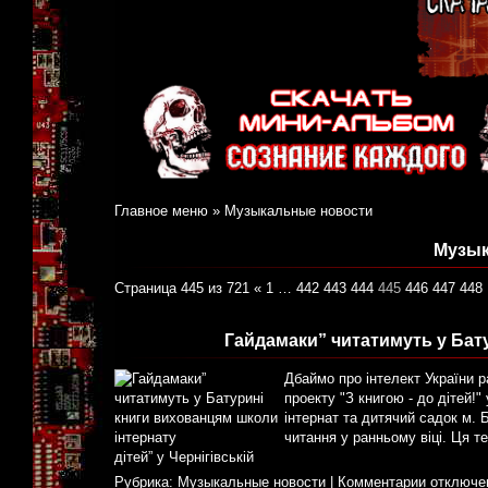
Главное меню
»
Музыкальные новости
Музык
Страница 445 из 721
«
1
…
442
443
444
445
446
447
448
Гайдамаки” читатимуть у Бат
Дбаймо про інтелект України р
проекту "З книгою - до дітей!
інтернат та дитячий садок м. 
читання у ранньому віці. Ця т
дітей” у Чернігівській
Рубрика:
Музыкальные новости
|
Комментарии отключе