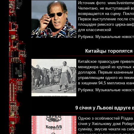
Источник фото: www.liveinter
Челентано, не выступавший во
возвращается на сцену. Покло
Первое выступление после ст
площадке римского цирка-амф
для классической
Рубрика:
Музыкальные новост
Китайцы торопятся 
Китайское правосудие привел
менеджера одной из крупных 
долларов. Первым казненным 
управляющим одного из пекинс
в хищении 94,5 миллиона юан
Рубрика:
Музыкальные новост
9 січня у Львові вдруге
Одною з особливостей Різдва 
січня у Хмільному домі Робер
сумніву, змусив чекати на се