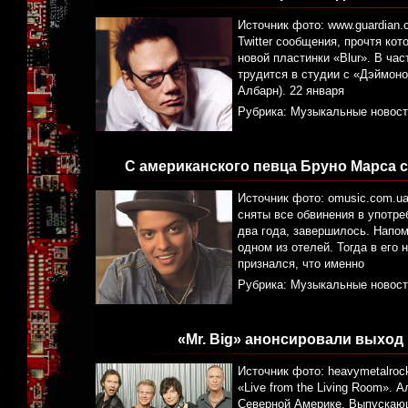
Источник фото: www.guardian.
Twitter сообщения, прочтя ко
новой пластинки «Blur». В час
трудится в студии с «Дэймоно
Албарн). 22 января
Рубрика:
Музыкальные новост
С американского певца Бруно Марса 
Источник фото: omusic.com.u
сняты все обвинения в употре
два года, завершилось. Напом
одном из отелей. Тогда в его
признался, что именно
Рубрика:
Музыкальные новост
«Mr. Big» анонсировали выход
Источник фото: heavymetalroc
«Live from the Living Room».
Северной Америке. Выпускающи