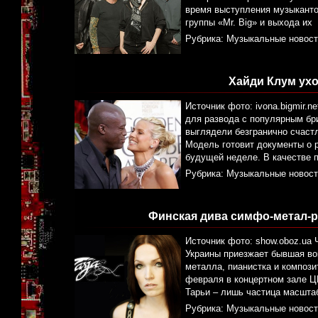
время выступления музыкант
группы «Mr. Big» и выхода их
Рубрика:
Музыкальные новост
Хайди Клум уход
Источник фото: ivona.bigmir.
для развода с популярным бр
выглядели безгранично счаст
Модель готовит документы о 
будущей неделе. В качестве 
Рубрика:
Музыкальные новост
Финская дива симфо-метал-ро
Источник фото: show.oboz.ua 
Украины приезжает бывшая во
металла, пианистка и композит
февраля в концертном зале Ц
Тарьи – лишь частица масштабн
Рубрика:
Музыкальные новост