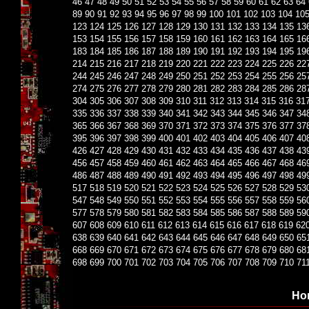
46
47
48
49
50
51
52
53
54
55
56
57
58
59
60
61
62
63
64
89
90
91
92
93
94
95
96
97
98
99
100
101
102
103
104
10
123
124
125
126
127
128
129
130
131
132
133
134
135
13
153
154
155
156
157
158
159
160
161
162
163
164
165
16
183
184
185
186
187
188
189
190
191
192
193
194
195
19
214
215
216
217
218
219
220
221
222
223
224
225
226
22
244
245
246
247
248
249
250
251
252
253
254
255
256
25
274
275
276
277
278
279
280
281
282
283
284
285
286
28
304
305
306
307
308
309
310
311
312
313
314
315
316
31
335
336
337
338
339
340
341
342
343
344
345
346
347
34
365
366
367
368
369
370
371
372
373
374
375
376
377
37
395
396
397
398
399
400
401
402
403
404
405
406
407
40
426
427
428
429
430
431
432
433
434
435
436
437
438
43
456
457
458
459
460
461
462
463
464
465
466
467
468
46
486
487
488
489
490
491
492
493
494
495
496
497
498
49
517
518
519
520
521
522
523
524
525
526
527
528
529
53
547
548
549
550
551
552
553
554
555
556
557
558
559
56
577
578
579
580
581
582
583
584
585
586
587
588
589
59
607
608
609
610
611
612
613
614
615
616
617
618
619
62
638
639
640
641
642
643
644
645
646
647
648
649
650
65
668
669
670
671
672
673
674
675
676
677
678
679
680
68
698
699
700
701
702
703
704
705
706
707
708
709
710
71
Но