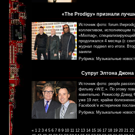
«The Prodigy» признали луч
Источник фото: forum.theprod
коллективом, исполняющим т
«Mixmag», специализирующийс
продолжался 4 месяца (с сент
журнал подвел его итоги. Вт
заняли
Рубрика:
Музыкальные новост
Супруг Элтона Джона
Источник фото: people.passio
фильму «W.E.». По этому пов
язвительно. Режиссёр Дэвид 
уже 19 лет, крайне болезненн
Facebook’е истеричное посла
Рубрика:
Музыкальные новост
«
1
2
3
4
5
6
7
8
9
10
11
12
13
14
15
16
17
18
19
20
21
22