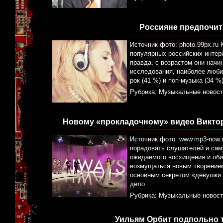
Россияне предпочит
Источник фото: photo.99px.ru
популярных российских интерн
правда, с возрастом они начи
исследования, наиболее люб
рок (41 %) и поп-музыка (34 
Рубрика:
Музыкальные новост
Новому «прокладочному» видео Виктор
Источник фото: www.mp3-now.
порадовать слушателей и сам
ожидаемого восхищения и оби
возмущаться новым творением
основным секретом «девушки н
дело
Рубрика:
Музыкальные новост
Уильям Орбит подпольно 