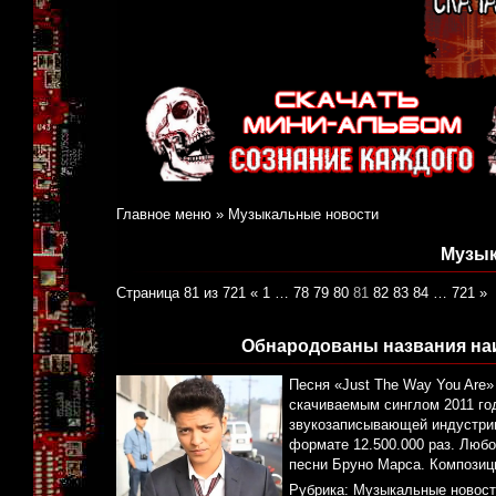
Главное меню
»
Музыкальные новости
Музык
Страница 81 из 721
«
1
…
78
79
80
81
82
83
84
…
721
»
Обнародованы названия наи
Песня «Just The Way You Are
скачиваемым синглом 2011 го
звукозаписывающей индустрии
формате 12.500.000 раз. Любо
песни Бруно Марса. Композици
Рубрика:
Музыкальные новост