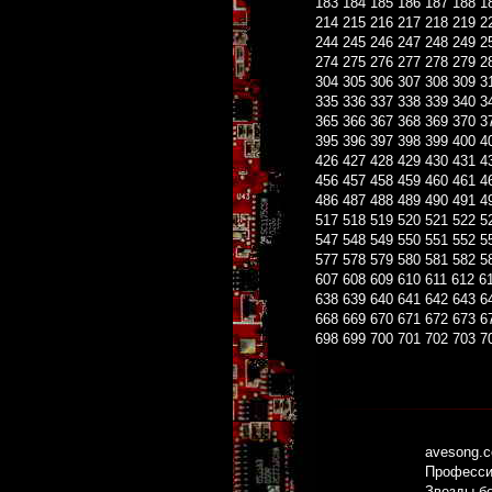
183
184
185
186
187
188
1
214
215
216
217
218
219
2
244
245
246
247
248
249
2
274
275
276
277
278
279
2
304
305
306
307
308
309
3
335
336
337
338
339
340
3
365
366
367
368
369
370
3
395
396
397
398
399
400
4
426
427
428
429
430
431
4
456
457
458
459
460
461
4
486
487
488
489
490
491
4
517
518
519
520
521
522
5
547
548
549
550
551
552
5
577
578
579
580
581
582
5
607
608
609
610
611
612
6
638
639
640
641
642
643
6
668
669
670
671
672
673
6
698
699
700
701
702
703
7
avesong.
Профессио
Звезды б