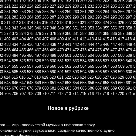
89
190
191
192
193
194
195
196
197
198
199
200
201
202
203
204
205
206
2
20
221
222
223
224
225
226
227
228
229
230
231
232
233
234
235
236
237
2
50
251
252
253
254
255
256
257
258
259
260
261
262
263
264
265
266
267
2
80
281
282
283
284
285
286
287
288
289
290
291
292
293
294
295
296
297
2
10
311
312
313
314
315
316
317
318
319
320
321
322
323
324
325
326
327
3
41
342
343
344
345
346
347
348
349
350
351
352
353
354
355
356
357
358
3
71
372
373
374
375
376
377
378
379
380
381
382
383
384
385
386
387
388
3
01
402
403
404
405
406
407
408
409
410
411
412
413
414
415
416
417
418
4
32
433
434
435
436
437
438
439
440
441
442
443
444
445
446
447
448
449
4
62
463
464
465
466
467
468
469
470
471
472
473
474
475
476
477
478
479
4
92
493
494
495
496
497
498
499
500
501
502
503
504
505
506
507
508
509
5
23
524
525
526
527
528
529
530
531
532
533
534
535
536
537
538
539
540
5
53
554
555
556
557
558
559
560
561
562
563
564
565
566
567
568
569
570
5
83
584
585
586
587
588
589
590
591
592
593
594
595
596
597
598
599
600
6
13
614
615
616
617
618
619
620
621
622
623
624
625
626
627
628
629
630
6
44
645
646
647
648
649
650
651
652
653
654
655
656
657
658
659
660
661
6
74
675
676
677
678
679
680
681
682
683
684
685
686
687
688
689
690
691
6
04
705
706
707
708
709
710
711
712
713
714
715
716
717
718
719
720
721
»
Новое в рубрике
com — мир классической музыки в цифровую эпоху
нальная студия звукозаписи: создание качественного аудио
ез грима и фотошопа