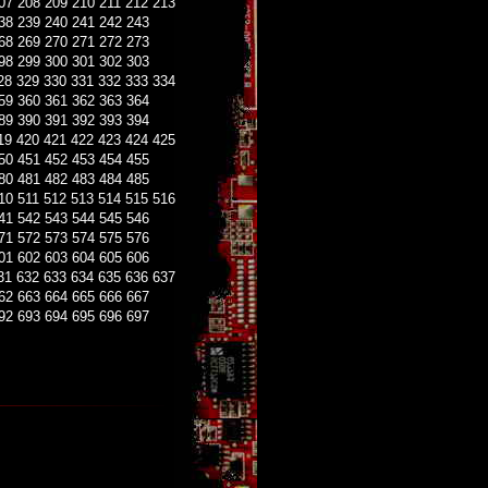
07
208
209
210
211
212
213
38
239
240
241
242
243
68
269
270
271
272
273
98
299
300
301
302
303
28
329
330
331
332
333
334
59
360
361
362
363
364
89
390
391
392
393
394
19
420
421
422
423
424
425
50
451
452
453
454
455
80
481
482
483
484
485
10
511
512
513
514
515
516
41
542
543
544
545
546
71
572
573
574
575
576
01
602
603
604
605
606
31
632
633
634
635
636
637
62
663
664
665
666
667
92
693
694
695
696
697