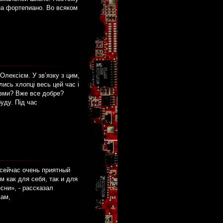
на фортепиано. Во всяком
Олексієм. У зв’язку з цим,
лись хлопці весь цей час і
авми? Вже все добре?
уду. Під час
 сейчас очень приятный
м как для себя, так и для
сни», - рассказал
вам,