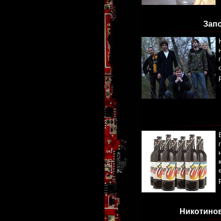
Запо
Никотинов