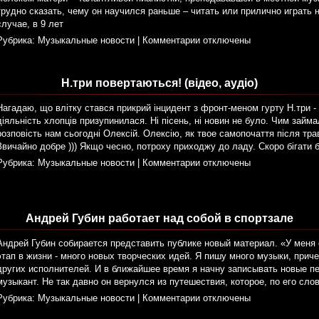
трудно сказать, чему он научился раньше – читать или прилично играть 
случае, в 9 лет
Рубрика:
Музыкальные новости
|
Комментарии отключены
Н.три повертаються! (відео, аудіо)
Нагадаю, що влітку стався прикрий інцидент з фронт-меном гурту Н.три - 
діяльність хлопців призупинилася. Ні пісень, ні новин не було. Чим займа
розповість нам сьогодні Олексій. Олексію, як твое самопочаття після тр
Звичайно добре ))) Якщо чесно, потроху приходжу до ладу. Скоро бігати б
Рубрика:
Музыкальные новости
|
Комментарии отключены
Андрей Губин работает над собой в спортзале
Андрей Губин собирается представить публике новый материал. «У меня
этап в жизни - много новых творческих идей. Я пишу много музыки, приче
других исполнителей. И в ближайшее время я начну записывать новые пе
музыкант. Не так давно он вернулся из путешествия, которое, по его сло
Рубрика:
Музыкальные новости
|
Комментарии отключены