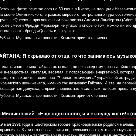
Источник фото: newsme.com.ua 30 июня в Киеве, на площади Независимо
на сцене Олимпийского, в рамках мирового гастрольного тура состояли
группы «Queen» с приглашенным вокалистом Адамом Ламбертом (Adam L
после смерти Фредди Меркьюри не утихали споры о том, можно ли его д
использовать бренд «Queen» и выпускать
Рубрика:
Музыкальные новости
|
Комментарии отключены
АЙТАНА: Я скрываю от отца, то что занимаюсь музыко
Талантливая певица Гайтана оказалась не по-звездному чрезвычайно отк
жизнерадостная, светлая, веселая, с потрясающей энергетикой, которая, 
всех, кто находится возле нее. "Черная жемчужина" украинской эстрады
украинского шоу-бизнеса, именно так называют Гайтану. И эта, на первы
беззащитная девушка, с яркой внешностью и сильным голосом прошла п
Рубрика:
Музыкальные новости
|
Комментарии отключены
 Мильковский: «Еще одно слово, и я выпущу когти!» (в
19 мая 1991 года в шахтерском городе Красноармейске родился малыш. 
гармоничны были его первые крики но, несомненно то, что свою музыкал
молоком матери – талантливой пианистки, преподававшей в местной му