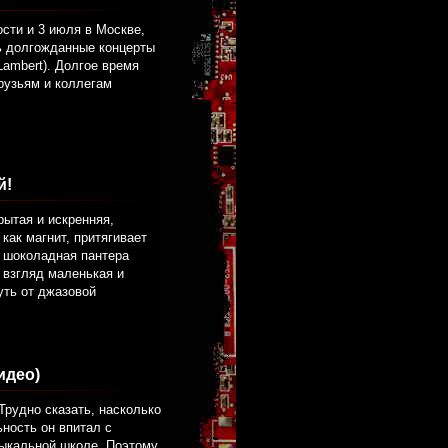
сти и 3 июля в Москве,
сь долгожданные концерты
ambert). Долгое время
рузьям и коллегам
й!
рытая и искренняя,
как магнит, притягивает
, шоколадная пантера
й взгляд маленькая и
уть от джазовой
идео)
Трудно сказать, насколько
ьность он впитал с
зыкальной школе. Поэтому