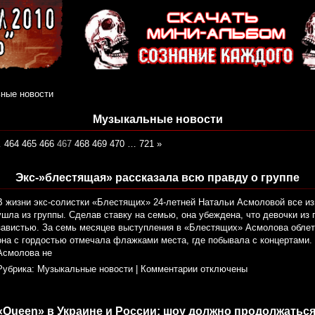
ные новости
Музыкальные новости
…
464
465
466
467
468
469
470
…
721
»
Экс-»блестящая» рассказала всю правду о группе
В жизни экс-солистки «Блестящих» 24-летней Натальи Асмоловой все из
ушла из группы. Сделав ставку на семью, она убеждена, что девочки из
завистью. За семь месяцев выступления в «Блестящих» Асмолова обле
она с гордостью отмечала флажками места, где побывала с концертами. 
Асмолова не
Рубрика:
Музыкальные новости
|
Комментарии отключены
«Queen» в Украине и России: шоу должно продолжаться