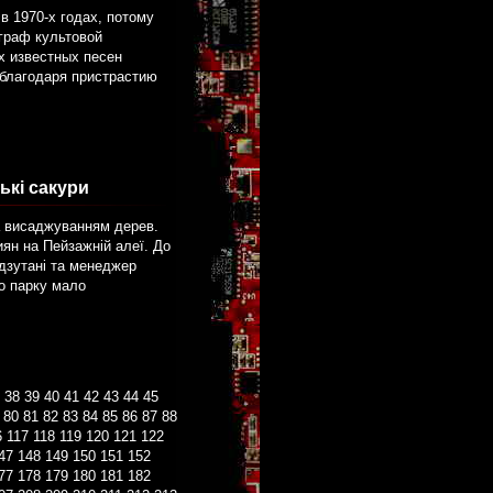
в 1970-х годах, потому
граф культовой
ых известных песен
й благодаря пристрастию
ькі сакури
а висаджуванням дерев.
иян на Пейзажній алеї. До
дзутані та менеджер
го парку мало
38
39
40
41
42
43
44
45
80
81
82
83
84
85
86
87
88
6
117
118
119
120
121
122
47
148
149
150
151
152
77
178
179
180
181
182