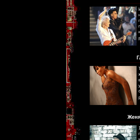
Г
Женя