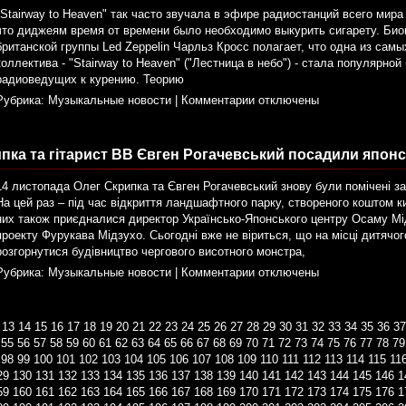
"Stairway to Heaven" так часто звучала в эфире радиостанций всего мира 
что диджеям время от времени было необходимо выкурить сигарету. Био
британской группы Led Zeppelin Чарльз Кросс полагает, что одна из сам
коллектива - "Stairway to Heaven" ("Лестница в небо") - стала популярно
радиоведущих к курению. Теорию
Рубрика:
Музыкальные новости
|
Комментарии отключены
пка та гiтарист ВВ Євген Рогачевський посадили японс
14 листопада Олег Скрипка та Євген Рогачевський знову були помічені з
На цей раз – під час відкриття ландшафтного парку, створеного коштом к
них також приєдналися директор Українсько-Японського центру Осаму Мі
проекту Фурукава Мідзухо. Сьогодні вже не віриться, що на місці дитячо
розгорнутися будівництво чергового висотного монстра,
Рубрика:
Музыкальные новости
|
Комментарии отключены
13
14
15
16
17
18
19
20
21
22
23
24
25
26
27
28
29
30
31
32
33
34
35
36
37
55
56
57
58
59
60
61
62
63
64
65
66
67
68
69
70
71
72
73
74
75
76
77
78
79
98
99
100
101
102
103
104
105
106
107
108
109
110
111
112
113
114
115
11
29
130
131
132
133
134
135
136
137
138
139
140
141
142
143
144
145
146
1
59
160
161
162
163
164
165
166
167
168
169
170
171
172
173
174
175
176
1