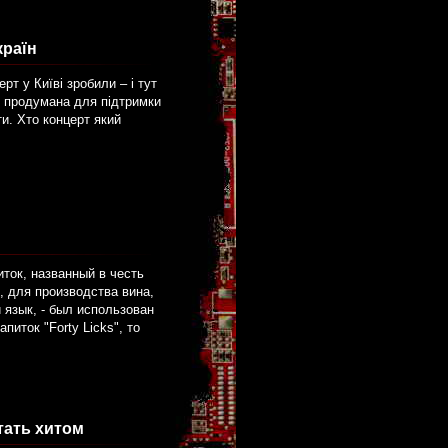
країн
рт у Київі зробили – і тут
е продумана для підтримки
ти. Хто концерт який
ток, названный в честь
, для производства вина,
 язык, - был использован
иток "Forty Licks", то
тать хитом