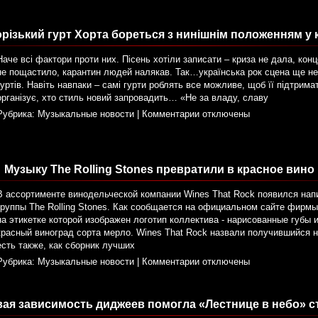
різький гурт Хорта бореться з нинішнім положенням у 
Наче всі фактори проти них. Пісень хотіли записати – криза не дала, конце
не пощастило, карантин людей налякав. Так…українська рок сцена ще н
гуртів. Навіть навпаки – самі гурти роблять все можливе, щоб її підтрима
організує, хто стиль новий запровадить… «Не за владу, славу
Рубрика:
Музыкальные новости
|
Комментарии отключены
Музыку The Rolling Stones превратили в красное вино
В ассортименте винодельческой компании Wines That Rock появился напи
группы The Rolling Stones. Как сообщается на официальном сайте фирмы
на этикетке которой изображен логотип коллектива - нарисованные губы и
красный виноград сорта мерло. Wines That Rock назвали получившийся нап
есть также, как сборник лучших
Рубрика:
Музыкальные новости
|
Комментарии отключены
ая зависимость диджеев помогла «Лестнице в небо» с