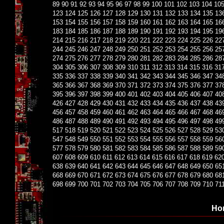
89
90
91
92
93
94
95
96
97
98
99
100
101
102
103
104
10
123
124
125
126
127
128
129
130
131
132
133
134
135
13
153
154
155
156
157
158
159
160
161
162
163
164
165
16
183
184
185
186
187
188
189
190
191
192
193
194
195
19
214
215
216
217
218
219
220
221
222
223
224
225
226
22
244
245
246
247
248
249
250
251
252
253
254
255
256
25
274
275
276
277
278
279
280
281
282
283
284
285
286
28
304
305
306
307
308
309
310
311
312
313
314
315
316
31
335
336
337
338
339
340
341
342
343
344
345
346
347
34
365
366
367
368
369
370
371
372
373
374
375
376
377
37
395
396
397
398
399
400
401
402
403
404
405
406
407
40
426
427
428
429
430
431
432
433
434
435
436
437
438
43
456
457
458
459
460
461
462
463
464
465
466
467
468
46
486
487
488
489
490
491
492
493
494
495
496
497
498
49
517
518
519
520
521
522
523
524
525
526
527
528
529
53
547
548
549
550
551
552
553
554
555
556
557
558
559
56
577
578
579
580
581
582
583
584
585
586
587
588
589
59
607
608
609
610
611
612
613
614
615
616
617
618
619
62
638
639
640
641
642
643
644
645
646
647
648
649
650
65
668
669
670
671
672
673
674
675
676
677
678
679
680
68
698
699
700
701
702
703
704
705
706
707
708
709
710
71
Но