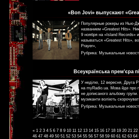
«Bon Jovi» выпускают «Grea
Популярные рокеры из Нью-Дж
названием «Greatest Hits». Н
9 ноября на «Island Records» 
называться «Greatest Hits», во
Prayer»,
Рубрика:
Музыкальные новост
Всеукраїнська прем'єра пі
У неділю, 12 вересня, Друга Рі
на myRadio.ua. Мова йде про п
не дописаного альбому групи.
музиканти воліють скорочувати
Рубрика:
Музыкальные новост
«
1
2
3
4
5
6
7
8
9
10
11
12
13
14
15
16
17
18
19
20
21
22
46
47
48
49
50
51
52
53
54
55
56
57
58
59
60
61
62
63
64