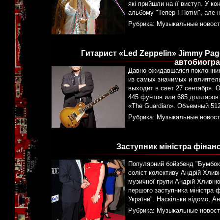
які прийшли на її виступ. У ко
альбому "Тепер І Потім", але 
Рубрика:
Музыкальные новост
Гитарист «Led Zeppelin» Jimmy Pa
автобиогра
Давно ожидавшаяся поклонник
из самых значимых и влиятель
выходит в свет 27 сентября. 
445 фунтов или 685 долларов
«The Guardian». Объемный 51
Рубрика:
Музыкальные новост
Заступник міністра фінан
Популярний бойзбенд "Бумбокс
соліст колективу Андрій Хлив
музичної групи Андрій Хливн
першого заступника міністра 
України". Наскільки відомо, А
Рубрика:
Музыкальные новост