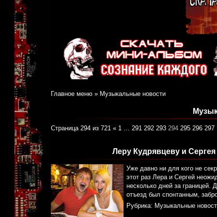
Главное меню
»
Музыкальные новости
Музык
Страница 294 из 721
«
1
…
291
292
293
294
295
296
297
Леру Кудрявцеву и Сергея
Уже давно ни для кого не сек
этот раз Лера и Сергей неожи
несколько дней за границей. 
отъезд был спонтанным, забро
Рубрика:
Музыкальные новост