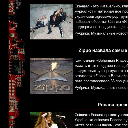
Скандал - это читабельно, кл
журналист и материал все пр
украинской agressive-pop груп
набирает обороты. Синглы «Я 
поддерживают радиостанции 
Рубрика:
Музыкальные новост
Zippo назвала самые
Композиция «Bohemian Rhapso
махать в такт под нее горяще
свидетельствуют результаты 
зажигалок «Zippo» в Великобри
года проголосовало 33 процен
Рубрика:
Музыкальные новост
Росава през
Співачка Росава презентувала 
Українська співачка Росава ві
життя останнім часом, хотілос