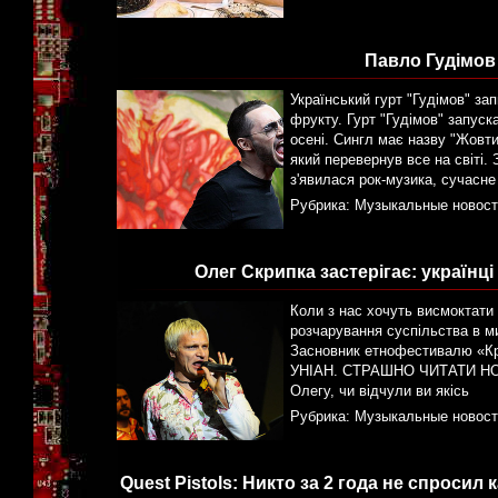
Павло Гудімов
Український гурт "Гудімов" з
фрукту. Гурт "Гудімов" запуск
осені. Сингл має назву "Жовт
який перевернув все на світі.
з'явилася рок-музика, сучасне
Рубрика:
Музыкальные новост
Олег Скрипка застерігає: українц
Коли з нас хочуть висмоктати
розчарування суспільства в ми
Засновник етнофестивалю «Кра
УНІАН. СТРАШНО ЧИТАТИ Н
Олегу, чи відчули ви якісь
Рубрика:
Музыкальные новост
Quest Pistols: Никто за 2 года не спроси