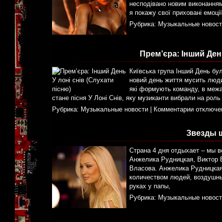
несподівано новим виконанням
я покажу свої приховані емоції.
Рубрика:
Музыкальные новост
Прем’єра: Інший Ден
Київська група Інший День бул
новий день життя мусить людин
які формують команду, в межа
стане пісня У Лоні Снів, яку музиканти вибрали на роль
Рубрика:
Музыкальные новости
|
Комментарии отключе
Звезды ш
Страна 4 дня отдыхает – мы в
Анжелика Рудницкая, Виктор 
Власова. Анжелика Рудницкая
количеством людей, воздушны
руках у папы,
Рубрика:
Музыкальные новост