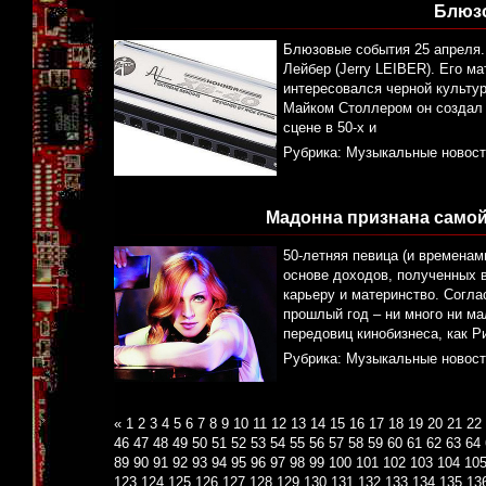
Блюз
Блюзовые события 25 апреля..
Лейбер (Jerry LEIBER). Его м
интересовался черной культу
Майком Столлером он создал 
сцене в 50-х и
Рубрика:
Музыкальные новост
Мадонна признана само
50-летняя певица (и временам
основе доходов, полученных
карьеру и материнство. Согл
прошлый год – ни много ни ма
передовиц кинобизнеса, как Р
Рубрика:
Музыкальные новост
«
1
2
3
4
5
6
7
8
9
10
11
12
13
14
15
16
17
18
19
20
21
22
46
47
48
49
50
51
52
53
54
55
56
57
58
59
60
61
62
63
64
89
90
91
92
93
94
95
96
97
98
99
100
101
102
103
104
10
123
124
125
126
127
128
129
130
131
132
133
134
135
13