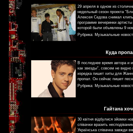
29 апреля в одном из столичн
недельный сезон проекта "Бли
Алексея Седова снимал клипы
программе вечеринки артисты 
которой были объявлены 9 но
Рубрика:
Музыкальные новост
Куда пропа
В последнее время автора и и
как звезды", совсем не видно
изредка пишет хиты для Жанны
пропал. Он сейчас пишет песн
Рубрика:
Музыкальные новост
Гайтана хоч
30 квітня відбулися зйомки но
співачки вразить несподіваним
Українська співачка завжди в