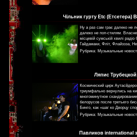
Чільник гурту Etc (Етсетера)
Ну а раз сам грає далеко не л
далеко не поп-стилям. Власне,
місцевій сумській хвилі радіо
Гайдамаки, Фліт, Флайззза, Н
Рубрика:
Музыкальные новост
Ляпис Трубецкой:
Космический цирк Аутасйдеро
триумфально вернулись на ки
многоминутное скандирование
белорусов после третьего бис
Бинго, как «шаг ко Дворцу спо
Рубрика:
Музыкальные новост
Павликов international