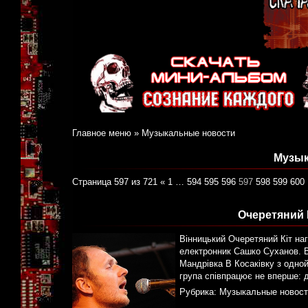
Главное меню
»
Музыкальные новости
Музык
Страница 597 из 721
«
1
…
594
595
596
597
598
599
600
Очеретяний 
Вінницький Очеретяний Кіт наг
електронник Сашко Суханов. В
Мандрівка В Косаківку з одно
група співпрацює не вперше: д
Рубрика:
Музыкальные новост