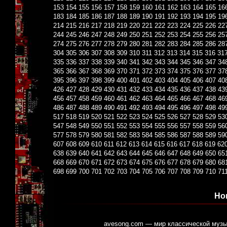
153
154
155
156
157
158
159
160
161
162
163
164
165
16
183
184
185
186
187
188
189
190
191
192
193
194
195
19
214
215
216
217
218
219
220
221
222
223
224
225
226
22
244
245
246
247
248
249
250
251
252
253
254
255
256
25
274
275
276
277
278
279
280
281
282
283
284
285
286
28
304
305
306
307
308
309
310
311
312
313
314
315
316
31
335
336
337
338
339
340
341
342
343
344
345
346
347
34
365
366
367
368
369
370
371
372
373
374
375
376
377
37
395
396
397
398
399
400
401
402
403
404
405
406
407
40
426
427
428
429
430
431
432
433
434
435
436
437
438
43
456
457
458
459
460
461
462
463
464
465
466
467
468
46
486
487
488
489
490
491
492
493
494
495
496
497
498
49
517
518
519
520
521
522
523
524
525
526
527
528
529
53
547
548
549
550
551
552
553
554
555
556
557
558
559
56
577
578
579
580
581
582
583
584
585
586
587
588
589
59
607
608
609
610
611
612
613
614
615
616
617
618
619
62
638
639
640
641
642
643
644
645
646
647
648
649
650
65
668
669
670
671
672
673
674
675
676
677
678
679
680
68
698
699
700
701
702
703
704
705
706
707
708
709
710
71
Но
avesong.com — мир классической музы