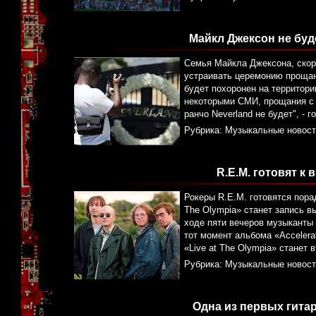
Майкл Джексон не буд
Семья Майкла Джексона, скор
устраивать церемонию прощани
будет похоронен на территор
некоторыми СМИ, прощания с М
ранчо Neverland не будет", - 
Рубрика:
Музыкальные новост
R.E.M. готовят к
Рокеры R.E.M. готовятся пора
The Olympia» станет запись в
ходе пяти вечеров музыканты
тот момент альбома «Acceler
«Live at The Olympia» станет 
Рубрика:
Музыкальные новост
Одна из первых гита