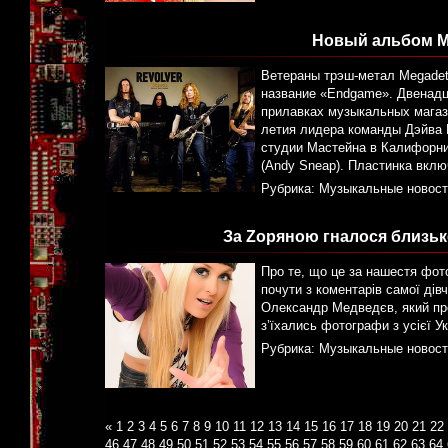
Новый альбом M
Ветераны трэш-метал Megadet
название «Endgame». Двенадц
прилавках музыкальных магази
летия лидера команды Дэйва 
студии Мастейна в Калифорни
(Andy Sneap). Пластинка вклю
Рубрика:
Музыкальные новост
За Zоряною гналося близько
Про те, що це за нашестя фото
почути з коментарів самої ді
Олександр Медведєв, який про
з’їхались фотографи з усієї У
Рубрика:
Музыкальные новост
«
1
2
3
4
5
6
7
8
9
10
11
12
13
14
15
16
17
18
19
20
21
22
46
47
48
49
50
51
52
53
54
55
56
57
58
59
60
61
62
63
64