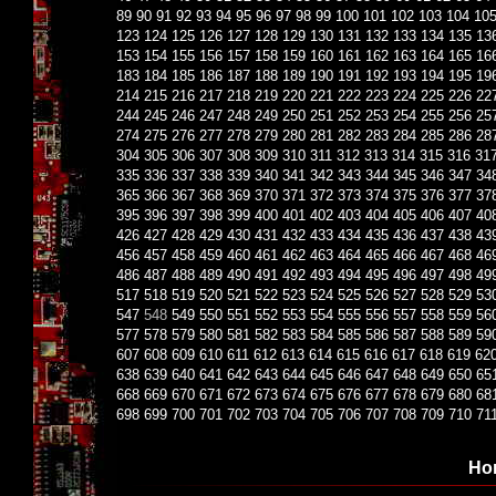
89
90
91
92
93
94
95
96
97
98
99
100
101
102
103
104
10
123
124
125
126
127
128
129
130
131
132
133
134
135
13
153
154
155
156
157
158
159
160
161
162
163
164
165
16
183
184
185
186
187
188
189
190
191
192
193
194
195
19
214
215
216
217
218
219
220
221
222
223
224
225
226
22
244
245
246
247
248
249
250
251
252
253
254
255
256
25
274
275
276
277
278
279
280
281
282
283
284
285
286
28
304
305
306
307
308
309
310
311
312
313
314
315
316
31
335
336
337
338
339
340
341
342
343
344
345
346
347
34
365
366
367
368
369
370
371
372
373
374
375
376
377
37
395
396
397
398
399
400
401
402
403
404
405
406
407
40
426
427
428
429
430
431
432
433
434
435
436
437
438
43
456
457
458
459
460
461
462
463
464
465
466
467
468
46
486
487
488
489
490
491
492
493
494
495
496
497
498
49
517
518
519
520
521
522
523
524
525
526
527
528
529
53
547
548
549
550
551
552
553
554
555
556
557
558
559
56
577
578
579
580
581
582
583
584
585
586
587
588
589
59
607
608
609
610
611
612
613
614
615
616
617
618
619
62
638
639
640
641
642
643
644
645
646
647
648
649
650
65
668
669
670
671
672
673
674
675
676
677
678
679
680
68
698
699
700
701
702
703
704
705
706
707
708
709
710
71
Но