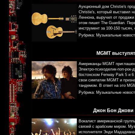
Аукционный дом Christie's пр
Christie's, который выставил 
Леннона, выручил от продажи 
этом пишет The Guardian. Пе
инструмент за 100-150 тысяч, 
Рубрика:
Музыкальные новост
MGMT выступят 
Американцы MGMT приглашены 
Электро-психоделик-поп-рок-
бостонском Fenway Park 5 и 6
свои симпатии MGMT и призна
тандемом. В ответ на это MGM
Рубрика:
Музыкальные новост
Джон Бон Джови
Вокалист американской групп
связей с арабским миром. Муз
исполнителя Энди Мададиана 