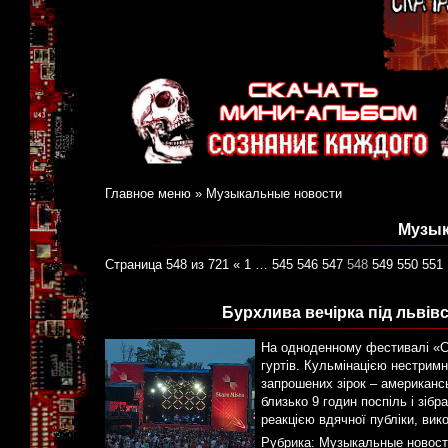
Главное меню
»
Музыкальные новости
Музык
Страница 548 из 721
«
1
…
545
546
547
548
549
550
551
Бурхлива вечірка під львівс
На одноденному фестивалі «Ст
гуртів. Кульмінацією нестрим
запрошених зірок – американсь
близько 9 годин поспіль і зібр
реакцією вдячної публіки, вико
Рубрика:
Музыкальные новост