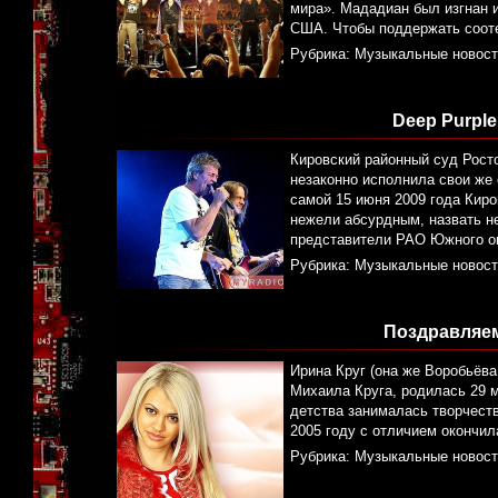
мира». Мададиан был изгнан и
США. Чтобы поддержать сооте
Рубрика:
Музыкальные новост
Deep Purpl
Кировский районный суд Росто
незаконно исполнила свои же 
самой 15 июня 2009 года Киро
нежели абсурдным, назвать н
представители РАО Южного окр
Рубрика:
Музыкальные новост
Поздравляем
Ирина Круг (она же Воробьёва,
Михаила Круга, родилась 29 ма
детства занималась творчеств
2005 году с отличием окончил
Рубрика:
Музыкальные новост