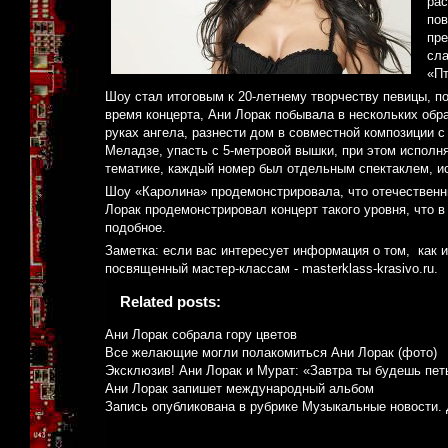
рас
пов
пре
сла
«Пт
Шоу стал итоговым к 20-летнему творчеству певицы, п
время концерта, Ани Лорак побывала в нескольких обр
руках ангела, разнести дом в совместной композиции 
Меладзе, упасть с 5-метровой вышки, при этом исполн
тематике, каждый номер был отдельным спектаклем, ис
Шоу «Каролина» продемонстрировала, что отечественн
Лорак продемонстрировал концерт такого уровня, что 
подобное.
Заметка: если вас интересует информация о том, как 
посвященный мастер-классам - masterklass-krasivo.ru.
Related posts:
Ани Лорак собрала гору цветов
Все желающие могли полакомиться Ани Лорак (фото)
Эксклюзив! Ани Лорак и Мурат: «Завтра ты будешь пет
Ани Лорак запишет международный альбом
Запись опубликована в рубрике
Музыкальные новости
.