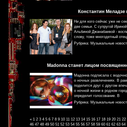
Константин Меладзе 
Ни для кого сейчас уже не се
две семьи. С супругой Ириной
Альбиной Джанабаевой - воспи
слову, тоже многодетный отец
Рубрика:
Музыкальные новост
Madonna станет лицом посвященно
Мадонна подписала с водочной
о ночных развлечениях. В рамк
поделится друг с другом впе
о ночной жизни в родном гор
определит голосование. В
Рубрика:
Музыкальные новост
«
1
2
3
4
5
6
7
8
9
10
11
12
13
14
15
16
17
18
19
20
21
22
46
47
48
49
50
51
52
53
54
55
56
57
58
59
60
61
62
63
64