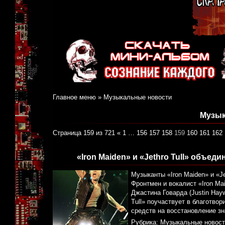
Главное меню
»
Музыкальные новости
Музык
Страница 159 из 721
«
1
…
156
157
158
159
160
161
162
«Iron Maiden» и «Jethro Tull» объе
Музыканты «Iron Maiden» и «J
Фронтмен и вокалист «Iron Ma
Джастина Говарда (Justin Hayw
Tull» поучаствует в благотво
средств на восстановление зн
Рубрика:
Музыкальные новост