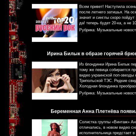
Всем привет! Наступила осень
после летнего затишья. На ос
значит и синглы скоро пойдут 
да! теперь будет 20-ка, а не 1
Рубрика:
Музыкальные новост
Ирина Билык в образе горячей брюн
Из блондинки Ирина Билык пе
тому же певица собирается пр
видео украинской поп-звезды
Трипольской ТЭС. Редкие сви
Холодная блондинка преобраз
Рубрика:
Музыкальные новост
Беременная Анна Плетнёва появила
Солистка группы «Винтаж» Ан
отличались, в новом видео сн
исполнительница предстает в 