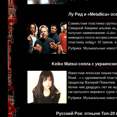
Лу Рид и «Metallica» 
Совместная пластинка группы «
Северной Америке альбом на д
получил наименование «Lulu»
немецкого поэта-экспрессиони
пластинку войдут 10 треков, в
Рубрика:
Музыкальные новост
Keiko Matsui сняла с украинс
Известная японская пианистка
Road...» с одноименной пласт
продюсер Валерий Поваляев. «
более чем двадцать лет ее м
гастрольного мирового турне п
Рубрика:
Музыкальные новост
Русский Рок: отныне Топ-20 