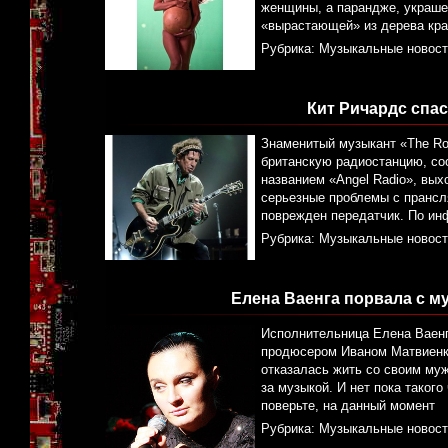
женщины, а парандже, украше
«вырастающей» из дерева кра
Рубрика:
Музыкальные новост
Кит Ричардс спа
Знаменитый музыкант «The Rol
британскую радиостанцию, со
названием «Angel Radio», вых
серьезные проблемы с прансл
поврежден передатчик. По ин
Рубрика:
Музыкальные новост
Елена Ваенга порвала с 
Исполнительница Елена Ваенг
продюсером Иваном Матвиенко
отказалась жить со своим муж
за музыкой. И нет пока такого
поверьте, на данный момент
Рубрика:
Музыкальные новост