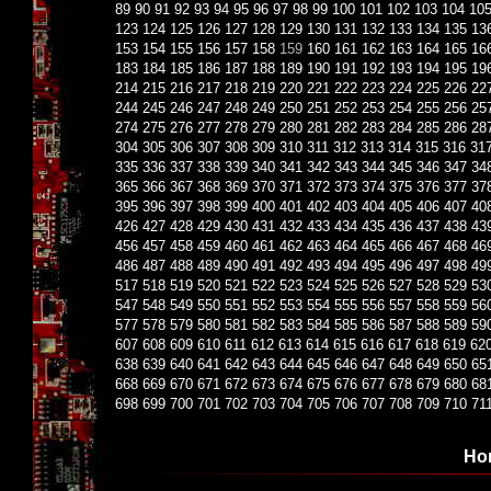
89
90
91
92
93
94
95
96
97
98
99
100
101
102
103
104
10
123
124
125
126
127
128
129
130
131
132
133
134
135
13
153
154
155
156
157
158
159
160
161
162
163
164
165
16
183
184
185
186
187
188
189
190
191
192
193
194
195
19
214
215
216
217
218
219
220
221
222
223
224
225
226
22
244
245
246
247
248
249
250
251
252
253
254
255
256
25
274
275
276
277
278
279
280
281
282
283
284
285
286
28
304
305
306
307
308
309
310
311
312
313
314
315
316
31
335
336
337
338
339
340
341
342
343
344
345
346
347
34
365
366
367
368
369
370
371
372
373
374
375
376
377
37
395
396
397
398
399
400
401
402
403
404
405
406
407
40
426
427
428
429
430
431
432
433
434
435
436
437
438
43
456
457
458
459
460
461
462
463
464
465
466
467
468
46
486
487
488
489
490
491
492
493
494
495
496
497
498
49
517
518
519
520
521
522
523
524
525
526
527
528
529
53
547
548
549
550
551
552
553
554
555
556
557
558
559
56
577
578
579
580
581
582
583
584
585
586
587
588
589
59
607
608
609
610
611
612
613
614
615
616
617
618
619
62
638
639
640
641
642
643
644
645
646
647
648
649
650
65
668
669
670
671
672
673
674
675
676
677
678
679
680
68
698
699
700
701
702
703
704
705
706
707
708
709
710
71
Но