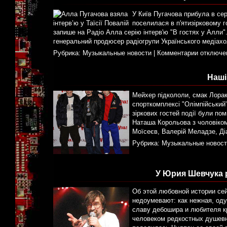
У Київ Пугачова прибула в сер
поселилася в п'ятизірковому го
запише на Радіо Алла серію інтерв'ю "В гостях у Алли".
генеральний продюсер радіогрупи Українського медіахол
Рубрика:
Музыкальные новости
|
Комментарии отключе
Наші
Мейхер підкололи, смак Лорак 
спорткомплексі "Олімпійський
зіркових гостей події були пом
Наташа Корольова з чоловіко
Моїсеєв, Валерій Меладзе, Діа
Рубрика:
Музыкальные новост
У Юрия Шевчука 
Об этой любовной истории се
недоумевают: как нежная, од
славу дебошира и любителя к
человеком редкостных душевны