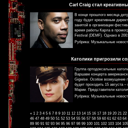
Carl Craig стал креатив
В конце прошлого месяца детр
году будет креативным дирек
занятой в организации фестив
время работы Карла в промогр
Festival (DEMF). Однако в 20
Рубрика:
Музыкальные новост
Католики пригрозили с
Группа ортодоксальных катол
Варшаве концерта американско
Gigwise. Особое возмущение 
будет проходить 15 августа – 
Марии. Представители католи
Рубрика:
Музыкальные новост
«
1
2
3
4
5
6
7
8
9
10
11
12
13
14
15
16
17
18
19
20
21
22
46
47
48
49
50
51
52
53
54
55
56
57
58
59
60
61
62
63
64
89
90
91
92
93
94
95
96
97
98
99
100
101
102
103
104
10