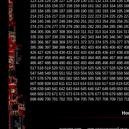
123
124
125
126
127
128
129
130
131
132
133
134
135
13
153
154
155
156
157
158
159
160
161
162
163
164
165
16
183
184
185
186
187
188
189
190
191
192
193
194
195
19
214
215
216
217
218
219
220
221
222
223
224
225
226
22
244
245
246
247
248
249
250
251
252
253
254
255
256
25
274
275
276
277
278
279
280
281
282
283
284
285
286
28
304
305
306
307
308
309
310
311
312
313
314
315
316
31
335
336
337
338
339
340
341
342
343
344
345
346
347
34
365
366
367
368
369
370
371
372
373
374
375
376
377
37
395
396
397
398
399
400
401
402
403
404
405
406
407
40
426
427
428
429
430
431
432
433
434
435
436
437
438
43
456
457
458
459
460
461
462
463
464
465
466
467
468
46
486
487
488
489
490
491
492
493
494
495
496
497
498
49
517
518
519
520
521
522
523
524
525
526
527
528
529
53
547
548
549
550
551
552
553
554
555
556
557
558
559
56
577
578
579
580
581
582
583
584
585
586
587
588
589
59
607
608
609
610
611
612
613
614
615
616
617
618
619
62
638
639
640
641
642
643
644
645
646
647
648
649
650
65
668
669
670
671
672
673
674
675
676
677
678
679
680
68
698
699
700
701
702
703
704
705
706
707
708
709
710
71
Но
avesong.com — мир классической музы