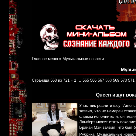
Главное меню
»
Музыкальные новости
Музык
Страница 568 из 721
«
1
…
565
566
567
568
569
570
571
Queen ищут вок
Участник реалити-шоу "Americ
заявил, что не намерен стан
словам исполнителя, он плани
Ламберт может стать вокалис
Брайан Мэй заявил, что был б
Рубрика:
Музыкальные новост