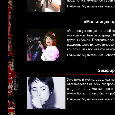
поделилась Чулпан со своей 
Рубрика:
Музыкальные новост
«Мельница» од
«Мельница» вот уже второй г
московском Театре эстрады. К
группы «Ария». Программа уже
разделявшего их акустическо
композиций - музыканты отыг
Рубрика:
Музыкальные новост
Земфира
Уже целый месяц Земфира не 
отказывается от всех гастро
свидетельству близких она оч
много болел. У него были про
Рубрика:
Музыкальные новост