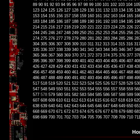
89
90
91
92
93
94
95
96
97
98
99
100
101
102
103
104
10
123
124
125
126
127
128
129
130
131
132
133
134
135
13
153
154
155
156
157
158
159
160
161
162
163
164
165
16
183
184
185
186
187
188
189
190
191
192
193
194
195
19
214
215
216
217
218
219
220
221
222
223
224
225
226
22
244
245
246
247
248
249
250
251
252
253
254
255
256
25
274
275
276
277
278
279
280
281
282
283
284
285
286
28
304
305
306
307
308
309
310
311
312
313
314
315
316
31
335
336
337
338
339
340
341
342
343
344
345
346
347
34
365
366
367
368
369
370
371
372
373
374
375
376
377
37
395
396
397
398
399
400
401
402
403
404
405
406
407
40
426
427
428
429
430
431
432
433
434
435
436
437
438
43
456
457
458
459
460
461
462
463
464
465
466
467
468
46
486
487
488
489
490
491
492
493
494
495
496
497
498
49
517
518
519
520
521
522
523
524
525
526
527
528
529
53
547
548
549
550
551
552
553
554
555
556
557
558
559
56
577
578
579
580
581
582
583
584
585
586
587
588
589
59
607
608
609
610
611
612
613
614
615
616
617
618
619
62
638
639
640
641
642
643
644
645
646
647
648
649
650
65
668
669
670
671
672
673
674
675
676
677
678
679
680
68
698
699
700
701
702
703
704
705
706
707
708
709
710
71
Но