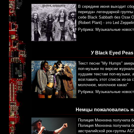
В середине июня выходит сбор
периода» легендарной группы 
себе Black Sabbath без Оззи 
(Robert Plant) - это Led Zepp
Рубрика:
Музыкальные новост
У Black Eyed Pea
Текст песни "My Humps" амер
поп-музыки по версии журнали
худшим текстам поп-музыки, а
возглавить этот список из-за
молочное, молочное какао"
Рубрика:
Музыкальные новост
Немцы пожаловались н
Полиция Мюнхена получила бо
Полиция Мюнхена получила бо
австралийской рок-группы AC