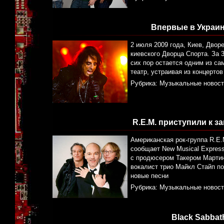
Впервые в Украине
2 июля 2009 года, Киев, Двор
киевского Дворца Спорта. За 
сих пор остается одним из са
театр, устраивая из концерто
Рубрика:
Музыкальные новост
R.E.M. приступили к з
Американская рок-группа R.E.
сообщает New Musical Express
с продюсером Такером Мартин
вокалист трио Майкл Стайп по
новые песни
Рубрика:
Музыкальные новост
Black Sabba