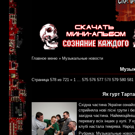
Главное меню
»
Музыкальные новости
Музык
Страница 578 из 721
«
1
…
575
576
577
578
579
580
581
Як гурт Тарт
Східна частина України ознай
сприйняла нові пісні групи і 
західна частина. Найемоційніш
перевагу всіх інших у купі. У
клубі настала темрява. Народ
Рубрика:
Музыкальные новост