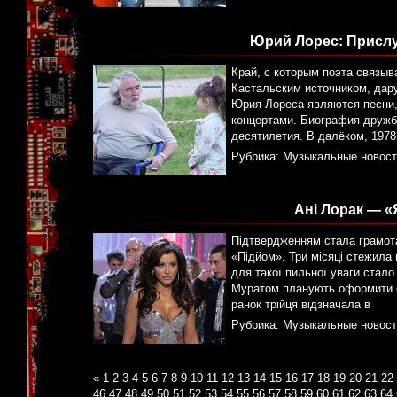
Юрий Лорес: Прислу
Край, с которым поэта связыв
Кастальским источником, дар
Юрия Лореса являются песни, 
концертами. Биография дружб
десятилетия. В далёком, 197
Рубрика:
Музыкальные новост
Ані Лорак — «
Підтвердженням стала грамота
«Підйом». Три місяці стежила
для такої пильної уваги стало
Муратом планують оформити св
ранок трійця відзначала в
Рубрика:
Музыкальные новост
«
1
2
3
4
5
6
7
8
9
10
11
12
13
14
15
16
17
18
19
20
21
22
46
47
48
49
50
51
52
53
54
55
56
57
58
59
60
61
62
63
64