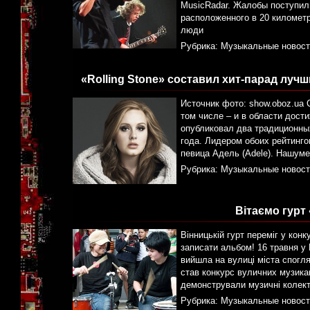
MusicRadar. Жалобы поступил
расположенного в 20 километ
люди
Рубрика:
Музыкальные новост
«Rolling Stone» составил хит-парад лу
Источник фото: show.oboz.ua 
том числе – и в области дост
опубликовал два традиционны
года. Лидером обоих рейтинго
певица Адель (Adele). Нашум
Рубрика:
Музыкальные новост
Вітаємо гурт
Вінницькій гурт переміг у кон
записати альбом! 16 травня у
вийшла на вулиці міста спогля
став конкурс вуличних музика
демонстрували музичні колект
Рубрика:
Музыкальные новост