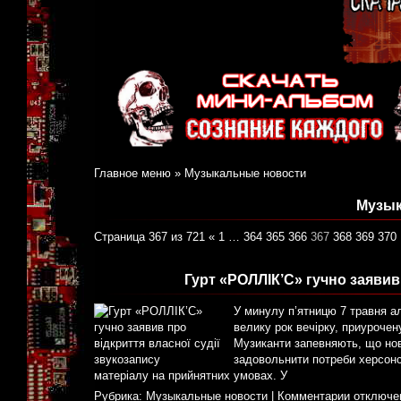
Главное меню
»
Музыкальные новости
Музык
Страница 367 из 721
«
1
…
364
365
366
367
368
369
370
Гурт «РОЛЛІК’С» гучно заявив
У минулу п’ятницю 7 травня а
велику рок вечірку, приурочен
Музиканти запевняють, що нов
задовольнити потреби херсонсь
матеріалу на прийнятних умовах. У
Рубрика:
Музыкальные новости
|
Комментарии отключе