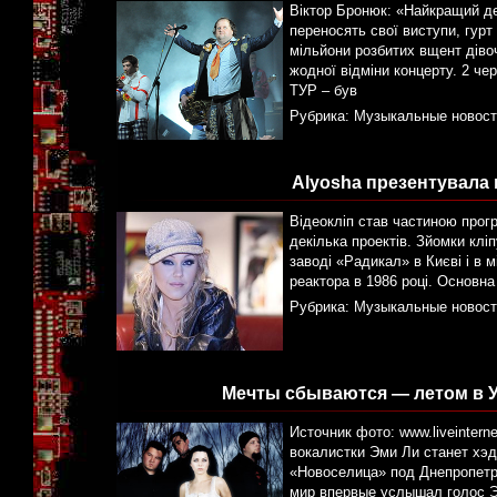
Віктор Бронюк: «Найкращий ден
переносять свої виступи, гурт
мільйони розбитих вщент дівоч
жодної відміни концерту. 2 ч
ТУР – був
Рубрика:
Музыкальные новост
Alyosha презентувала в
Відеокліп став частиною прогр
декілька проектів. Зйомки клі
заводі «Радикал» в Києві і в 
реактора в 1986 році. Основна
Рубрика:
Музыкальные новост
Мечты сбываются — летом в У
Источник фото: www.liveinter
вокалистки Эми Ли станет хэд
«Новоселица» под Днепропетр
мир впервые услышал голос Э