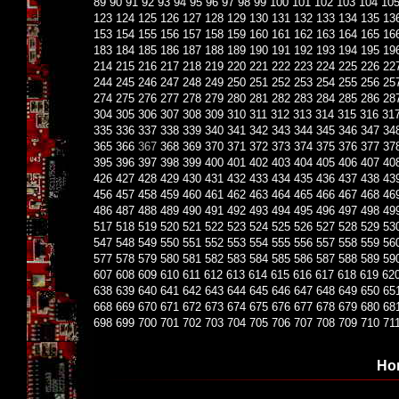
89
90
91
92
93
94
95
96
97
98
99
100
101
102
103
104
10
123
124
125
126
127
128
129
130
131
132
133
134
135
13
153
154
155
156
157
158
159
160
161
162
163
164
165
16
183
184
185
186
187
188
189
190
191
192
193
194
195
19
214
215
216
217
218
219
220
221
222
223
224
225
226
22
244
245
246
247
248
249
250
251
252
253
254
255
256
25
274
275
276
277
278
279
280
281
282
283
284
285
286
28
304
305
306
307
308
309
310
311
312
313
314
315
316
31
335
336
337
338
339
340
341
342
343
344
345
346
347
34
365
366
367
368
369
370
371
372
373
374
375
376
377
37
395
396
397
398
399
400
401
402
403
404
405
406
407
40
426
427
428
429
430
431
432
433
434
435
436
437
438
43
456
457
458
459
460
461
462
463
464
465
466
467
468
46
486
487
488
489
490
491
492
493
494
495
496
497
498
49
517
518
519
520
521
522
523
524
525
526
527
528
529
53
547
548
549
550
551
552
553
554
555
556
557
558
559
56
577
578
579
580
581
582
583
584
585
586
587
588
589
59
607
608
609
610
611
612
613
614
615
616
617
618
619
62
638
639
640
641
642
643
644
645
646
647
648
649
650
65
668
669
670
671
672
673
674
675
676
677
678
679
680
68
698
699
700
701
702
703
704
705
706
707
708
709
710
71
Но