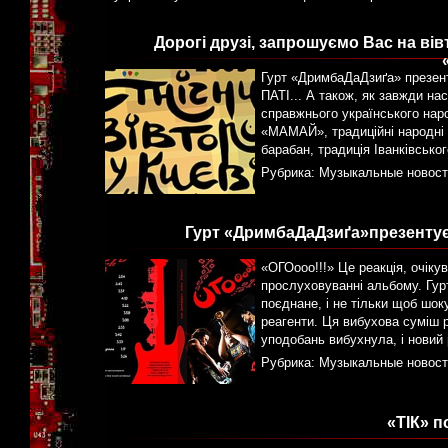
Дорогі друзі, запрошуємо Вас на ві
Гурт «ДримбаДаДзиґа» презент
ПАТІ... А також, як завжди н
справжнього українського нар
«МАМАЙ», традиційні народні т
барабан, традиція Іванківсько
Рубрика:
Музыкальные новост
Гурт «ДримбаДаДзиґа»презентує 
«ОГОооо!!!» Це реакція, очіку
прослуховуванні альбому. Гур
поєднане, і не тільки щоб шоку
реагенти. Ця вибухова суміш р
уподобань вибухнула, і новий 
Рубрика:
Музыкальные новост
«ТІК» 