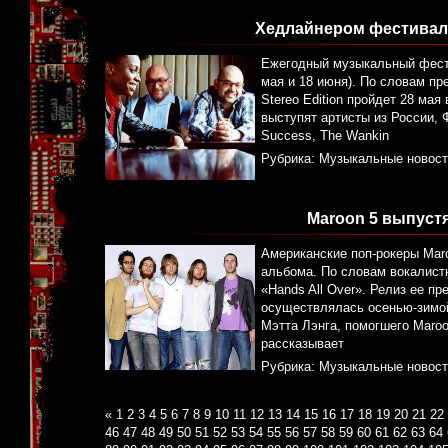
Хедлайнером фестиваля 
Ежегодный музыкальный фестив
мая и 18 июня). По словам пр
Stereo Edition пройдет 28 мая
выступят артисты из России, 
Success, The Wankin
Рубрика:
Музыкальные новост
Maroon 5 выпуст
Американские поп-рокеры Maro
альбома. По словам вокалистк
«Hands All Over». Релиз ее п
осуществлялась осенью-зимой
Мэтта Лэнга, помогшего Maroo
рассказывает
Рубрика:
Музыкальные новост
«
1
2
3
4
5
6
7
8
9
10
11
12
13
14
15
16
17
18
19
20
21
22
46
47
48
49
50
51
52
53
54
55
56
57
58
59
60
61
62
63
64