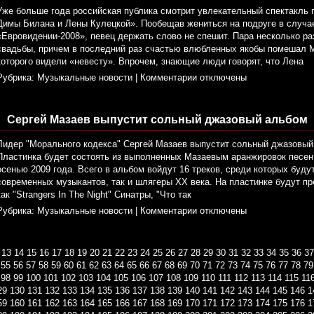
Уже больше года российская публика смотрит увлекательный спектакль
Димы Билана и Лены Кулецкой». Пообещав жениться на подруге в случа
«Евровидении-2008», певец держать слово не спешит. Пара несколько ра
свадьбы, причем в последний раз счастью влюбленных якобы помешал М
которого видели «невесту». Впрочем, знающие люди говорят, что Лена
Рубрика:
Музыкальные новости
|
Комментарии отключены
Сергей Мазаев выпустит сольный джазовый альбом
Лидер "Морального кодекса" Сергей Мазаев выпустит сольный джазовый
Пластинка будет состоять из выполненных Мазаевым аранжировок песен
осенью 2009 года. Всего в альбом войдут 16 треков, среди которых буду
современных музыкантов, так и шлягеры XX века. На пластинке будут пр
как "Strangers In The Night" Синатры, "Что так
Рубрика:
Музыкальные новости
|
Комментарии отключены
13
14
15
16
17
18
19
20
21
22
23
24
25
26
27
28
29
30
31
32
33
34
35
36
37
55
56
57
58
59
60
61
62
63
64
65
66
67
68
69
70
71
72
73
74
75
76
77
78
79
98
99
100
101
102
103
104
105
106
107
108
109
110
111
112
113
114
115
11
29
130
131
132
133
134
135
136
137
138
139
140
141
142
143
144
145
146
1
59
160
161
162
163
164
165
166
167
168
169
170
171
172
173
174
175
176
1