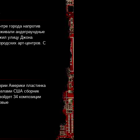
″
нтре города напротив
роживали андеграундные
ожил улицу Джона
родских арт-центров. С
тории Америки пластинка
еделами США сборник
войдет 34 композиции
новые