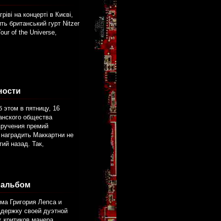
іві на концерті в Києві,
ть британський гурт Nitzer
ur of the Universe,
ности
 этом в пятницу, 16
анского общества
вручения премий
 наградить Маккартни не
ий назад. Так,
 альбом
ома Григория Лепса и
ддержку своей дуэтной
 критиков манера