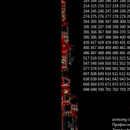
183
184
185
186
187
188
1
214
215
216
217
218
219
2
244
245
246
247
248
249
2
274
275
276
277
278
279
2
304
305
306
307
308
309
3
335
336
337
338
339
340
3
365
366
367
368
369
370
3
395
396
397
398
399
400
4
426
427
428
429
430
431
4
456
457
458
459
460
461
4
486
487
488
489
490
491
4
517
518
519
520
521
522
5
547
548
549
550
551
552
5
577
578
579
580
581
582
5
607
608
609
610
611
612
6
638
639
640
641
642
643
6
668
669
670
671
672
673
6
698
699
700
701
702
703
7
avesong.
Профессио
Звезды б