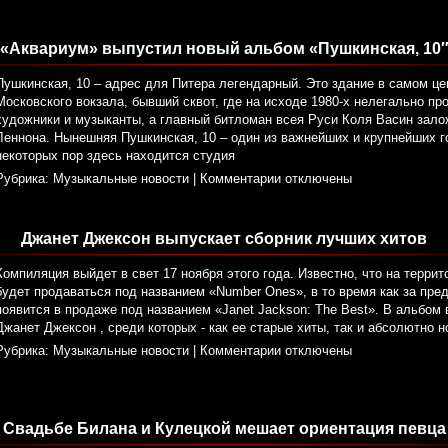
«Аквариум» выпустил новый альбом «Пушкинская, 10
Пушкинская, 10 – адрес для Питера легендарный. Это здание в самом це
Московского вокзала, бывший сквот, где на исходе 1980-х нелегально п
художники и музыканты, а главный битломан всея Руси Коля Васин зал
Леннона. Нынешняя Пушкинская, 10 – один из важнейших и крупнейших го
некоторых пор здесь находится студия
Рубрика:
Музыкальные новости
|
Комментарии отключены
Джанет Джексон выпускает сборник лучших хитов
Компиляция выйдет в свет 17 ноября этого года. Известно, что на терри
будет продаваться под названием «Number Ones», в то время как за пр
появится в продаже под названием «Janet Jackson: The Best». В альбом 
Джанет Джексон , среди которых - как ее старые хиты, так и абсолютно 
Рубрика:
Музыкальные новости
|
Комментарии отключены
Свадьбе Билана и Кулецкой мешает ориентация певца