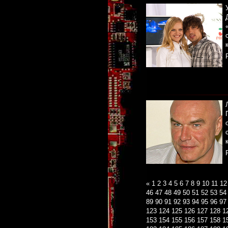
«
1
2
3
4
5
6
7
8
9
10
11
12
46
47
48
49
50
51
52
53
54
89
90
91
92
93
94
95
96
97
123
124
125
126
127
128
1
153
154
155
156
157
158
1