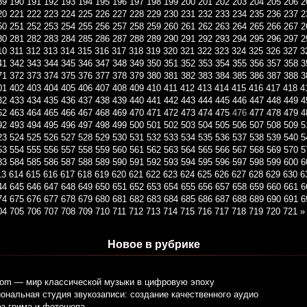
89
190
191
192
193
194
195
196
197
198
199
200
201
202
203
204
205
206
2
20
221
222
223
224
225
226
227
228
229
230
231
232
233
234
235
236
237
2
50
251
252
253
254
255
256
257
258
259
260
261
262
263
264
265
266
267
2
80
281
282
283
284
285
286
287
288
289
290
291
292
293
294
295
296
297
2
10
311
312
313
314
315
316
317
318
319
320
321
322
323
324
325
326
327
3
41
342
343
344
345
346
347
348
349
350
351
352
353
354
355
356
357
358
3
71
372
373
374
375
376
377
378
379
380
381
382
383
384
385
386
387
388
3
01
402
403
404
405
406
407
408
409
410
411
412
413
414
415
416
417
418
4
32
433
434
435
436
437
438
439
440
441
442
443
444
445
446
447
448
449
4
62
463
464
465
466
467
468
469
470
471
472
473
474
475
476
477
478
479
4
92
493
494
495
496
497
498
499
500
501
502
503
504
505
506
507
508
509
5
23
524
525
526
527
528
529
530
531
532
533
534
535
536
537
538
539
540
5
53
554
555
556
557
558
559
560
561
562
563
564
565
566
567
568
569
570
5
83
584
585
586
587
588
589
590
591
592
593
594
595
596
597
598
599
600
6
13
614
615
616
617
618
619
620
621
622
623
624
625
626
627
628
629
630
6
44
645
646
647
648
649
650
651
652
653
654
655
656
657
658
659
660
661
6
74
675
676
677
678
679
680
681
682
683
684
685
686
687
688
689
690
691
6
04
705
706
707
708
709
710
711
712
713
714
715
716
717
718
719
720
721
»
Новое в рубрике
com — мир классической музыки в цифровую эпоху
нальная студия звукозаписи: создание качественного аудио
ез грима и фотошопа