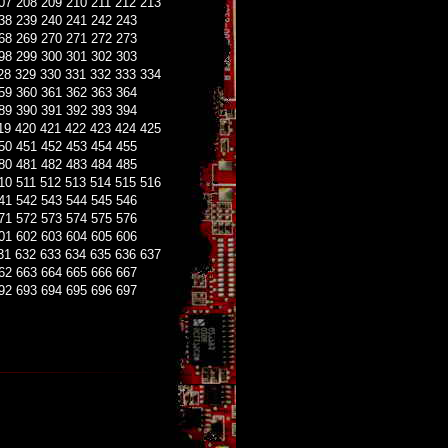
07
208
209
210
211
212
213
38
239
240
241
242
243
68
269
270
271
272
273
98
299
300
301
302
303
28
329
330
331
332
333
334
59
360
361
362
363
364
89
390
391
392
393
394
19
420
421
422
423
424
425
50
451
452
453
454
455
80
481
482
483
484
485
10
511
512
513
514
515
516
41
542
543
544
545
546
71
572
573
574
575
576
01
602
603
604
605
606
31
632
633
634
635
636
637
62
663
664
665
666
667
92
693
694
695
696
697