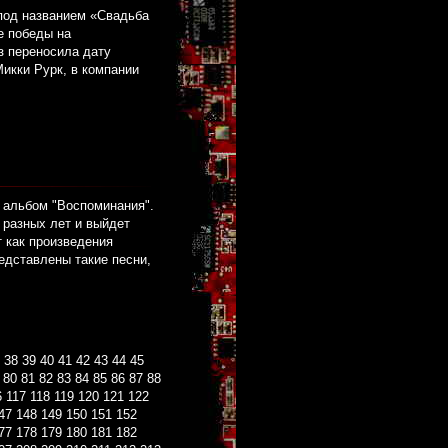
 под названием «Свадьба
е победы на
з переносила дату
икки Рурк, в компании
 альбом "Воспоминания".
 разных лет и выйдет
т как произведения
едставлены такие песни,
38
39
40
41
42
43
44
45
80
81
82
83
84
85
86
87
88
6
117
118
119
120
121
122
47
148
149
150
151
152
77
178
179
180
181
182