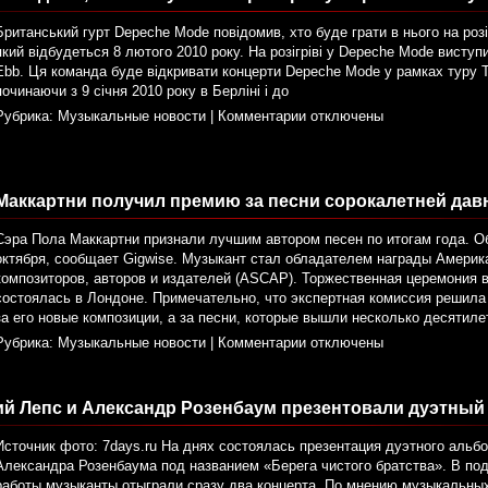
Британський гурт Depeche Mode повідомив, хто буде грати в нього на розігр
який відбудеться 8 лютого 2010 року. На розігріві у Depeche Mode виступи
Ebb. Ця команда буде відкривати концерти Depeche Mode у рамках туру To
починаючи з 9 січня 2010 року в Берліні і до
Рубрика:
Музыкальные новости
|
Комментарии отключены
Маккартни получил премию за песни сорокалетней дав
Сэра Пола Маккартни признали лучшим автором песен по итогам года. Об
октября, сообщает Gigwise. Музыкант стал обладателем награды Америк
композиторов, авторов и издателей (ASCAP). Торжественная церемония 
состоялась в Лондоне. Примечательно, что экспертная комиссия решила
за его новые композиции, а за песни, которые вышли несколько десятилет
Рубрика:
Музыкальные новости
|
Комментарии отключены
ий Лепс и Александр Розенбаум презентовали дуэтный
Источник фото: 7days.ru На днях состоялась презентация дуэтного альб
Александра Розенбаума под названием «Берега чистого братства». В по
работы музыканты отыграли сразу два концерта. По мнению музыкальных