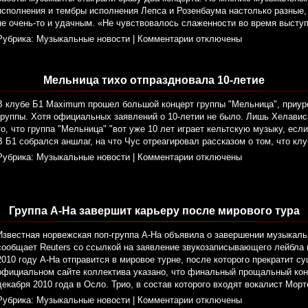
исполнения и тембры исполнения Лепса и Розенбаума настолько разные,
не очень-то и удачным. «Не чувствовалось слаженности во время высту
Рубрика:
Музыкальные новости
|
Комментарии отключены
Мельница тихо отпраздновала 10-летие
В клубе Б1 Maximum прошел большой концерт группы "Мельница", приур
группы. Хотя официальных заявлений о 10-летии не было. Лишь Хелавис
то, что группа "Мельница" "вот уже 10 лет играет кельтскую музыку, есл
В Б1 собрался аншлаг, на что Чус отреагировал рассказом о том, что кл
Рубрика:
Музыкальные новости
|
Комментарии отключены
Группа A-Ha завершит карьеру после мирового тура
Известная норвежская поп-группа A-Ha объявила о завершении музыкаль
сообщает Reuters со ссылкой на заявление звукозаписывающего лейбла г
2010 году A-Ha отправится в мировое турне, после которого прекратит с
официальном сайте коллектива указано, что финальный прощальный кон
декабря 2010 года в Осло. Трио, в состав которого входят вокалист Морт
Рубрика:
Музыкальные новости
|
Комментарии отключены