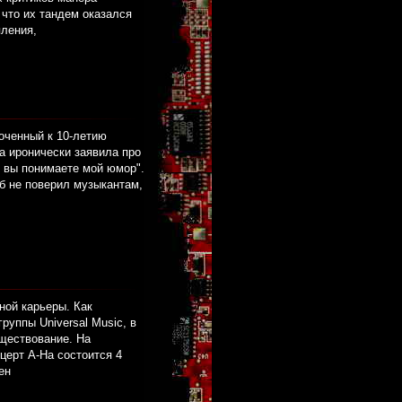
 что их тандем оказался
пления,
оченный к 10-летию
а иронически заявила про
и вы понимаете мой юмор".
уб не поверил музыкантам,
ной карьеры. Как
руппы Universal Music, в
уществование. На
церт A-Ha состоится 4
ен