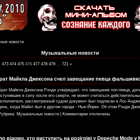
ные новости
Музыкальные новости
…
473
474
475
476
477
478
479
…
721
»
рат Майкла Джексона счел завещание певца фальшивк
Брат Майкла Джексона Рэнди утверждает, что завещание поп-певца, дат
вступившее в силу после его смерти, не может считаться действительны
исполнителя, рассмотренный судом документ был подписан в Лос-Анджел
день, когда Майкл был в другом городе - Нью-Йорке. Об этом Рэнди Дже
Рубрика:
Музыкальные новости
|
Комментарии отключены
ло відомо, хто виступить на розігріві у Depeche Mode у 