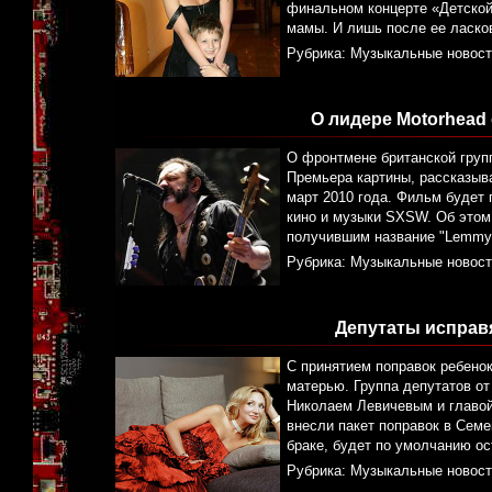
финальном концерте «Детской 
мамы. И лишь после ее ласко
Рубрика:
Музыкальные новост
О лидере Motorhea
О фронтмене британской гру
Премьера картины, рассказыв
март 2010 года. Фильм будет 
кино и музыки SXSW. Об этом
получившим название "Lemmy:
Рубрика:
Музыкальные новост
Депутаты исправя
С принятием поправок ребенок
матерью. Группа депутатов о
Николаем Левичевым и главой
внесли пакет поправок в Семе
браке, будет по умолчанию ос
Рубрика:
Музыкальные новост