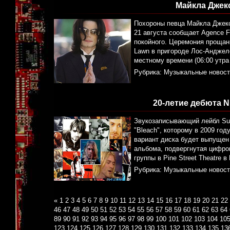
Майкла Джек
Похороны певца Майкла Джексо
21 августа сообщает Agence 
покойного. Церемония прощани
Lawn в пригороде Лос-Анджел
местному времени (06:00 утр
Рубрика:
Музыкальные новост
20-летие дебюта N
Звукозаписывающий лейбл Sub
"Bleach", которому в 2009 год
вариант диска будет выпущен 
альбома, подвергнутая цифров
группы в Pine Street Theatre 
Рубрика:
Музыкальные новост
«
1
2
3
4
5
6
7
8
9
10
11
12
13
14
15
16
17
18
19
20
21
22
46
47
48
49
50
51
52
53
54
55
56
57
58
59
60
61
62
63
64
89
90
91
92
93
94
95
96
97
98
99
100
101
102
103
104
10
123
124
125
126
127
128
129
130
131
132
133
134
135
13