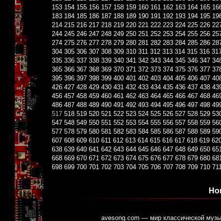
153
154
155
156
157
158
159
160
161
162
163
164
165
16
183
184
185
186
187
188
189
190
191
192
193
194
195
19
214
215
216
217
218
219
220
221
222
223
224
225
226
22
244
245
246
247
248
249
250
251
252
253
254
255
256
25
274
275
276
277
278
279
280
281
282
283
284
285
286
28
304
305
306
307
308
309
310
311
312
313
314
315
316
31
335
336
337
338
339
340
341
342
343
344
345
346
347
34
365
366
367
368
369
370
371
372
373
374
375
376
377
37
395
396
397
398
399
400
401
402
403
404
405
406
407
40
426
427
428
429
430
431
432
433
434
435
436
437
438
43
456
457
458
459
460
461
462
463
464
465
466
467
468
46
486
487
488
489
490
491
492
493
494
495
496
497
498
49
517
518
519
520
521
522
523
524
525
526
527
528
529
53
547
548
549
550
551
552
553
554
555
556
557
558
559
56
577
578
579
580
581
582
583
584
585
586
587
588
589
59
607
608
609
610
611
612
613
614
615
616
617
618
619
62
638
639
640
641
642
643
644
645
646
647
648
649
650
65
668
669
670
671
672
673
674
675
676
677
678
679
680
68
698
699
700
701
702
703
704
705
706
707
708
709
710
71
Но
avesong.com — мир классической музы