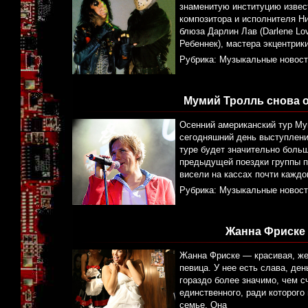
знаменитую институцию извест
композитора и исполнителя Ни
блюза Дарлин Лав (Darlene Lo
Ребеннек), мастера экцентрик
Рубрика:
Музыкальные новост
Мумий Тролль снова о
Осенний американский тур Му
сегодняшний день выступления
туре будет значительно боль
предыдущей поездки группы по
висели на кассах почти каждо
Рубрика:
Музыкальные новост
Жанна Фриске 
Жанна Фриске — красивая, же
певица. У нее есть слава, ден
гораздо более значимо, чем с
единственного, ради которого
семье. Она