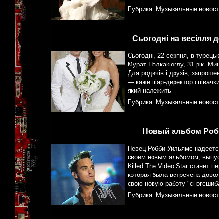
Рубрика:
Музыкальные новост
Сьогодні на весілля д
Сьогодні, 22 серпня, в турець
Мурат Налкакіоглу, 31 рік. М
Для родичів і друзів, запроше
— каже піар-директор співачки
який належить
Рубрика:
Музыкальные новост
Новый альбом Роб
Певец Робби Уильямс надеется
своим новым альбомом, выпуск
Killed The Video Star станет 
которая была встречена дово
свою новую работу "сногсшиб
Рубрика:
Музыкальные новост