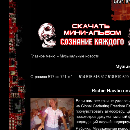
Главное меню
»
Музыкальные новости
Музык
Страница 517 из 721
«
1
…
514
515
516
517
518
519
520
Richie Hawtin 
Если вам все-таки не удалос
на Global Gathering Freedom F
прочувствовать атмосферу, ца
просмотрев документальный фи
подходящий случай подвернул
Рубрика:
Музыкальные новост