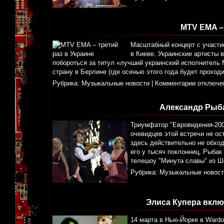
MTV EMA – 
Масштабный концерт с участие
в Киеве. Украинские артисты 
побороться за титул «лучший украинский исполнитель
страну в Берлине (где осенью этого года будет прохо
Рубрика:
Музыкальные новости
|
Комментарии отключе
Александр Рыба
Триумфатор "Евровидения-2009
очевидцев этой встречи не ос
здесь действительно не обход
его у тысяч поклонниц, Рыбак
телешоу "Минута славы" из Ш
Рубрика:
Музыкальные новост
Элиса Купера вклю
14 марта в Нью-Йорке в Wardo