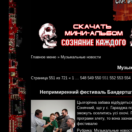
Главное меню
»
Музыкальные новости
Музык
Страница 551 из 721
«
1
…
548
549
550
551
552
553
554
Непримиренний фестиваль Бандертштат
Цьогорічна забава відбудеться
Сонячний, що у с. Гаразджа по
зможуть оселитись усі охочі.
програми злету, то вона зазнає
фестивалю
Рубрика:
Музыкальные новост