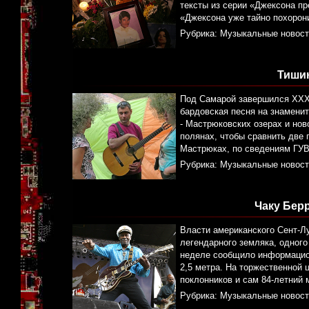
тексты из серии «Джексона пр
«Джексона уже тайно похорон
Рубрика:
Музыкальные новост
Тишин
Под Самарой завершился XXXV
бардовская песня на знамени
- Мастрюковских озерах и нов
полянах, чтобы сравнить две
Мастрюках, по сведениям ГУВ
Рубрика:
Музыкальные новост
Чаку Бер
Власти американского Сент-Лу
легендарного земляка, одного
неделе сообщило информационн
2,5 метра. На торжественной 
поклонников и сам 84-летний 
Рубрика:
Музыкальные новост