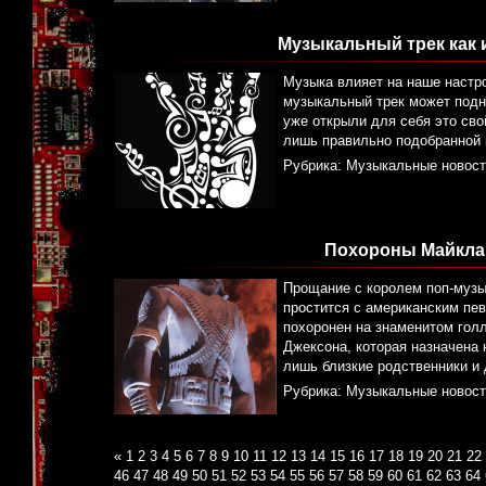
Музыкальный трек как 
Музыка влияет на наше настро
музыкальный трек может подня
уже открыли для себя это сво
лишь правильно подобранной 
Рубрика:
Музыкальные новост
Похороны Майкла 
Прощание с королем поп-музык
простится с американским пев
похоронен на знаменитом гол
Джексона, которая назначена н
лишь близкие родственники и 
Рубрика:
Музыкальные новост
«
1
2
3
4
5
6
7
8
9
10
11
12
13
14
15
16
17
18
19
20
21
22
46
47
48
49
50
51
52
53
54
55
56
57
58
59
60
61
62
63
64