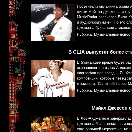
Посетители онлайн-магазина 
диски Майкла Джексона и груп
MusicRadar рассказал Билл Ка
и аудиопродукцией. По его сл
Джексона буквально атаковал
Рубрика:
Музыкальные новост
В США выпустят более ст
В ближайшее время будет рас
скончавшегося в Лос-Анджелес
биографов поп-звезды, Ян Хэлп
композиций, которые певец за
младшего, 11-летней Пэрис М
Рубрика:
Музыкальные новост
Майкл Джексон о
В Лос-Анджелесе завершилас
Джексона была печальна и ок
еще большей мерзостью: не п