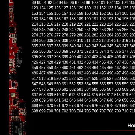
89
90
91
92
93
94
95
96
97
98
99
100
101
102
103
104
10
123
124
125
126
127
128
129
130
131
132
133
134
135
13
153
154
155
156
157
158
159
160
161
162
163
164
165
16
183
184
185
186
187
188
189
190
191
192
193
194
195
19
214
215
216
217
218
219
220
221
222
223
224
225
226
22
244
245
246
247
248
249
250
251
252
253
254
255
256
25
274
275
276
277
278
279
280
281
282
283
284
285
286
28
304
305
306
307
308
309
310
311
312
313
314
315
316
31
335
336
337
338
339
340
341
342
343
344
345
346
347
34
365
366
367
368
369
370
371
372
373
374
375
376
377
37
395
396
397
398
399
400
401
402
403
404
405
406
407
40
426
427
428
429
430
431
432
433
434
435
436
437
438
43
456
457
458
459
460
461
462
463
464
465
466
467
468
46
486
487
488
489
490
491
492
493
494
495
496
497
498
49
517
518
519
520
521
522
523
524
525
526
527
528
529
53
547
548
549
550
551
552
553
554
555
556
557
558
559
56
577
578
579
580
581
582
583
584
585
586
587
588
589
59
607
608
609
610
611
612
613
614
615
616
617
618
619
62
638
639
640
641
642
643
644
645
646
647
648
649
650
65
668
669
670
671
672
673
674
675
676
677
678
679
680
68
698
699
700
701
702
703
704
705
706
707
708
709
710
71
Но