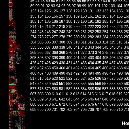
46
47
48
49
50
51
52
53
54
55
56
57
58
59
60
61
62
63
64
89
90
91
92
93
94
95
96
97
98
99
100
101
102
103
104
10
123
124
125
126
127
128
129
130
131
132
133
134
135
13
153
154
155
156
157
158
159
160
161
162
163
164
165
16
183
184
185
186
187
188
189
190
191
192
193
194
195
19
214
215
216
217
218
219
220
221
222
223
224
225
226
22
244
245
246
247
248
249
250
251
252
253
254
255
256
25
274
275
276
277
278
279
280
281
282
283
284
285
286
28
304
305
306
307
308
309
310
311
312
313
314
315
316
31
335
336
337
338
339
340
341
342
343
344
345
346
347
34
365
366
367
368
369
370
371
372
373
374
375
376
377
37
395
396
397
398
399
400
401
402
403
404
405
406
407
40
426
427
428
429
430
431
432
433
434
435
436
437
438
43
456
457
458
459
460
461
462
463
464
465
466
467
468
46
486
487
488
489
490
491
492
493
494
495
496
497
498
49
517
518
519
520
521
522
523
524
525
526
527
528
529
53
547
548
549
550
551
552
553
554
555
556
557
558
559
56
577
578
579
580
581
582
583
584
585
586
587
588
589
59
607
608
609
610
611
612
613
614
615
616
617
618
619
62
638
639
640
641
642
643
644
645
646
647
648
649
650
65
668
669
670
671
672
673
674
675
676
677
678
679
680
68
698
699
700
701
702
703
704
705
706
707
708
709
710
71
Но