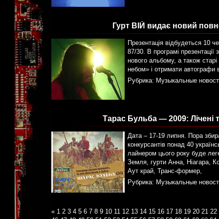
Гурт ВІЙ видає новий по
Презентація відбудеться 10 ч
87/30. В програмі презентації 
нового альбому, а також старі
небом» і отримати автографи в
Рубрика:
Музыкальные новост
Тарас Бульба — 2009: Лічені
Дата – 17-19 липня. Пора збир
конкурсантів понад 40 українс
лайнером цього року буде лег
Земля, гурти Анна, Ніагара, 
Аут край, Транс-формер,
Рубрика:
Музыкальные новост
«
1
2
3
4
5
6
7
8
9
10
11
12
13
14
15
16
17
18
19
20
21
22