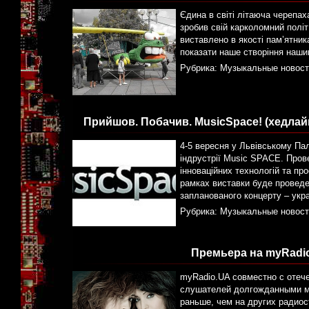
Єдина в світі літаюча черепах
зробив свій карколомний політ 
виставлено в якості пам’ятник
показати наше створіння наши
Рубрика:
Музыкальные новост
Прийшов. Побачив. MusicSpace! (хедлай
4-5 вересня у Львівському Па
індрустрії Music SPACE. Пров
інноваційних технологій та пр
рамках виставки буде проведе
запланованого концерту – укра
Рубрика:
Музыкальные новост
Премьера на myRadi
myRadio.UA совместно с отеч
слушателей долгожданными м
раньше, чем на других радиос