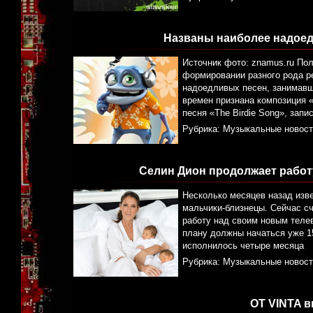
Названы наиболее надоед
Источник фото: znamus.ru По
формировании разного рода р
надоедливых песен, занимав
времен признана композиция «
песня «The Birdie Song», зап
Рубрика:
Музыкальные новост
Селин Дион продолжает работу
Несколько месяцев назад изве
мальчики-близнецы. Сейчас сч
работу над своим новым телев
плану должны начаться уже 1
исполнилось четыре месяца
Рубрика:
Музыкальные новост
OT VINTA в