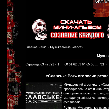
Главное меню
»
Музыкальные новости
Музык
Страница 63 из 721
«
1
…
60
61
62
63
64
65
66
…
721
»
«Славське Рок» оголосив резуль
Міжнародний фестиваль «Славс
проводилось на офіційних стор
слів організаторів стало відом
молодих українських і закордо
фестивалю.
Рубрика:
Музыкальные новост