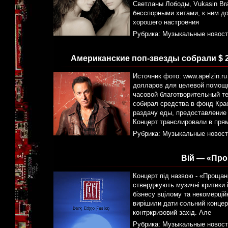
Светланы Лободы, Vukasin Bra
бесспорными хитами, к ним до
хорошего настроения
Рубрика:
Музыкальные новост
Американские поп-звезды собрали $ 2
Источник фото: www.apelzin.r
долларов для целевой помощи
часовой благотворительный т
собирал средства в фонд Кр
раздачу еды, предоставление
Концерт транслировали в пря
Рубрика:
Музыкальные новост
Вій — «Пр
Концерт під назвою - «Прощан
стверджують музичні критики і
бізнесу вцілому та некомерцій
вирішили дати сольний концерт
контркризовий захід. Але
Рубрика:
Музыкальные новост