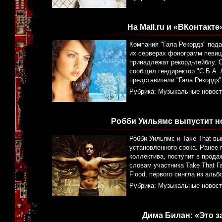
На Mail.ru и «ВКонтакт
Компания "Гала Рекордз" пода
их серверах фонограмм певиц
принадлежат рекорд-лейблу. 
сообщил гендиректор "С.Б.А. 
представители "Гала Рекордз"
Рубрика:
Музыкальные новост
Робби Уильямс выпустит н
Робби Уильямс и Take That в
установленного срока. Ранее 
коллектива, поступит в прода
словам участника Take That Г
Flood, первого сингла из аль
Рубрика:
Музыкальные новост
Дима Билан: «Это за