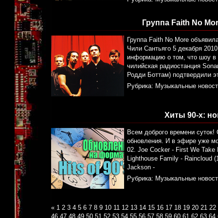
Группа Faith No Mo
Группа Faith No More объявил
Чили Сантьяго 5 декабря 2010
информацию о том, что шоу в
чилийская радиостанция Sona
Родди Боттам) подтвердили э
Рубрика:
Музыкальные новост
Хиты 90-х: н
Всем доброго времени суток!
обновления. И в эфире уже мо
02. Joe Cocker - First We Take
Lighthouse Family - Raincloud (
Jackson -
Рубрика:
Музыкальные новост
«
1
2
3
4
5
6
7
8
9
10
11
12
13
14
15
16
17
18
19
20
21
22
46
47
48
49
50
51
52
53
54
55
56
57
58
59
60
61
62
63
64