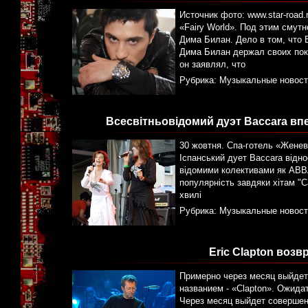
Источник фото: www.star-road
«Fairy World». Под этим смут
Дима Билан. Дело в том, что
Дима Билан держал своих пок
он заявлял, что
Рубрика:
Музыкальные новост
Всесвітньовідомий дуэт Baccara впе
30 жовтня. Спа-готель «Женева
Іспанський дует Baccara відно
відомими колективами як ABBA 
популярність завдяки хітам "Car
хвилі
Рубрика:
Музыкальные новост
Eric Clapton воз
Примерно через месяц выйдет
названием - «Clapton». Ожида
Через месяц выйдет совершен