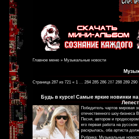
Главное меню
»
Музыкальные новости
Музык
Страница 287 из 721
«
1
…
284
285
286
287
288
289
290
Будь в курсе! Самые яркие новинки н
Лепест
Победитель чартов мировая з
отечественного шоу-бизнеса 
Песня, автором и продюсером 
его первая работа на русском
раскрылась, оба артиста дол
Рубрика:
Музыкальные новост