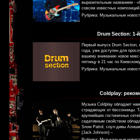
выразительным названием - «C
совсем известных композиций
Рубрика:
Музыкальные новост
Drum Section: 1-
Первый выпуск Drum Section, 
года, уже доступен для прос
вашему вниманию новое микс-
пятницу в 21 час по Киевском
Рубрика:
Музыкальные новост
Coldplay: реко
Музыка Coldplay обладает н
страдающих от бессонницы. Т
крупнейших гостиничных сетей
седативным свойством обладаю
Snow Patrol, соул-дивы Алиши
(Jack Johnson) –
Рубрика:
Музыкальные новост