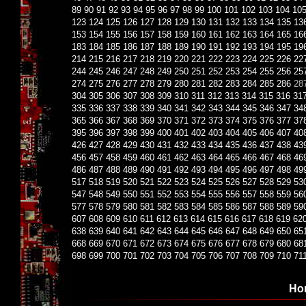
89
90
91
92
93
94
95
96
97
98
99
100
101
102
103
104
10
123
124
125
126
127
128
129
130
131
132
133
134
135
13
153
154
155
156
157
158
159
160
161
162
163
164
165
16
183
184
185
186
187
188
189
190
191
192
193
194
195
19
214
215
216
217
218
219
220
221
222
223
224
225
226
22
244
245
246
247
248
249
250
251
252
253
254
255
256
25
274
275
276
277
278
279
280
281
282
283
284
285
286
28
304
305
306
307
308
309
310
311
312
313
314
315
316
31
335
336
337
338
339
340
341
342
343
344
345
346
347
34
365
366
367
368
369
370
371
372
373
374
375
376
377
37
395
396
397
398
399
400
401
402
403
404
405
406
407
40
426
427
428
429
430
431
432
433
434
435
436
437
438
43
456
457
458
459
460
461
462
463
464
465
466
467
468
46
486
487
488
489
490
491
492
493
494
495
496
497
498
49
517
518
519
520
521
522
523
524
525
526
527
528
529
53
547
548
549
550
551
552
553
554
555
556
557
558
559
56
577
578
579
580
581
582
583
584
585
586
587
588
589
59
607
608
609
610
611
612
613
614
615
616
617
618
619
62
638
639
640
641
642
643
644
645
646
647
648
649
650
65
668
669
670
671
672
673
674
675
676
677
678
679
680
68
698
699
700
701
702
703
704
705
706
707
708
709
710
71
Но