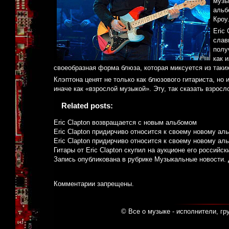
музы
альб
Кроу
Eric
слав
полу
как 
своеобразная форма блюза, которая миксуется из таких с
Клэптона ценят не только как блюзового гитариста, но 
иначе как «взрослой музыкой». Эту, так сказать взрос
Related posts:
Eric Clapton возвращается с новым альбомом
Eric Clapton придирчиво относится к своему новому ал
Eric Clapton придирчиво относится к своему новому ал
Гитары от Eric Clapton cкупил на аукционе его российск
Запись опубликована в рубрике
Музыкальные новости
.
Комментарии запрещены.
© Все о музыке - исполнители, гр