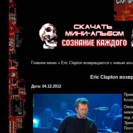
Главное меню
»
Eric Clapton возвращается с новым ал
Eric Clapton воз
Дата: 04.12.2012
Прим
Клэп
Ожид
немн
под 
Эрик
Поэт