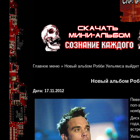
Главное меню
»
Новый альбом Робби Уильямса выйдет 
Новый альбом Роб
Дата: 17.11.2012
Певе
поп-
нояб
Диск
года
встр
Уиль