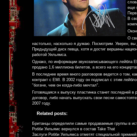
слов
еще 
Перв
В св
комп
Окон
О св
настолько, насколько я думаю. Посмотрим. Уверен, вы 
Предыдущий диск певца, хотя и достиг вершины национ
работой Уильямса.
Однако, по информации звукозаписывающего лейбла EMI
продано 1,6 миллиона билетов, а всего на его концерта
В последнее время много разговоров ведется о том, ка
контракт с EMI. В 2002 году он подписал с этим лейбло
"богаче, чем он когда-либо мечтал".
Готовящаяся к выпуску пластинка станет последней в 
договор, либо начать выпускать свои песни самостояте
2007 году.
Related posts:
Британцы определили самые продаваемые группы в ис
Робби Уильямс вернулся в состав Take That
Заслуги Робби Уильямса отметят специальной премией 