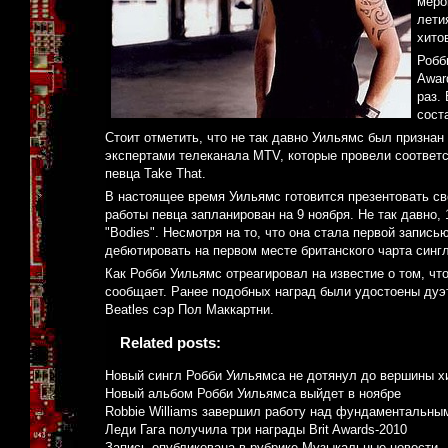
меро
лети
хито
Робб
Awar
раз.
сост
Стоит отметить, что не так давно Уильямс был призна
экспертами телеканала MTV, которые провели соответс
певца Take That.
В настоящее время Уильямс готовится презентовать свою
работы певца запланирован на 9 ноября. Не так давно,
"Bodies". Несмотря на то, что она стала первой запись
дебютировать на первом месте британского чарта синг
Как Робби Уильямс отреагировал на известие о том, что
сообщает. Ранее подобных наград были удостоены дуэт
Beatles сэр Пол Маккартни.
Related posts:
Новый сингл Робби Уильямса не дотянул до вершины х
Новый альбом Робби Уильямса выйдет в ноябре
Robbie Williams завершил работу над фундаментальны
Леди Гага получила три награды Brit Awards-2010
Запись опубликована в рубрике
Музыкальные новости
.