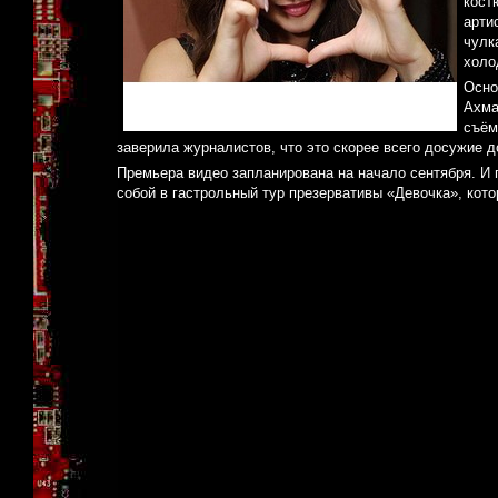
кост
арти
чулк
холо
Осно
Ахма
съём
заверила журналистов, что это скорее всего досужие 
Премьера видео запланирована на начало сентября. И 
собой в гастрольный тур презервативы «Девочка», кот