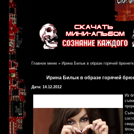
Главное меню
»
Ирина Билык в образе горячей брюнетки
Ирина Билык в образе горячей брюн
Дата: 14.12.2012
Из б
съём
прор
Съём
сост
свид
блон