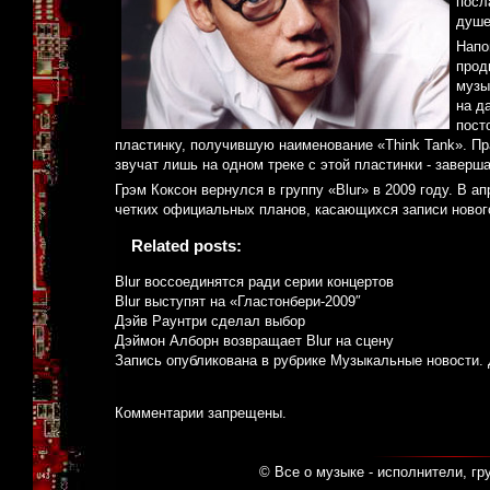
посл
душе
Напо
прод
музы
на д
пост
пластинку, получившую наименование «Think Tank». Пр
звучат лишь на одном треке с этой пластинки - заверша
Грэм Коксон вернулся в группу «Blur» в 2009 году. В а
четких официальных планов, касающихся записи нового
Related posts:
Blur воссоединятся ради серии концертов
Blur выступят на «Гластонбери-2009″
Дэйв Раунтри сделал выбор
Дэймон Алборн возвращает Blur на сцену
Запись опубликована в рубрике
Музыкальные новости
.
Комментарии запрещены.
© Все о музыке - исполнители, гр