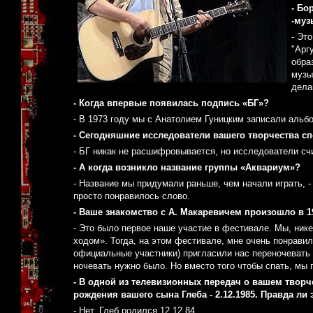
- Бо
-муз
- Эт
"Арг
обра
музы
дела
- Когда впервые появилась подпись «БГ»?
- В 1973 году мы с Анатолием Гуницким записали аль
- Сегодняшние исследователи вашего творчества спо
- БГ никак не расшифровывается, но исследователи сч
- А когда возникло название группы «Аквариум»?
- Название мы придумали раньше, чем начали играть, -
просто понравилось слово.
- Ваше знакомство с А. Макаревичем произошло в 19
- Это было первое наше участие в фестивале. Мы, нике
ходом». Тогда, на этом фестивале, мне очень понрави
официальные участники) пригласили нас переночевать у
ночевать нужно было. Но вместо того чтобы спать, мы 
- В одной из телевизионных передач о вашем творче
рождения вашего сына Глеба - 2.12.1985. Правда ли 
- Нет, Глеб родился 12.12.84.