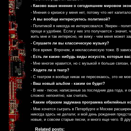
- Каково ваше мнение о сегодняшнем мировом эко
- Мнения о кризисе у меня нет, потому что нет капитало
- А вы вообще интересуетесь политикой?
- Политикой я никогда не интересовался. Уверен - пол
проще и удобнее. Если у них это получается - значит,
жить мне и так интересно, не вижу - чем меня может за
- Слушаете ли вы классическую музыку?
- Все время. Впрочем, и неклассическую тоже. В завис
- Есть ли какие- нибудь виды искусств, которые ва
- Мне многое нравится, но с музыкой я больше связан,
- Ходите ли в театр?
- С театром я вообще никак не пересекаюсь, это не мое
- Ваш новый альбом - каким он будет?
- В нем - песни, написанные за последние два года, и 
сложно: непонятно, как считать.
- Каким образом задумана программа юбилейных к
- Мне хочется сыграть в Петербурге и Москве расшире
никогда здесь не делали; и мой день рождения предст
новые, и совсем старые песни, и много еще чего. В др
Related posts: