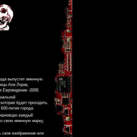
года выпустит именную
вицы Ани Лорак,
е Евровидение -2008.
ональной
которая будет проходить
 600-летия города.
Черновцах каждый
ко свою именную марку,
ь свое изображение или