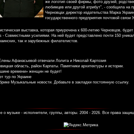
же логотип своей фирмы, фото друзей, родств
любимцев или другой атрибут", - сообщила на 
Черновцах директор издательства Марка Украин
государственного предприятия почтовой связи 
стическая выставка, которая приурочена к 600-летию Черновцов, будет
itis - Совместными усилиями. На ней будет представлено почти 150 уника
раинских, так и зарубежных филателистов.
Елены Афанасьевой отвечали Лолита и Николай Картозия
ицкая область, район Карпаты. Памятники архитектуры и истории.
шине времени» женщин не будет!
т тур по Украине
убрике
Музыкальные новости
. Добавьте в закладки
постоянную ссылку
.
е о музыке - исполнители, группы, авторы. 2004 - 2026. Все права защи