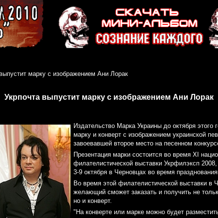
 выпустит марку с изображением Ани Лорак
Укрпочта выпустит марку с изображением Ани Лорак
Издательство Марка Украины до октября этого 
марку и конверт с изображением украинской пе
завоевавшей второе место на песенном конкурс
Презентация марки состоится во время XI наци
филателистической выставки Укрфилэксп 2008, 
3-9 октября в Черновцах во время празднования
Во время этой филателистической выставки в 
желающий сможет заказать и получить не толь
но и конверт.
"На конверте или марке можно будет разместит