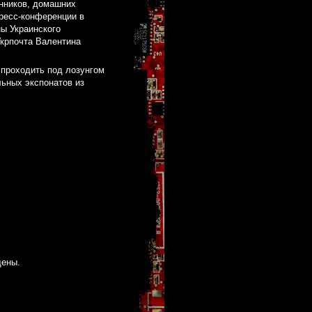
енников, домашних
пресс-конференции в
ы Украинского
Укрпочта Валентина
 проходить под лозунгом
льных экспонатов из
щены.