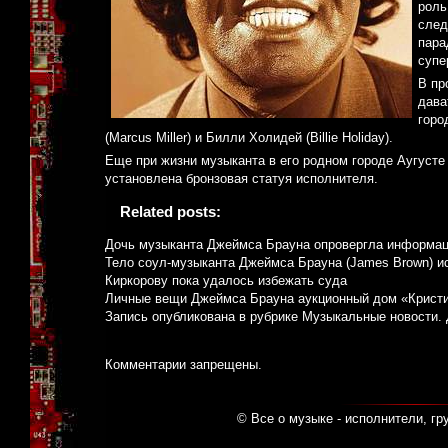
роль
след
пара
супе
В пр
дава
горо
(Marcus Miller) и Билли Холидей (Billie Holiday).
Еще при жизни музыканта в его родном городе Аугусте 
установлена бронзовая статуя исполнителя.
Related posts:
Дочь музыканта Джеймса Брауна опровергла информац
Тело соул-музыканта Джеймса Брауна (James Brown) и
Киркорову пока удалось избежать суда
Личные вещи Джеймса Брауна аукционный дом «Кристи
Запись опубликована в рубрике
Музыкальные новости
.
Комментарии запрещены.
© Все о музыке - исполнители, гр