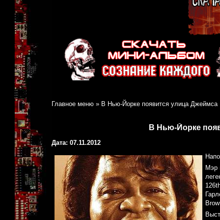
Главное меню
»
В Нью-Йорке появится улица Джеймса
В Нью-Йорке поя
Дата: 07.11.2012
Напо
Мэр 
леге
126t
Гарл
Brow
Выст