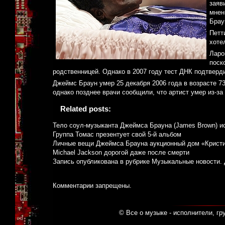
заяв
мнен
Брау
Петт
хоте
Ларо
поск
родственницей. Однако в 2007 году тест ДНК подтверди
Джеймс Браун умер 25 декабря 2006 года в возрасте 7
однако позднее врачи сообщили, что артист умер из-за
Related posts:
Тело соул-музыканта Джеймса Брауна (James Brown) и
Группа Томас презентует свой 5-й альбом
Личные вещи Джеймса Брауна аукционный дом «Кристи
Michael Jackson дорогой даже после смерти
Запись опубликована в рубрике
Музыкальные новости
.
Комментарии запрещены.
© Все о музыке - исполнители, гр