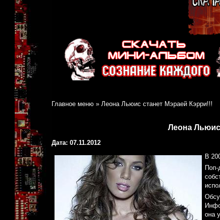
Главное меню
»
Леона Льюис станет Мэраей Кэрри!!!
Леона Льюис 
Дата: 07.11.2012
В 20
Поп-
собс
испо
Обсу
Инфо
она 