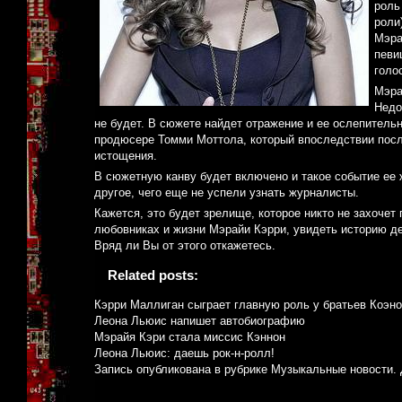
роль
роли
Мэра
певи
голо
Мэра
Недо
не будет. В сюжете найдет отражение и ее ослепитель
продюсере Томми Моттола, который впоследствии посл
истощения.
В сюжетную канву будет включено и такое событие ее 
другое, чего еще не успели узнать журналисты.
Кажется, это будет зрелище, которое никто не захочет
любовниках и жизни Мэрайи Кэрри, увидеть историю д
Вряд ли Вы от этого откажетесь.
Related posts:
Кэрри Маллиган сыграет главную роль у братьев Коэн
Леона Льюис напишет автобиографию
Мэрайя Кэри стала миссис Кэннон
Леона Льюис: даешь рок-н-ролл!
Запись опубликована в рубрике
Музыкальные новости
.