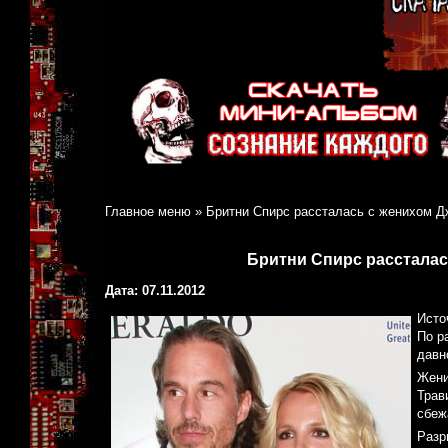
Главное меню
»
Бритни Спирс рассталась с женихом 
Бритни Спирс расстала
Дата: 07.11.2012
Источ
По р
давн
Жени
Трав
сбеж
Разр