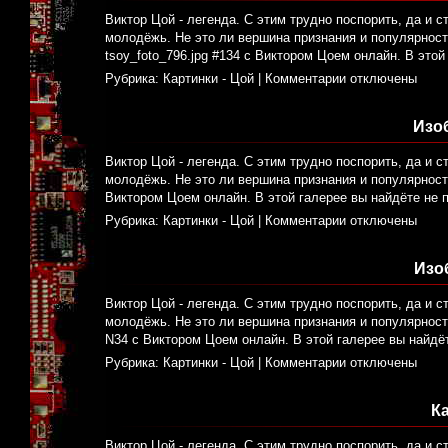
Виктор Цой - легенда. С этим трудно поспорить, да и с
молодёжь. Не это ли вершина признания и популярност
tsoy_foto_796.jpg #134 с Виктором Цоем онлайн. В это
Рубрика:
Картинки - Цой
|
Комментарии отключены
Изо
Виктор Цой - легенда. С этим трудно поспорить, да и с
молодёжь. Не это ли вершина признания и популярности
Виктором Цоем онлайн. В этой галерее вы найдёте не 
Рубрика:
Картинки - Цой
|
Комментарии отключены
Изо
Виктор Цой - легенда. С этим трудно поспорить, да и с
молодёжь. Не это ли вершина признания и популярност
N34 с Виктором Цоем онлайн. В этой галерее вы найдё
Рубрика:
Картинки - Цой
|
Комментарии отключены
Ка
Виктор Цой - легенда. С этим трудно поспорить, да и с