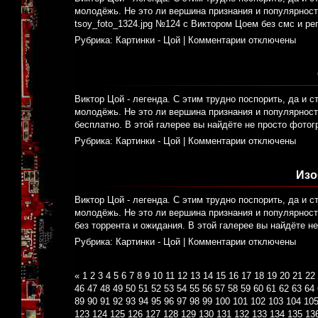
молодёжь. Не это ли вершина признания и популярност
tsoy_foto_1324.jpg №124 с Виктором Цоем без смс и ре
Рубрика:
Картинки - Цой
|
Комментарии отключены
Виктор Цой - легенда. С этим трудно поспорить, да и с
молодёжь. Не это ли вершина признания и популярности
бесплатно. В этой галерее вы найдёте не просто фото
Рубрика:
Картинки - Цой
|
Комментарии отключены
Изо
Виктор Цой - легенда. С этим трудно поспорить, да и с
молодёжь. Не это ли вершина признания и популярност
без торрента и ожидания. В этой галерее вы найдёте н
Рубрика:
Картинки - Цой
|
Комментарии отключены
«
1
2
3
4
5
6
7
8
9
10
11
12
13
14
15
16
17
18
19
20
21
22
46
47
48
49
50
51
52
53
54
55
56
57
58
59
60
61
62
63
64
89
90
91
92
93
94
95
96
97
98
99
100
101
102
103
104
10
123
124
125
126
127
128
129
130
131
132
133
134
135
13