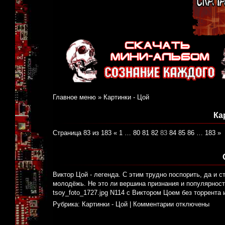
Главное меню
»
Картинки - Цой
Ка
Страница 83 из 183
«
1
…
80
81
82
83
84
85
86
…
183
»
Виктор Цой - легенда. С этим трудно поспорить, да и с
молодёжь. Не это ли вершина признания и популярнос
tsoy_foto_1727.jpg N114 с Виктором Цоем без торрента 
Рубрика:
Картинки - Цой
|
Комментарии отключены