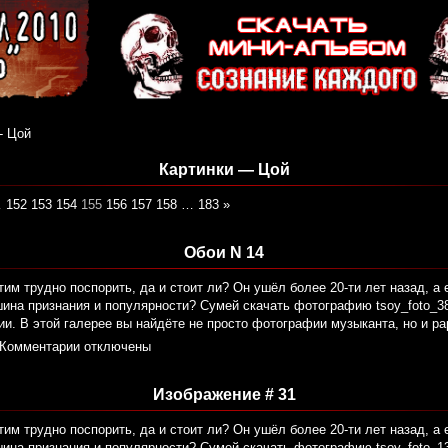
- Цой
Картинки — Цой
…
152
153
154
155
156
157
158
…
183
»
Обои N 14
тим трудно поспорить, да и стоит ли? Он ушёл более 20-ти лет назад, а 
ина признания и популярности? Сумей скачать фотографию tsoy_foto_38
ии. В этой галерее вы найдёте не просто фотографии музыканта, но и р
Комментарии отключены
Изображение # 31
тим трудно поспорить, да и стоит ли? Он ушёл более 20-ти лет назад, а 
ина признания и популярности? Сумей скачать фотографию tsoy_foto_13