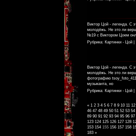
Виктор Цой - легенда. С э
молодёжь. Не это ли верш
№19 с Виктором Цоем онла
Рубрика:
Картинки - Цой
|
Виктор Цой - легенда. С э
молодёжь. Не это ли вер
фотографию tsoy_foto_411
музыканта, но
Рубрика:
Картинки - Цой
|
«
1
2
3
4
5
6
7
8
9
10
11
12
46
47
48
49
50
51
52
53
54
89
90
91
92
93
94
95
96
97
123
124
125
126
127
128
1
153
154
155
156
157
158
1
183
»