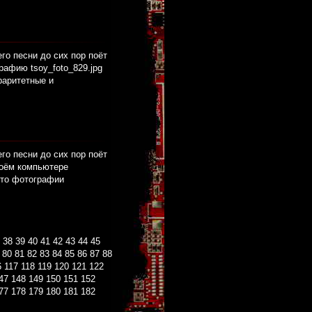
его песни до сих пор поёт
рафию tsoy_foto_829.jpg
раритетные и
его песни до сих пор поёт
воём компьютере
сто фотографии
38
39
40
41
42
43
44
45
80
81
82
83
84
85
86
87
88
6
117
118
119
120
121
122
47
148
149
150
151
152
77
178
179
180
181
182