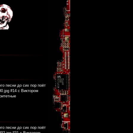
его песни до сих пор поёт
0.jpg #14 с Виктором
аритетные
его песни до сих пор поёт
92.jpg #31 с Виктором