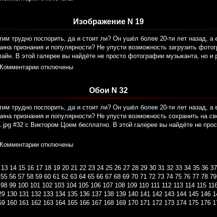
Изображение N 19
тим трудно поспорить, да и стоит ли? Он ушёл более 20-ти лет назад, а 
ина признания и популярности? Не упусти возможность загрузить фотог
йн. В этой галерее вы найдёте не просто фотографии музыканта, но и 
Комментарии отключены
Обои N 32
тим трудно поспорить, да и стоит ли? Он ушёл более 20-ти лет назад, а 
шина признания и популярности? Не упусти возможность сохранить на с
.jpg #32 с Виктором Цоем бесплатно. В этой галерее вы найдёте не про
Комментарии отключены
13
14
15
16
17
18
19
20
21
22
23
24
25
26
27
28
29
30
31
32
33
34
35
36
37
55
56
57
58
59
60
61
62
63
64
65
66
67
68
69
70
71
72
73
74
75
76
77
78
79
98
99
100
101
102
103
104
105
106
107
108
109
110
111
112
113
114
115
11
29
130
131
132
133
134
135
136
137
138
139
140
141
142
143
144
145
146
1
59
160
161
162
163
164
165
166
167
168
169
170
171
172
173
174
175
176
1