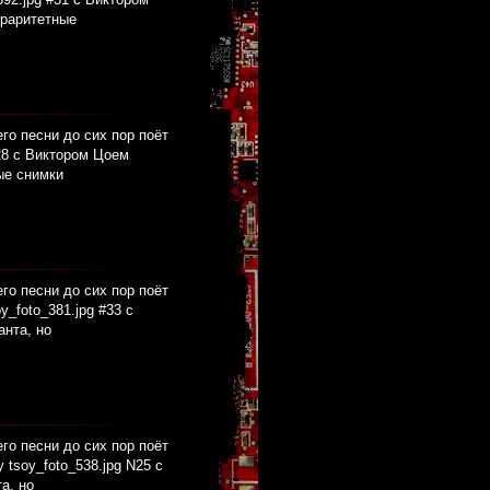
 раритетные
его песни до сих пор поёт
28 с Виктором Цоем
ые снимки
его песни до сих пор поёт
_foto_381.jpg #33 с
анта, но
его песни до сих пор поёт
tsoy_foto_538.jpg N25 с
а, но