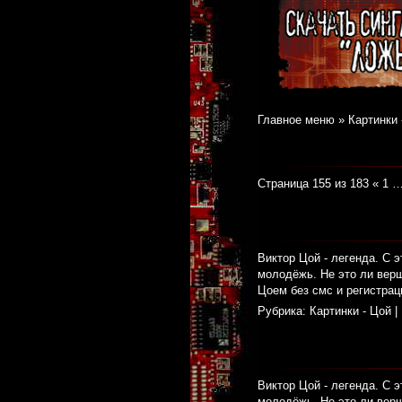
Главное меню
»
Картинки 
Страница 155 из 183
«
1
Виктор Цой - легенда. С э
молодёжь. Не это ли верш
Цоем без смс и регистрац
Рубрика:
Картинки - Цой
|
Виктор Цой - легенда. С э
молодёжь. Не это ли верш