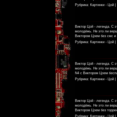
Рубрика:
Картинки - Цой
|
Виктор Цой - легенда. С э
молодёжь. Не это ли верш
Виктором Цоем без смс и 
Рубрика:
Картинки - Цой
|
Виктор Цой - легенда. С э
молодёжь. Не это ли верш
N4 с Виктором Цоем беспл
Рубрика:
Картинки - Цой
|
Виктор Цой - легенда. С э
молодёжь. Не это ли верш
Виктором Цоем без торрен
Рубрика:
Картинки - Цой
|