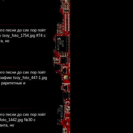
его песни до сих пор поёт
tsoy_foto_1754.jpg #74 с
а, но
его песни до сих пор поёт
афию tsoy_foto_447-1.jpg
 раритетные и
его песни до сих пор поёт
foto_1442.jpg №30 с
анта, но