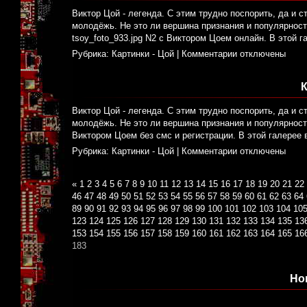
Виктор Цой - легенда. С этим трудно поспорить, да и с
молодёжь. Не это ли вершина признания и популярност
tsoy_foto_933.jpg N2 с Виктором Цоем онлайн. В этой 
Рубрика:
Картинки - Цой
|
Комментарии отключены
К
Виктор Цой - легенда. С этим трудно поспорить, да и с
молодёжь. Не это ли вершина признания и популярности
Виктором Цоем без смс и регистрации. В этой галерее
Рубрика:
Картинки - Цой
|
Комментарии отключены
«
1
2
3
4
5
6
7
8
9
10
11
12
13
14
15
16
17
18
19
20
21
22
46
47
48
49
50
51
52
53
54
55
56
57
58
59
60
61
62
63
64
89
90
91
92
93
94
95
96
97
98
99
100
101
102
103
104
10
123
124
125
126
127
128
129
130
131
132
133
134
135
13
153
154
155
156
157
158
159
160
161
162
163
164
165
16
183
Но