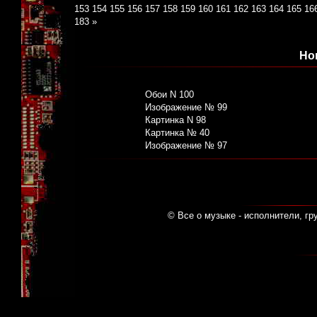
153
154
155
156
157
158
159
160
161
162
163
164
165
16
183
»
Но
Обои N 100
Изображение № 99
Картинка N 98
Картинка № 40
Изображение № 97
© Все о музыке - исполнители, гр