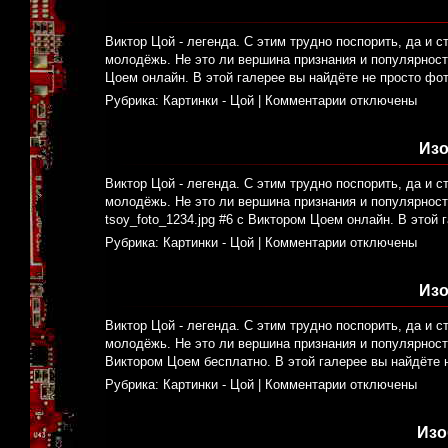
Виктор Цой - легенда. С этим трудно поспорить, да и с
молодёжь. Не это ли вершина признания и популярност
Цоем онлайн. В этой галерее вы найдёте не просто фо
Рубрика:
Картинки - Цой
|
Комментарии отключены
Изо
Виктор Цой - легенда. С этим трудно поспорить, да и с
молодёжь. Не это ли вершина признания и популярност
tsoy_foto_1234.jpg #6 с Виктором Цоем онлайн. В этой
Рубрика:
Картинки - Цой
|
Комментарии отключены
Изо
Виктор Цой - легенда. С этим трудно поспорить, да и с
молодёжь. Не это ли вершина признания и популярности
Виктором Цоем бесплатно. В этой галерее вы найдёте 
Рубрика:
Картинки - Цой
|
Комментарии отключены
Изо