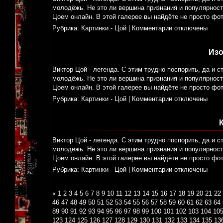
молодёжь. Не это ли вершина признания и популярности
Цоем онлайн. В этой галерее вы найдёте не просто фо
Рубрика:
Картинки - Цой
|
Комментарии отключены
Изо
Виктор Цой - легенда. С этим трудно поспорить, да и с
молодёжь. Не это ли вершина признания и популярност
Цоем онлайн. В этой галерее вы найдёте не просто фо
Рубрика:
Картинки - Цой
|
Комментарии отключены
Виктор Цой - легенда. С этим трудно поспорить, да и с
молодёжь. Не это ли вершина признания и популярност
Цоем онлайн. В этой галерее вы найдёте не просто фо
Рубрика:
Картинки - Цой
|
Комментарии отключены
«
1
2
3
4
5
6
7
8
9
10
11
12
13
14
15
16
17
18
19
20
21
22
46
47
48
49
50
51
52
53
54
55
56
57
58
59
60
61
62
63
64
89
90
91
92
93
94
95
96
97
98
99
100
101
102
103
104
10
123
124
125
126
127
128
129
130
131
132
133
134
135
13