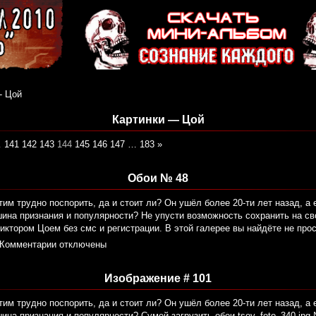
- Цой
Картинки — Цой
…
141
142
143
144
145
146
147
…
183
»
Обои № 48
тим трудно поспорить, да и стоит ли? Он ушёл более 20-ти лет назад, а 
шина признания и популярности? Не упусти возможность сохранить на с
Виктором Цоем без смс и регистрации. В этой галерее вы найдёте не про
Комментарии отключены
Изображение # 101
тим трудно поспорить, да и стоит ли? Он ушёл более 20-ти лет назад, а 
ина признания и популярности? Сумей загрузить обои tsoy_foto_340.jp