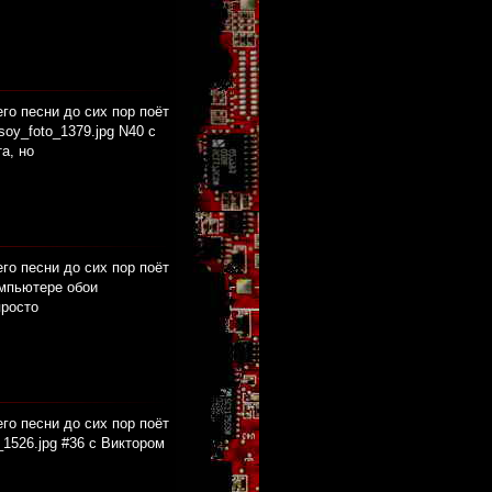
его песни до сих пор поёт
oy_foto_1379.jpg N40 с
а, но
его песни до сих пор поёт
омпьютере обои
просто
его песни до сих пор поёт
1526.jpg #36 с Виктором