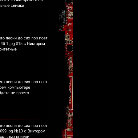
льные снимки
его песни до сих пор поёт
46-1.jpg #15 с Виктором
аритетные
его песни до сих пор поёт
воём компьютере
йдёте не просто
его песни до сих пор поёт
099.jpg №10 с Виктором
икальные снимки