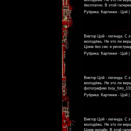
бесплатно. В этой галере
Рубрика:
Картинки - Цой
|
Виктор Цой - легенда. С э
молодёжь. Не это ли верш
Цоем без смс и регистрац
Рубрика:
Картинки - Цой
|
Виктор Цой - легенда. С э
молодёжь. Не это ли вер
фотографию tsoy_foto_131
Рубрика:
Картинки - Цой
|
Виктор Цой - легенда. С э
молодёжь. Не это ли верш
Цоем онлайн. В этой гале