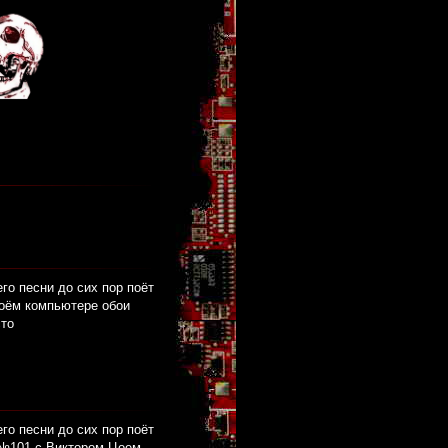
его песни до сих пор поёт
воём компьютере обои
сто
его песни до сих пор поёт
g №101 с Виктором Цоем