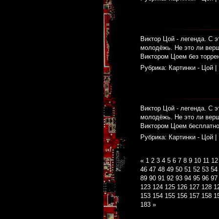
Виктор Цой - легенда. С э
молодёжь. Не это ли верш
Виктором Цоем без торрен
Рубрика:
Картинки - Цой
|
Виктор Цой - легенда. С э
молодёжь. Не это ли верш
Виктором Цоем бесплатно.
Рубрика:
Картинки - Цой
|
«
1
2
3
4
5
6
7
8
9
10
11
12
46
47
48
49
50
51
52
53
54
89
90
91
92
93
94
95
96
97
123
124
125
126
127
128
1
153
154
155
156
157
158
1
183
»