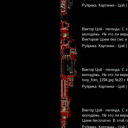
Рубрика:
Картинки - Цой
|
Виктор Цой - легенда. С э
молодёжь. Не это ли верш
Виктором Цоем без смс и 
Рубрика:
Картинки - Цой
|
Виктор Цой - легенда. С э
молодёжь. Не это ли вер
tsoy_foto_1294.jpg №20 с
Рубрика:
Картинки - Цой
|
Виктор Цой - легенда. С э
молодёжь. Не это ли верш
Цоем бесплатно. В этой г
Рубрика:
Картинки - Цой
|