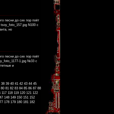
его песни до сих пор поёт
soy_foto_157.jpg N100 с
анта, но
его песни до сих пор поёт
y_foto_1177-1.jpg №33 с
итетные и
38
39
40
41
42
43
44
45
80
81
82
83
84
85
86
87
88
6
117
118
119
120
121
122
47
148
149
150
151
152
77
178
179
180
181
182