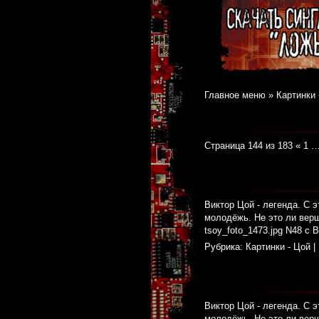
Главное меню
»
Картинки 
Страница 144 из 183
«
1
Виктор Цой - легенда. С э
молодёжь. Не это ли вер
tsoy_foto_1473.jpg N48 с 
Рубрика:
Картинки - Цой
|
Виктор Цой - легенда. С э
молодёжь. Не это ли верш