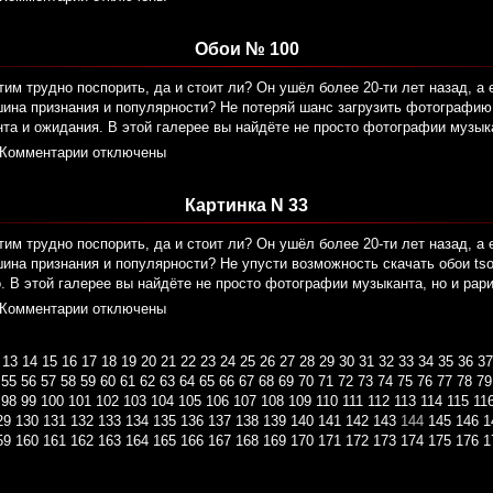
Обои № 100
тим трудно поспорить, да и стоит ли? Он ушёл более 20-ти лет назад, а 
ина признания и популярности? Не потеряй шанс загрузить фотографию t
та и ожидания. В этой галерее вы найдёте не просто фотографии музык
Комментарии отключены
Картинка N 33
тим трудно поспорить, да и стоит ли? Он ушёл более 20-ти лет назад, а 
ина признания и популярности? Не упусти возможность скачать обои tso
 В этой галерее вы найдёте не просто фотографии музыканта, но и рар
Комментарии отключены
13
14
15
16
17
18
19
20
21
22
23
24
25
26
27
28
29
30
31
32
33
34
35
36
37
55
56
57
58
59
60
61
62
63
64
65
66
67
68
69
70
71
72
73
74
75
76
77
78
79
98
99
100
101
102
103
104
105
106
107
108
109
110
111
112
113
114
115
11
29
130
131
132
133
134
135
136
137
138
139
140
141
142
143
144
145
146
1
59
160
161
162
163
164
165
166
167
168
169
170
171
172
173
174
175
176
1