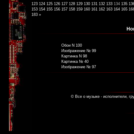
123
124
125
126
127
128
129
130
131
132
133
134
135
13
153
154
155
156
157
158
159
160
161
162
163
164
165
16
183
»
Но
Обои N 100
Изображение № 99
Картинка N 98
Картинка № 40
Изображение № 97
© Все о музыке - исполнители, гр