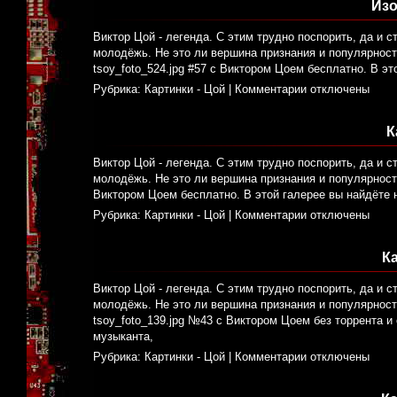
Изо
Виктор Цой - легенда. С этим трудно поспорить, да и с
молодёжь. Не это ли вершина признания и популярнос
tsoy_foto_524.jpg #57 с Виктором Цоем бесплатно. В э
Рубрика:
Картинки - Цой
|
Комментарии отключены
К
Виктор Цой - легенда. С этим трудно поспорить, да и с
молодёжь. Не это ли вершина признания и популярности
Виктором Цоем бесплатно. В этой галерее вы найдёте 
Рубрика:
Картинки - Цой
|
Комментарии отключены
К
Виктор Цой - легенда. С этим трудно поспорить, да и с
молодёжь. Не это ли вершина признания и популярнос
tsoy_foto_139.jpg №43 с Виктором Цоем без торрента и
музыканта,
Рубрика:
Картинки - Цой
|
Комментарии отключены