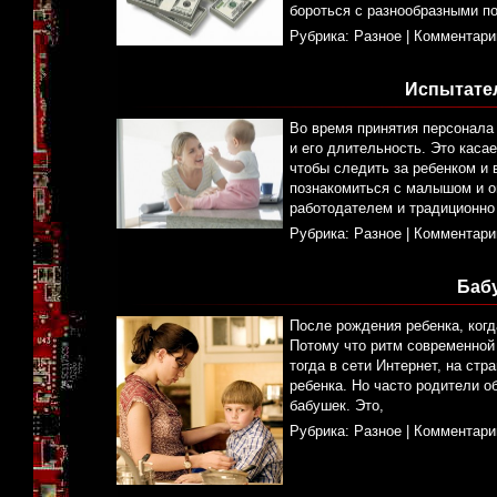
бороться с разнообразными п
Рубрика:
Разное
|
Комментари
Испытате
Во время принятия персонала 
и его длительность. Это каса
чтобы следить за ребенком и 
познакомиться с малышом и о
работодателем и традиционно
Рубрика:
Разное
|
Комментари
Баб
После рождения ребенка, когд
Потому что ритм современной
тогда в сети Интернет, на стр
ребенка. Но часто родители о
бабушек. Это,
Рубрика:
Разное
|
Комментари