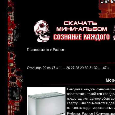
Главное меню
»
Разное
Страница 29 из 47
«
1
…
26
27
28
29
30
31
32
…
47
»
Мор
Сегодня в каждом супермарке
повстречать такой тип холоди
представляет данное оборудо
сверху. Они применяются для
основных вида: морозильные л
Рубрика:
Разное
|
Комментари