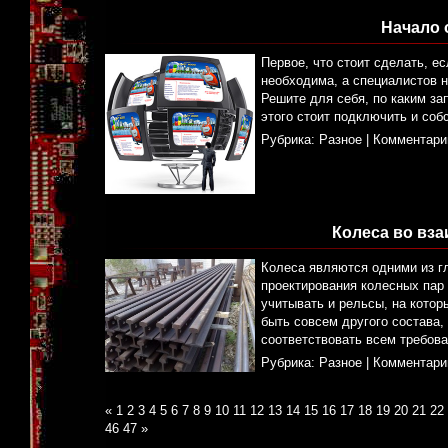
Начало 
Первое, что стоит сделать, е
необходима, а специалистов н
Решите для себя, по каким за
этого стоит подключить и со
Рубрика:
Разное
|
Комментари
Колеса во вз
Колеса являются одними из г
проектирования колесных пар
учитывать и рельсы, на котор
быть совсем другого состава
соответствовать всем требова
Рубрика:
Разное
|
Комментари
«
1
2
3
4
5
6
7
8
9
10
11
12
13
14
15
16
17
18
19
20
21
22
46
47
»