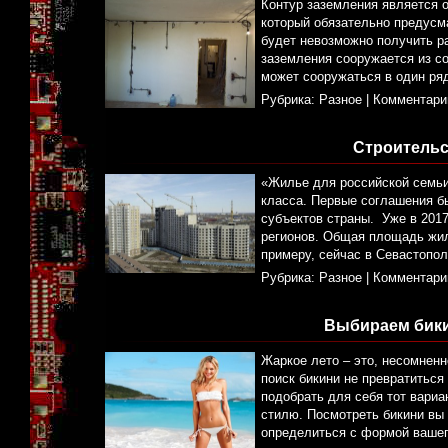
Контур заземления является 
который обязательно предусма
будет невозможно получить р
заземления сооружается из со
может сооружаться в один ряд
Рубрика:
Разное
|
Комментари
Строительс
«Жилье для российской семьи
класса. Первые соглашения б
субъектов страны. Уже в 2017
регионов. Общая площадь жил
примеру, сейчас в Севастопо
Рубрика:
Разное
|
Комментари
Выбираем бики
Жаркое лето – это, несомненн
поиск бикини не превратиться
подобрать для себя тот вариа
стилю. Посмотреть бикини вы 
определиться с формой ваше