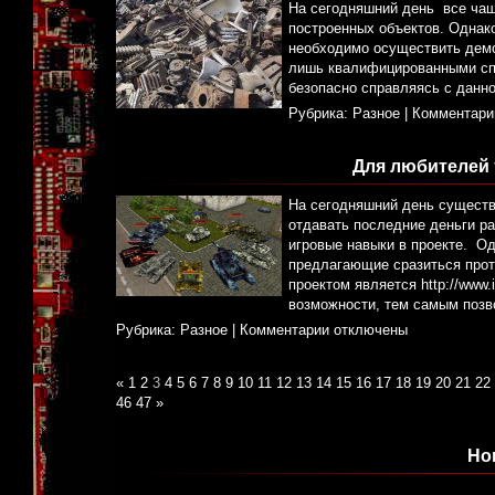
На сегодняшний день все чащ
построенных объектов. Однако
необходимо осуществить демо
лишь квалифицированными спе
безопасно справляясь с данно
Рубрика:
Разное
|
Комментари
Для любителей 
На сегодняшний день существу
отдавать последние деньги р
игровые навыки в проекте. О
предлагающие сразиться про
проектом является http://www.
возможности, тем самым позв
Рубрика:
Разное
|
Комментарии отключены
«
1
2
3
4
5
6
7
8
9
10
11
12
13
14
15
16
17
18
19
20
21
22
46
47
»
Но