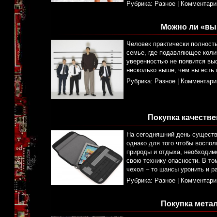
Рубрика:
Разное
|
Комментари
Можно ли «вы
Человек практически полностью
семье, где подавляющее колич
уверенностью не появится выс
несколько выше, чем вы есть 
Рубрика:
Разное
|
Комментари
Покупка качеств
На сегодняшний день существ
однако для того чтобы воспо
природы и отдыха, необходим
свою технику опасности. В то
чехол – то шансы уронить и р
Рубрика:
Разное
|
Комментари
Покупка мета