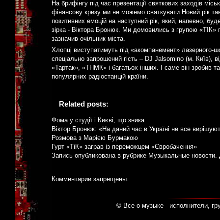
На брифінгу під час презентації святкових заходів міс
фінансову кризу ми не можемо святкувати Новий рік та
позитивних емоцій на наступний рік, який, напевно, бу
зірка - Віктора Бронюк. Ми домовились з групою «ТІК» 
зазначив очільник міста.
Хлопці виступатимуть під «акомпанемент» лазерного-шо
спеціально запрошений гість – DJ Jalsomino (м. Київ), 
«Тартак», «ТНМК» і багатьох інших. І саме він зробив т
популярних радіостанцій країни.
Related posts:
Фома у студії і Києві, що зника
Віктор Бронюк: «На даний час в Україні не все вирішую
Розмова з Марією Бурмакою
Гурт «ТіК» заграв із переможцем «Євробачення»
Запись опубликована в рубрике
Музыкальные новости
.
Комментарии запрещены.
© Все о музыке - исполнители, гр