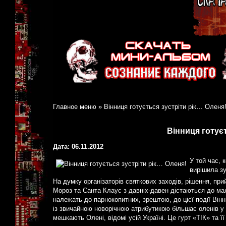
Главное меню
»
Вінниця готується зустріти рік… Оленя
Вінниця готує
Дата: 06.11.2012
У той час, 
вирішила зу
На думку організаторів святкових заходів, рішення, при
Мороз та Санта Клаус з давніх-давен дістаються до мал
належать до парнокопитних, зрештою, до цієї події Він
із звичайною новорічною атрибутикою більшає оленів у в
мешкають Олені, відомі усій Україні. Це гурт «ТІК» та ї